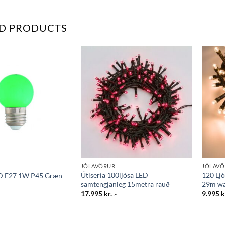
D PRODUCTS
Bæta
Bæta
við á
við á
óskalista
óskalista
JÓLAVÖRUR
JÓLAV
Útisería 100ljósa LED
120 Ljó
D E27 1W P45 Græn
samtengjanleg 15metra rauð
29m wa
17.995
kr.
9.995
k
.-