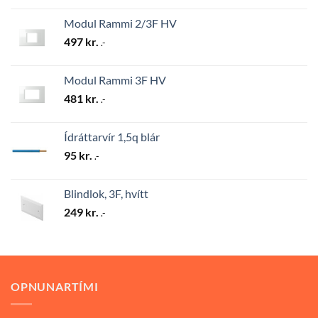
Modul Rammi 2/3F HV
497
kr.
.-
Modul Rammi 3F HV
481
kr.
.-
Ídráttarvír 1,5q blár
95
kr.
.-
Blindlok, 3F, hvítt
249
kr.
.-
OPNUNARTÍMI