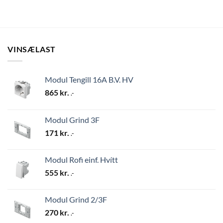
VINSÆLAST
Modul Tengill 16A B.V. HV
865
kr.
.-
Modul Grind 3F
171
kr.
.-
Modul Rofi einf. Hvítt
555
kr.
.-
Modul Grind 2/3F
270
kr.
.-