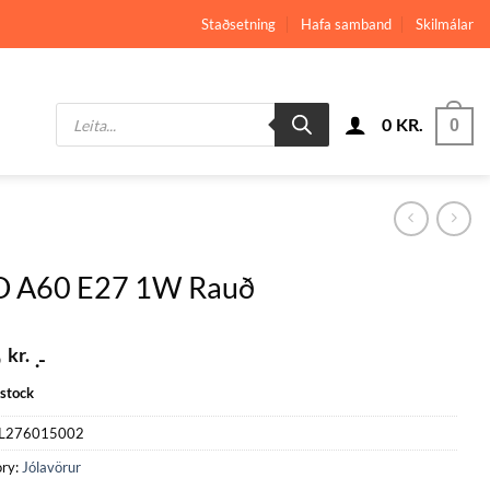
Staðsetning
Hafa samband
Skilmálar
Products
0
KR.
search
0
D A60 E27 1W Rauð
5
kr.
.-
 stock
L276015002
ry:
Jólavörur