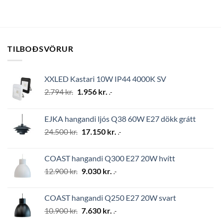
TILBOÐSVÖRUR
XXLED Kastari 10W IP44 4000K SV
Original
Current
2.794
kr.
1.956
kr.
.-
price
price
was:
is:
EJKA hangandi ljós Q38 60W E27 dökk grátt
2.794 kr..
1.956 kr..
Original
Current
24.500
kr.
17.150
kr.
.-
price
price
was:
is:
COAST hangandi Q300 E27 20W hvítt
24.500 kr..
17.150 kr..
Original
Current
12.900
kr.
9.030
kr.
.-
price
price
was:
is:
COAST hangandi Q250 E27 20W svart
12.900 kr..
9.030 kr..
Original
Current
10.900
kr.
7.630
kr.
.-
price
price