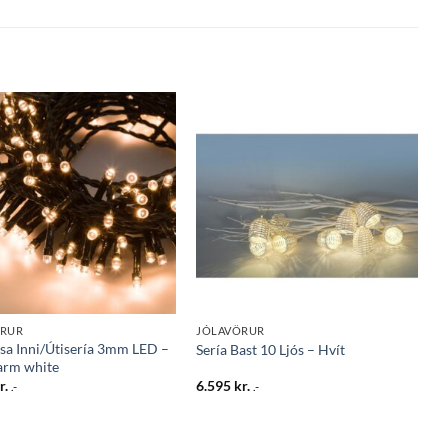
Bæta
Bæta
við á
við á
óskalista
óskalista
ÖRUR
JÓLAVÖRUR
sa Inni/Útisería 3mm LED –
Sería Bast 10 Ljós – Hvít
rm white
r.
6.595
kr.
.-
.-