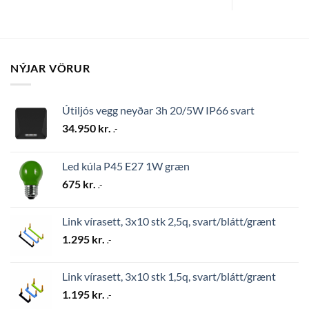
NÝJAR VÖRUR
Útiljós vegg neyðar 3h 20/5W IP66 svart
34.950
kr.
.-
Led kúla P45 E27 1W græn
675
kr.
.-
Link vírasett, 3x10 stk 2,5q, svart/blátt/grænt
1.295
kr.
.-
Link vírasett, 3x10 stk 1,5q, svart/blátt/grænt
1.195
kr.
.-