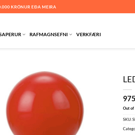
0.000 KRÓNUR EÐA MEIRA
SAPERUR
RAFMAGNSEFNI
VERKFÆRI
LE
Bæta við
97
á
óskalista
Out of
SKU:
S
Catego