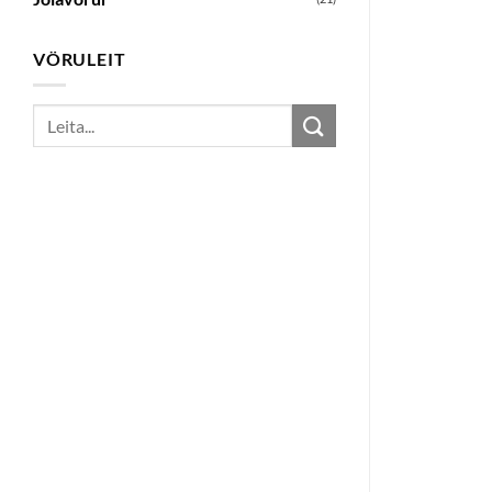
VÖRULEIT
Search
for: