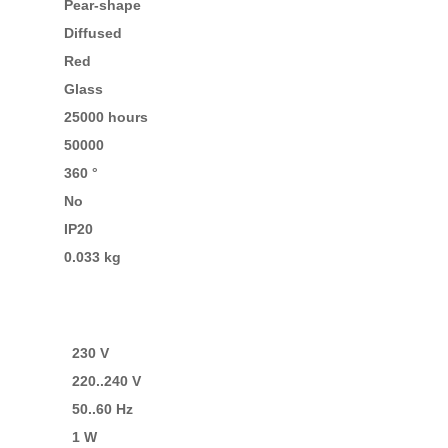
Pear-shape
Diffused
Red
Glass
25000 hours
50000
360 °
No
IP20
0.033 kg
230 V
220..240 V
50..60 Hz
1 W