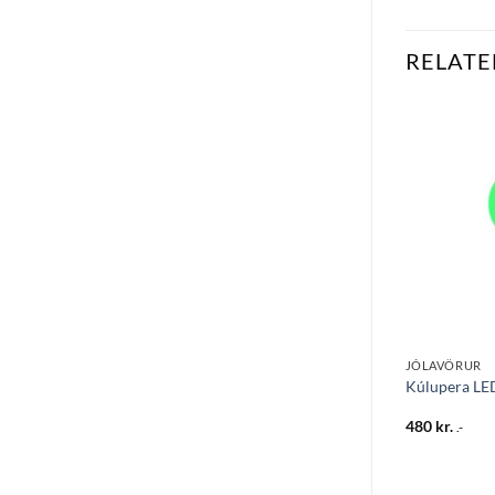
RELATE
Bæta
Bæta
við á
við á
óskalista
óskalista
JÓLAVÖRUR
JÓLAVÖRUR
isería 5mm LED –
Útisería 100ljósa LED
Kúlupera LE
samtengjanleg 15m hlýhvít
17.995
kr.
480
kr.
.-
.-