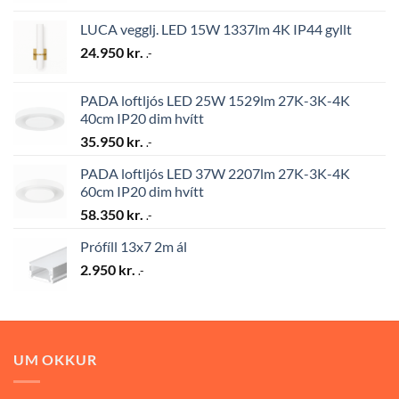
LUCA vegglj. LED 15W 1337lm 4K IP44 gyllt
24.950
kr.
.-
PADA loftljós LED 25W 1529lm 27K-3K-4K
40cm IP20 dim hvítt
35.950
kr.
.-
PADA loftljós LED 37W 2207lm 27K-3K-4K
60cm IP20 dim hvítt
58.350
kr.
.-
Prófíll 13x7 2m ál
2.950
kr.
.-
UM OKKUR