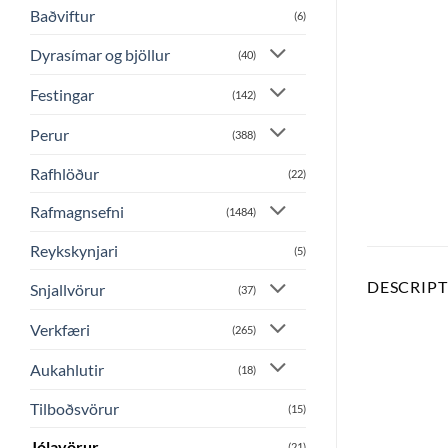
Baðviftur
(6)
Dyrasímar og bjöllur
(40)
Festingar
(142)
Perur
(388)
Rafhlöður
(22)
Rafmagnsefni
(1484)
Reykskynjari
(5)
DESCRIP
Snjallvörur
(37)
Verkfæri
(265)
Aukahlutir
(18)
Tilboðsvörur
(15)
Jólavörur
(21)