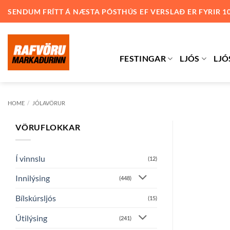
Skip
SENDUM FRÍTT Á NÆSTA PÓSTHÚS EF VERSLAÐ ER FYRIR 1
to
content
FESTINGAR
LJÓS
LJÓ
HOME
/
JÓLAVÖRUR
VÖRUFLOKKAR
Í vinnslu
(12)
Innilýsing
(448)
Bílskúrsljós
(15)
Útilýsing
(241)