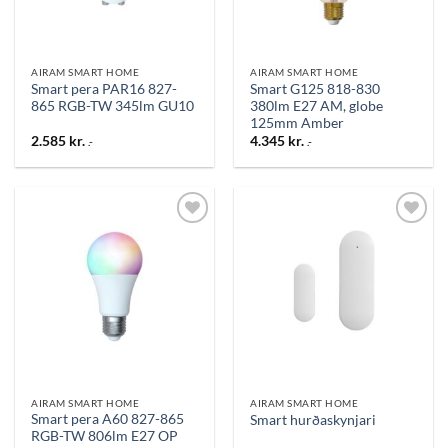
AIRAM SMART HOME
AIRAM SMART HOME
Smart pera PAR16 827-
Smart G125 818-830
865 RGB-TW 345lm GU10
380lm E27 AM, globe
125mm Amber
2.585
kr.
4.345
kr.
.-
.-
Bæta
Bæta
við á
við á
óskalista
óskalista
AIRAM SMART HOME
AIRAM SMART HOME
Smart pera A60 827-865
Smart hurðaskynjari
RGB-TW 806lm E27 OP