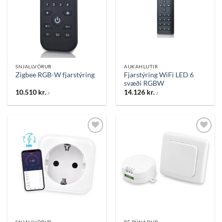
SNJALLVÖRUR
AUKAHLUTIR
Fjarstýring WiFi LED 6
Zigbee RGB-W fjarstýring
svæði RGBW
10.510
kr.
14.126
kr.
.-
.-
Bæta
Bæta
við á
við á
óskalista
óskalista
SNJALLVÖRUR
RF BÚNAÐUR