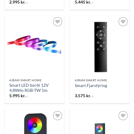
2.995
kr.
5.445
kr.
.-
.-
Bæta
Bæta
við á
við á
óskalista
óskalista
AIRAM SMART HOME
AIRAM SMART HOME
Smart LED borði 12V
Smart Fjarstýring
4,8W/m RGB-TW 1m
5.995
kr.
3.575
kr.
.-
.-
Bæta
Bæta
við á
við á
óskalista
óskalista