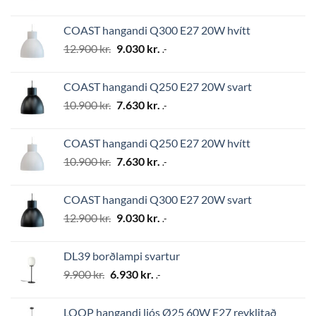
price
price
was:
is:
COAST hangandi Q300 E27 20W hvítt
24.500 kr..
17.150 kr..
Original
Current
12.900
kr.
9.030
kr.
.-
price
price
was:
is:
COAST hangandi Q250 E27 20W svart
12.900 kr..
9.030 kr..
Original
Current
10.900
kr.
7.630
kr.
.-
price
price
was:
is:
COAST hangandi Q250 E27 20W hvítt
10.900 kr..
7.630 kr..
Original
Current
10.900
kr.
7.630
kr.
.-
price
price
was:
is:
COAST hangandi Q300 E27 20W svart
10.900 kr..
7.630 kr..
Original
Current
12.900
kr.
9.030
kr.
.-
price
price
was:
is:
DL39 borðlampi svartur
12.900 kr..
9.030 kr..
Original
Current
9.900
kr.
6.930
kr.
.-
price
price
was:
is:
LOOP hangandi ljós Ø25 60W E27 reyklitað