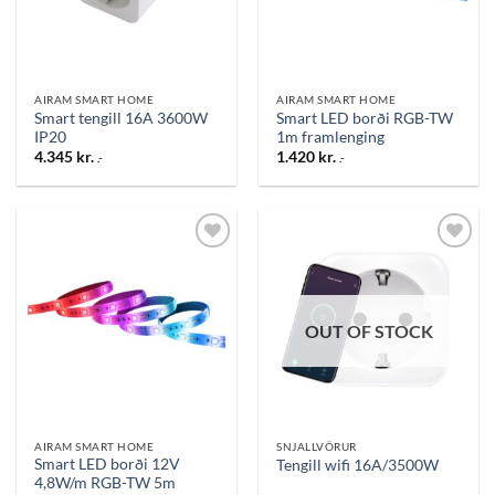
AIRAM SMART HOME
AIRAM SMART HOME
Smart tengill 16A 3600W
Smart LED borði RGB-TW
IP20
1m framlenging
4.345
kr.
1.420
kr.
.-
.-
Bæta
Bæta
við á
við á
óskalista
óskalista
OUT OF STOCK
AIRAM SMART HOME
SNJALLVÖRUR
Smart LED borði 12V
Tengill wifi 16A/3500W
4,8W/m RGB-TW 5m