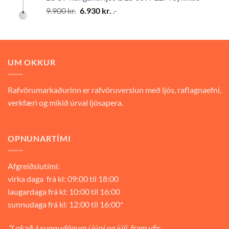
9.900 kr..
6.930 kr..
Original
Current
9.900
kr.
6.930
kr.
.-
price
price
was:
is:
9.900 kr..
6.930 kr..
UM OKKUR
Rafvörumarkaðurinn er rafvöruverslun með ljós, raflagnaefni,
verkfæri og mikið úrval ljósapera.
OPNUNARTÍMI
Afgreiðslutími:
virka daga frá kl: 09:00 til 18:00
laugardaga frá kl: 10:00 til 16:00
sunnudaga frá kl: 12:00 til 16:00*
*Lokað á sunnudögum í júní og júlí, fram yfir