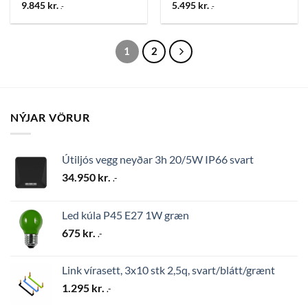
9.845
kr.
5.495
kr.
.-
.-
1
2
NÝJAR VÖRUR
Útiljós vegg neyðar 3h 20/5W IP66 svart
34.950
kr.
.-
Led kúla P45 E27 1W græn
675
kr.
.-
Link vírasett, 3x10 stk 2,5q, svart/blátt/grænt
1.295
kr.
.-