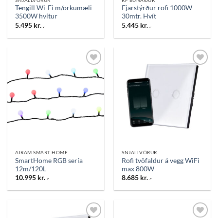
Tengill Wi-Fi m/orkumæli
Fjarstýrður rofi 1000W
3500W hvítur
30mtr. Hvít
5.495
kr.
5.445
kr.
.-
.-
Bæta
Bæta
við á
við á
óskalista
óskalista
AIRAM SMART HOME
SNJALLVÖRUR
SmartHome RGB sería
Rofi tvöfaldur á vegg WiFi
12m/120L
max 800W
10.995
kr.
8.685
kr.
.-
.-