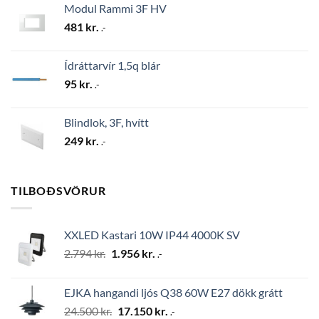
Modul Rammi 3F HV
481
kr.
.-
Ídráttarvír 1,5q blár
95
kr.
.-
Blindlok, 3F, hvítt
249
kr.
.-
TILBOÐSVÖRUR
XXLED Kastari 10W IP44 4000K SV
Original
Current
2.794
kr.
1.956
kr.
.-
price
price
was:
is:
EJKA hangandi ljós Q38 60W E27 dökk grátt
2.794 kr..
1.956 kr..
Original
Current
24.500
kr.
17.150
kr.
.-