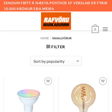
Skip
SENDUM FRÍTT Á NÆSTA PÓSTHÚS EF VERSLAÐ ER FYRIR
10.000 KRÓNUR EÐA MEIRA
to
content
0
HOME
/
SNJALLVÖRUR
FILTER
Bæta
Bæta
við á
við á
óskalista
óskalista