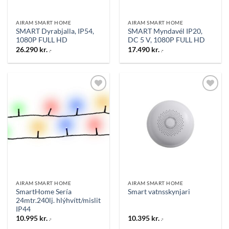
AIRAM SMART HOME
AIRAM SMART HOME
SMART Dyrabjalla, IP54,
SMART Myndavél IP20,
1080P FULL HD
DC 5 V, 1080P FULL HD
26.290
kr.
17.490
kr.
.-
.-
Bæta
Bæta
við á
við á
óskalista
óskalista
AIRAM SMART HOME
AIRAM SMART HOME
SmartHome Sería
Smart vatnsskynjari
24mtr.240lj. hlýhvítt/mislit
IP44
10.995
kr.
10.395
kr.
.-
.-