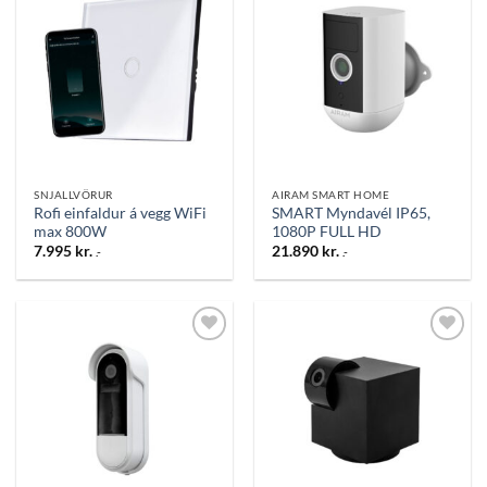
Bæta
Bæta
við á
við á
óskalista
óskalista
SNJALLVÖRUR
AIRAM SMART HOME
Rofi einfaldur á vegg WiFi
SMART Myndavél IP65,
max 800W
1080P FULL HD
7.995
kr.
21.890
kr.
.-
.-
Bæta
Bæta
við á
við á
óskalista
óskalista