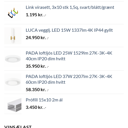
Link vírasett, 3x10 stk 1,5q, svart/blátt/grænt
1.195
kr.
.-
LUCA vegglj. LED 15W 1337lm 4K IP44 gyllt
24.950
kr.
.-
PADA loftljós LED 25W 1529lm 27K-3K-4K
40cm IP20 dim hvítt
35.950
kr.
.-
PADA loftljós LED 37W 2207lm 27K-3K-4K
60cm IP20 dim hvítt
58.350
kr.
.-
Prófíll 15x10 2m ál
3.450
kr.
.-
VINSÆLAST