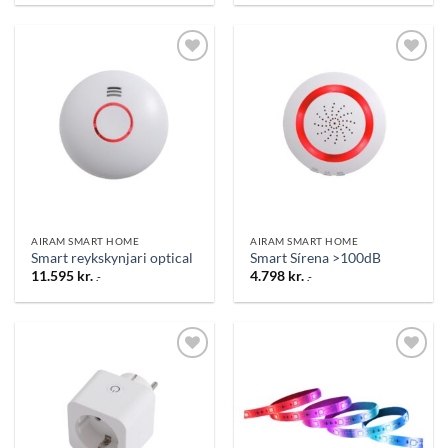
Bæta
Bæta
við á
við á
óskalista
óskalista
AIRAM SMART HOME
AIRAM SMART HOME
Smart reykskynjari optical
Smart Sírena >100dB
11.595
kr.
4.798
kr.
.-
.-
Bæta
Bæta
við á
við á
óskalista
óskalista