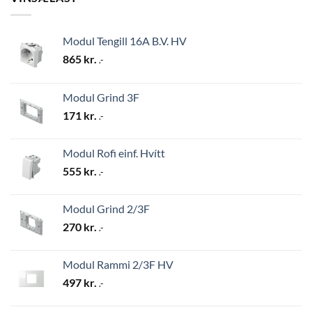
Modul Tengill 16A B.V. HV
865
kr.
.-
Modul Grind 3F
171
kr.
.-
Modul Rofi einf. Hvítt
555
kr.
.-
Modul Grind 2/3F
270
kr.
.-
Modul Rammi 2/3F HV
497
kr.
.-