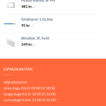
Modul Rammi 3F HV
481
kr.
.-
Ídráttarvír 1,5q blár
95
kr.
.-
Blindlok, 3F, hvítt
249
kr.
.-
OPNUNARTÍMI
Afgreiðslutími:
virka daga frá kl: 09:00 til 18:00
laugardaga frá kl: 10:00 til 16:00
sunnudaga frá kl: 12:00 til 16:00*