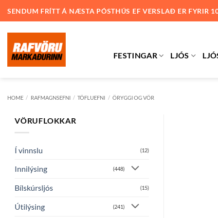
Skip
SENDUM FRÍTT Á NÆSTA PÓSTHÚS EF VERSLAÐ ER FYRIR 1
to
content
FESTINGAR
LJÓS
LJÓ
HOME
/
RAFMAGNSEFNI
/
TÖFLUEFNI
/
ÖRYGGI OG VÖR
VÖRUFLOKKAR
Í vinnslu
(12)
Innilýsing
(448)
Bílskúrsljós
(15)
Útilýsing
(241)