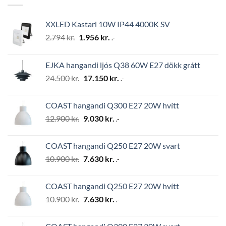
XXLED Kastari 10W IP44 4000K SV
Original
Current
2.794
kr.
1.956
kr.
.-
price
price
was:
is:
EJKA hangandi ljós Q38 60W E27 dökk grátt
2.794 kr..
1.956 kr..
Original
Current
24.500
kr.
17.150
kr.
.-
price
price
was:
is:
COAST hangandi Q300 E27 20W hvítt
24.500 kr..
17.150 kr..
Original
Current
12.900
kr.
9.030
kr.
.-
price
price
was:
is:
COAST hangandi Q250 E27 20W svart
12.900 kr..
9.030 kr..
Original
Current
10.900
kr.
7.630
kr.
.-
price
price
was:
is:
COAST hangandi Q250 E27 20W hvítt
10.900 kr..
7.630 kr..
Original
Current
10.900
kr.
7.630
kr.
.-
price
price
was:
is: