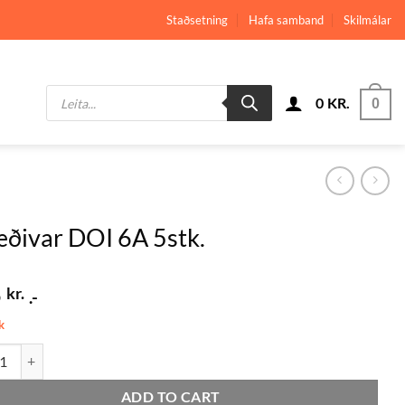
Staðsetning
Hafa samband
Skilmálar
Products
0
KR.
search
0
ðivar DOI 6A 5stk.
5
kr.
.-
k
ar DOI 6A 5stk. quantity
ADD TO CART