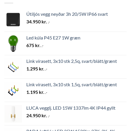
Útiljós vegg neyðar 3h 20/5W IP66 svart
34.950
kr.
.-
Led kúla P45 E27 1W græn
675
kr.
.-
Link vírasett, 3x10 stk 2,5q, svart/blátt/grænt
1.295
kr.
.-
Link vírasett, 3x10 stk 1,5q, svart/blátt/grænt
1.195
kr.
.-
LUCA vegglj. LED 15W 1337lm 4K IP44 gyllt
24.950
kr.
.-