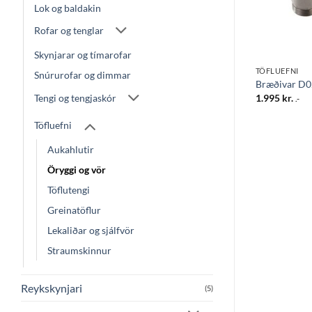
Lok og baldakin
Rofar og tenglar
Skynjarar og tímarofar
TÖFLUEFNI
TÖFLUEFNI
Snúrurofar og dimmar
 24gr
Greinatafla IP54 4gr
Bræðivar D0
10.445
kr.
1.995
kr.
Tengi og tengjaskór
.-
.-
Töfluefni
Aukahlutir
Öryggi og vör
Töflutengi
Greinatöflur
Lekaliðar og sjálfvör
Straumskinnur
Reykskynjari
(5)