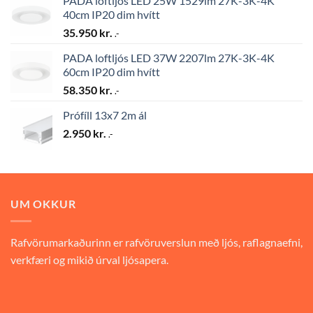
PADA loftljós LED 25W 1529lm 27K-3K-4K
40cm IP20 dim hvítt
35.950
kr.
.-
PADA loftljós LED 37W 2207lm 27K-3K-4K
60cm IP20 dim hvítt
58.350
kr.
.-
Prófíll 13x7 2m ál
2.950
kr.
.-
UM OKKUR
Rafvörumarkaðurinn er rafvöruverslun með ljós, raflagnaefni,
verkfæri og mikið úrval ljósapera.