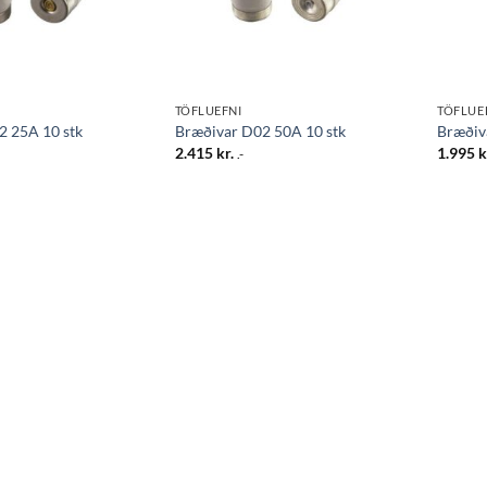
TÖFLUEFNI
TÖFLUE
2 25A 10 stk
Bræðivar D02 50A 10 stk
Bræðiv
2.415
kr.
1.995
k
.-