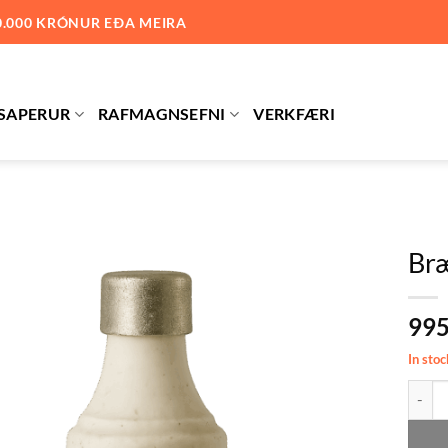
0.000 KRÓNUR EÐA MEIRA
SAPERUR
RAFMAGNSEFNI
VERKFÆRI
Bræ
Bæta við
99
á
óskalista
In stoc
Bræðiv