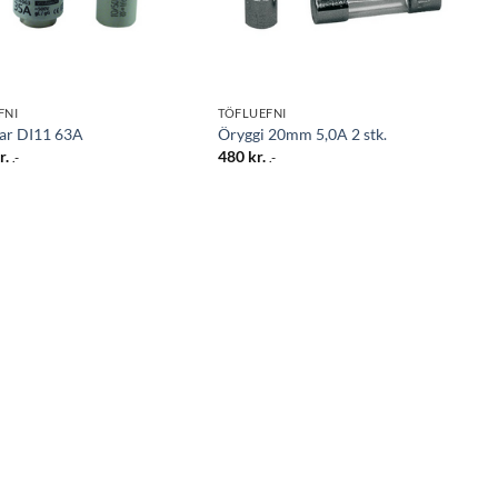
FNI
TÖFLUEFNI
ar DI11 63A
Öryggi 20mm 5,0A 2 stk.
r.
480
kr.
.-
.-