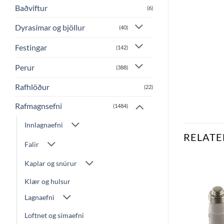
Baðviftur
(6)
Dyrasímar og bjöllur
(40)
Festingar
(142)
Perur
(388)
Rafhlöður
(22)
Rafmagnsefni
(1484)
Innlagnaefni
RELATE
Falir
Kaplar og snúrur
Klær og hulsur
Bæta
Bæta
við á
við á
Lagnaefni
óskalista
óskalista
Loftnet og símaefni