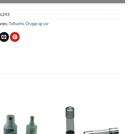
L243
ries:
Töfluefni
,
Öryggi og vör
Bæta
Bæta
við á
við á
óskalista
óskalista