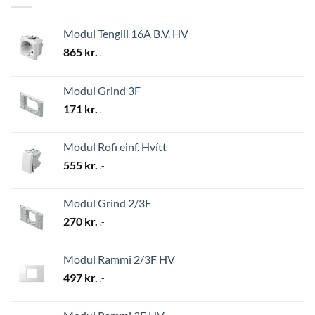
Modul Tengill 16A B.V. HV
865
kr.
.-
Modul Grind 3F
171
kr.
.-
Modul Rofi einf. Hvítt
555
kr.
.-
Modul Grind 2/3F
270
kr.
.-
Modul Rammi 2/3F HV
497
kr.
.-