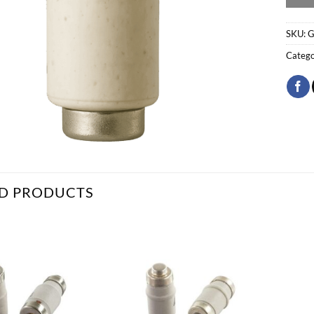
SKU:
G
Catego
D PRODUCTS
Bæta
Bæta
við á
við á
óskalista
óskalista