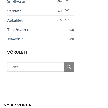
Snjallvörur
(37)
Verkfæri
(265)
Aukahlutir
(18)
Tilboðsvörur
(15)
Jólavörur
(21)
VÖRULEIT
Search
for:
NÝJAR VÖRUR