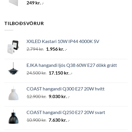
249
kr.
.-
TILBOÐSVÖRUR
XXLED Kastari 10W IP44 4000K SV
Original
Current
2.794
kr.
1.956
kr.
.-
price
price
was:
is:
EJKA hangandi ljós Q38 60W E27 dökk grátt
2.794 kr..
1.956 kr..
Original
Current
24.500
kr.
17.150
kr.
.-
price
price
was:
is:
COAST hangandi Q300 E27 20W hvítt
24.500 kr..
17.150 kr..
Original
Current
12.900
kr.
9.030
kr.
.-
price
price
was:
is:
COAST hangandi Q250 E27 20W svart
12.900 kr..
9.030 kr..
Original
Current
10.900
kr.
7.630
kr.
.-
price
price
was:
is: