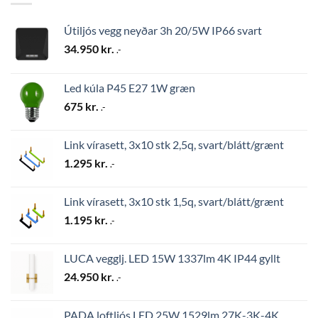
Útiljós vegg neyðar 3h 20/5W IP66 svart
34.950
kr.
.-
Led kúla P45 E27 1W græn
675
kr.
.-
Link vírasett, 3x10 stk 2,5q, svart/blátt/grænt
1.295
kr.
.-
Link vírasett, 3x10 stk 1,5q, svart/blátt/grænt
1.195
kr.
.-
LUCA vegglj. LED 15W 1337lm 4K IP44 gyllt
24.950
kr.
.-
PADA loftljós LED 25W 1529lm 27K-3K-4K