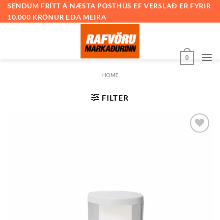
Skip
SENDUM FRÍTT Á NÆSTA PÓSTHÚS EF VERSLAÐ ER FYRIR
10.000 KRÓNUR EÐA MEIRA
to
content
0
HOME
FILTER
Bæta við
á
óskalista