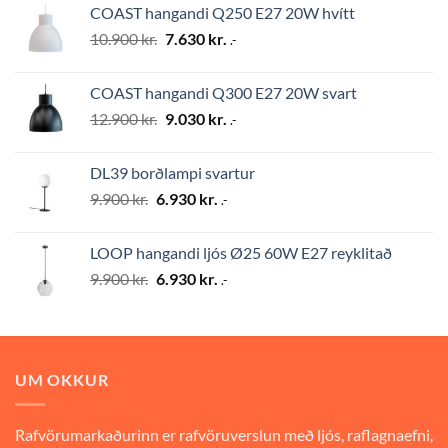
COAST hangandi Q250 E27 20W hvítt
10.900 kr..
7.630 kr..
Original
Current
10.900
kr.
7.630
kr.
.-
price
price
was:
is:
COAST hangandi Q300 E27 20W svart
10.900 kr..
7.630 kr..
Original
Current
12.900
kr.
9.030
kr.
.-
price
price
was:
is:
DL39 borðlampi svartur
12.900 kr..
9.030 kr..
Original
Current
9.900
kr.
6.930
kr.
.-
price
price
was:
is:
LOOP hangandi ljós Ø25 60W E27 reyklitað
9.900 kr..
6.930 kr..
Original
Current
9.900
kr.
6.930
kr.
.-
price
price
was:
is:
9.900 kr..
6.930 kr..
UM OKKUR
Rafvörumarkaðurinn er rafvöruverslun með ljós, raflagnaefni,