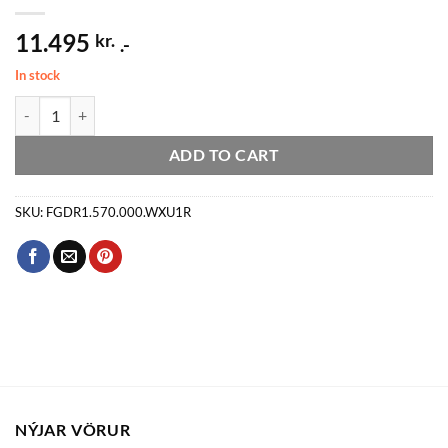
11.495
kr.
.-
In stock
CARLO-WALL útiljós á vegg, 26 cm, hvítt quantity
ADD TO CART
SKU:
FGDR1.570.000.WXU1R
NÝJAR VÖRUR