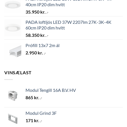
40cm IP20 dim hvítt
35.950
kr.
.-
PADA loftljós LED 37W 2207lm 27K-3K-4K
60cm IP20 dim hvítt
58.350
kr.
.-
Prófíll 13x7 2m ál
2.950
kr.
.-
VINSÆLAST
Modul Tengill 16A B.V. HV
865
kr.
.-
Modul Grind 3F
171
kr.
.-