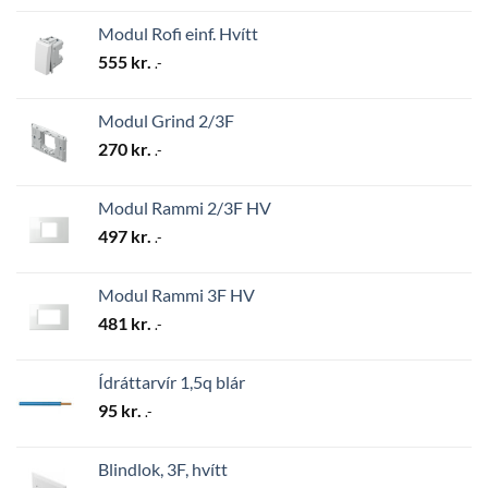
Modul Rofi einf. Hvítt
555
kr.
.-
Modul Grind 2/3F
270
kr.
.-
Modul Rammi 2/3F HV
497
kr.
.-
Modul Rammi 3F HV
481
kr.
.-
Ídráttarvír 1,5q blár
95
kr.
.-
Blindlok, 3F, hvítt