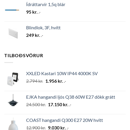
Ídráttarvír 1,5q blár
95
kr.
.-
Blindlok, 3F, hvítt
249
kr.
.-
TILBOÐSVÖRUR
XXLED Kastari 10W IP44 4000K SV
Original
Current
2.794
kr.
1.956
kr.
.-
price
price
was:
is:
EJKA hangandi ljós Q38 60W E27 dökk grátt
2.794 kr..
1.956 kr..
Original
Current
24.500
kr.
17.150
kr.
.-
price
price
was:
is:
COAST hangandi Q300 E27 20W hvítt
24.500 kr..
17.150 kr..
Original
Current
12.900
kr.
9.030
kr.
.-