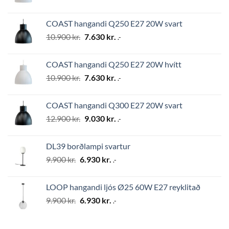
price
price
was:
is:
COAST hangandi Q250 E27 20W svart
12.900 kr..
9.030 kr..
Original
Current
10.900
kr.
7.630
kr.
.-
price
price
was:
is:
COAST hangandi Q250 E27 20W hvítt
10.900 kr..
7.630 kr..
Original
Current
10.900
kr.
7.630
kr.
.-
price
price
was:
is:
COAST hangandi Q300 E27 20W svart
10.900 kr..
7.630 kr..
Original
Current
12.900
kr.
9.030
kr.
.-
price
price
was:
is:
DL39 borðlampi svartur
12.900 kr..
9.030 kr..
Original
Current
9.900
kr.
6.930
kr.
.-
price
price
was:
is:
LOOP hangandi ljós Ø25 60W E27 reyklitað
9.900 kr..
6.930 kr..
Original
Current
9.900
kr.
6.930
kr.
.-
price
price
was:
is: