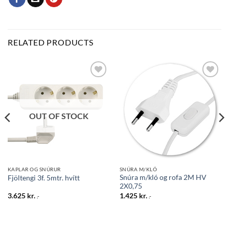
RELATED PRODUCTS
Bæta
Bæta
við á
við á
óskalista
óskalista
OUT OF STOCK
KAPLAR OG SNÚRUR
SNÚRA M/KLÓ
Snúra m/kló og rofa 2M HV
Fjöltengi 3f. 5mtr. hvítt
2X0,75
3.625
kr.
1.425
kr.
.-
.-