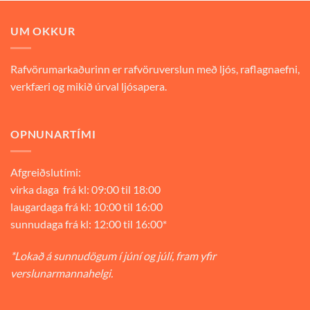
9.900 kr..
6.930 kr..
UM OKKUR
Rafvörumarkaðurinn er rafvöruverslun með ljós, raflagnaefni,
verkfæri og mikið úrval ljósapera.
OPNUNARTÍMI
Afgreiðslutími:
virka daga frá kl: 09:00 til 18:00
laugardaga frá kl: 10:00 til 16:00
sunnudaga frá kl: 12:00 til 16:00*
*Lokað á sunnudögum í júní og júlí, fram yfir
verslunarmannahelgi.