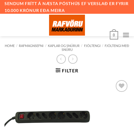
Skip
SENDUM FRÍTT Á NÆSTA PÓSTHÚS EF VERSLAÐ ER FYRIR
10.000 KRÓNUR EÐA MEIRA
to
content
0
HOME
/
RAFMAGNSEFNI
/
KAPLAR OG SNÚRUR
/
FJÖLTENGI
/
FJÖLTENGI MEÐ
SNÚRU
FILTER
Bæta við
á
óskalista