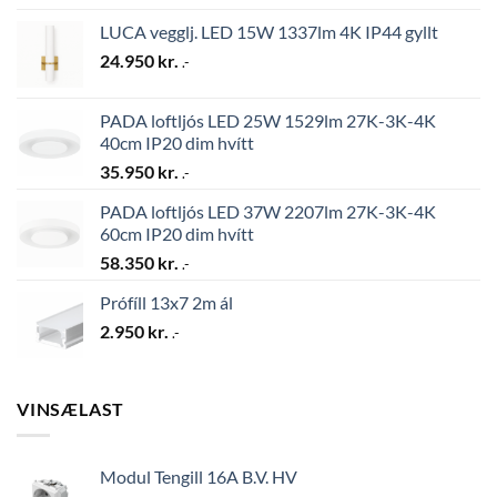
LUCA vegglj. LED 15W 1337lm 4K IP44 gyllt
24.950
kr.
.-
PADA loftljós LED 25W 1529lm 27K-3K-4K
40cm IP20 dim hvítt
35.950
kr.
.-
PADA loftljós LED 37W 2207lm 27K-3K-4K
60cm IP20 dim hvítt
58.350
kr.
.-
Prófíll 13x7 2m ál
2.950
kr.
.-
VINSÆLAST
Modul Tengill 16A B.V. HV