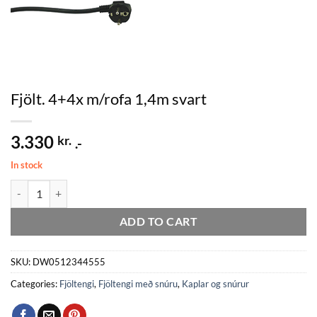
Fjölt. 4+4x m/rofa 1,4m svart
3.330
kr.
.-
In stock
Fjölt. 4+4x m/rofa 1,4m svart quantity
ADD TO CART
SKU:
DW0512344555
Categories:
Fjöltengi
,
Fjöltengi með snúru
,
Kaplar og snúrur