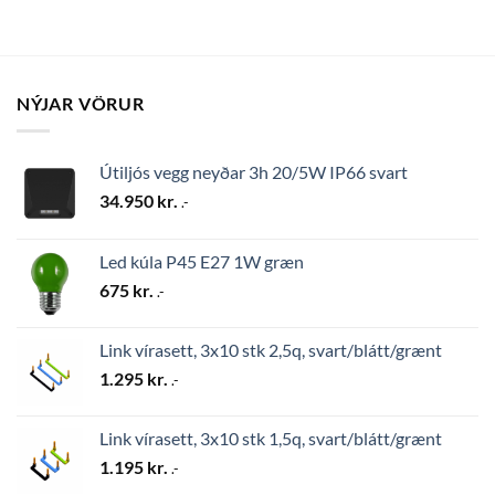
NÝJAR VÖRUR
Útiljós vegg neyðar 3h 20/5W IP66 svart
34.950
kr.
.-
Led kúla P45 E27 1W græn
675
kr.
.-
Link vírasett, 3x10 stk 2,5q, svart/blátt/grænt
1.295
kr.
.-
Link vírasett, 3x10 stk 1,5q, svart/blátt/grænt
1.195
kr.
.-