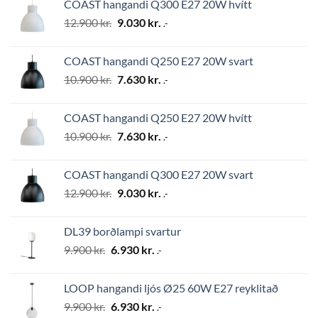
COAST hangandi Q300 E27 20W hvítt
24.500 kr..
17.150 kr..
Original
Current
12.900
kr.
9.030
kr.
.-
price
price
was:
is:
COAST hangandi Q250 E27 20W svart
12.900 kr..
9.030 kr..
Original
Current
10.900
kr.
7.630
kr.
.-
price
price
was:
is:
COAST hangandi Q250 E27 20W hvítt
10.900 kr..
7.630 kr..
Original
Current
10.900
kr.
7.630
kr.
.-
price
price
was:
is:
COAST hangandi Q300 E27 20W svart
10.900 kr..
7.630 kr..
Original
Current
12.900
kr.
9.030
kr.
.-
price
price
was:
is:
DL39 borðlampi svartur
12.900 kr..
9.030 kr..
Original
Current
9.900
kr.
6.930
kr.
.-
price
price
was:
is:
LOOP hangandi ljós Ø25 60W E27 reyklitað
9.900 kr..
6.930 kr..
Original
Current
9.900
kr.
6.930
kr.
.-