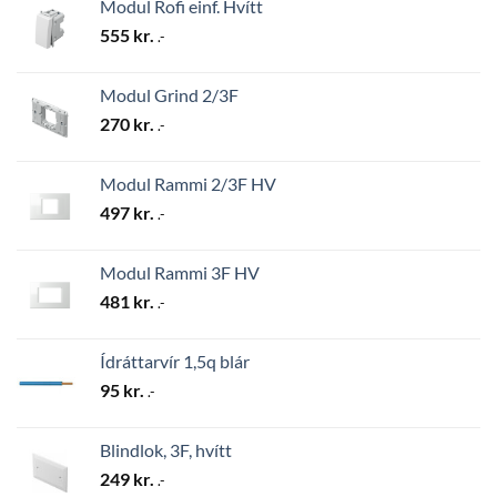
Modul Rofi einf. Hvítt
555
kr.
.-
Modul Grind 2/3F
270
kr.
.-
Modul Rammi 2/3F HV
497
kr.
.-
Modul Rammi 3F HV
481
kr.
.-
Ídráttarvír 1,5q blár
95
kr.
.-
Blindlok, 3F, hvítt
249
kr.
.-