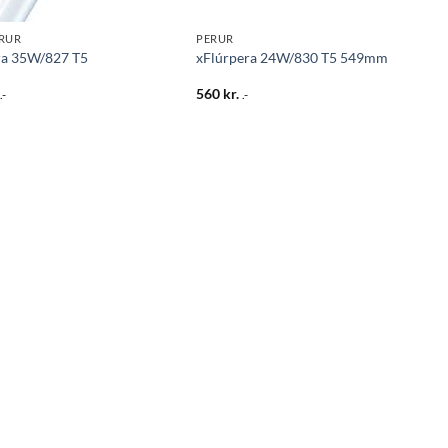
RUR
PERUR
ra 35W/827 T5
xFlúrpera 24W/830 T5 549mm
560
kr.
.-
.-