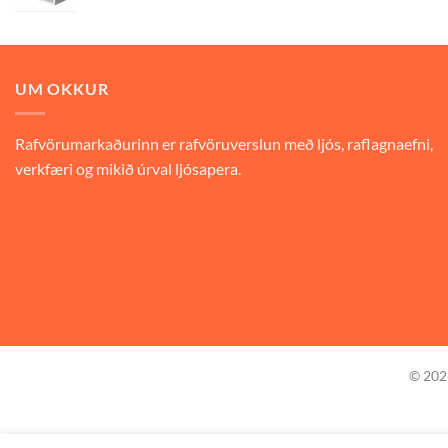
UM OKKUR
Rafvörumarkaðurinn er rafvöruverslun með ljós, raflagnaefni,
verkfæri og mikið úrval ljósapera.
© 20