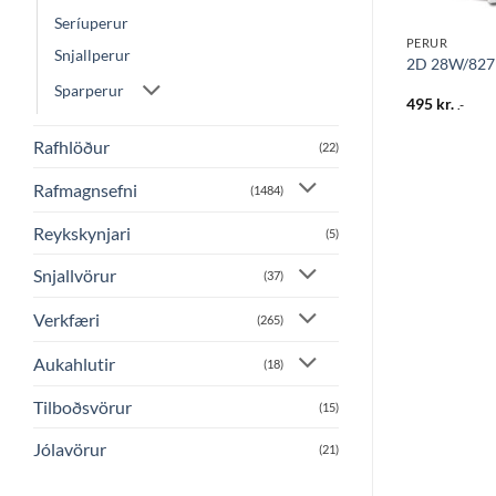
Seríuperur
FLÚRPERUR
PERUR
Snjallperur
olw. 133
Flúrpera 28W/840 T5
2D 28W/827 
Sparperur
802
kr.
495
kr.
.-
.-
Rafhlöður
(22)
Rafmagnsefni
(1484)
Reykskynjari
(5)
Snjallvörur
(37)
Verkfæri
(265)
Aukahlutir
(18)
Tilboðsvörur
(15)
Jólavörur
(21)