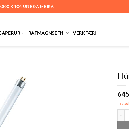
0.000 KRÓNUR EÐA MEIRA
SAPERUR
RAFMAGNSEFNI
VERKFÆRI
Fl
Bæta við
64
á
óskalista
In stoc
Flúrpe