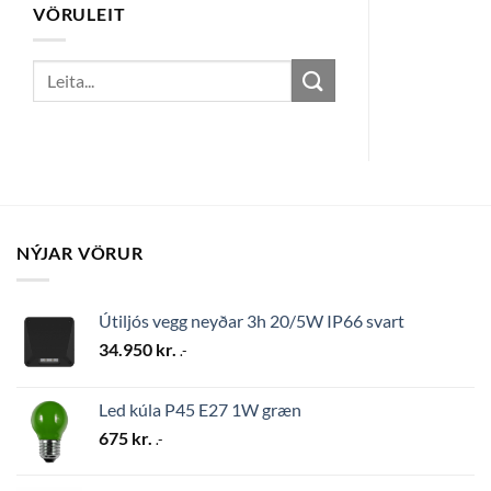
VÖRULEIT
Search
for:
NÝJAR VÖRUR
Útiljós vegg neyðar 3h 20/5W IP66 svart
34.950
kr.
.-
Led kúla P45 E27 1W græn
675
kr.
.-