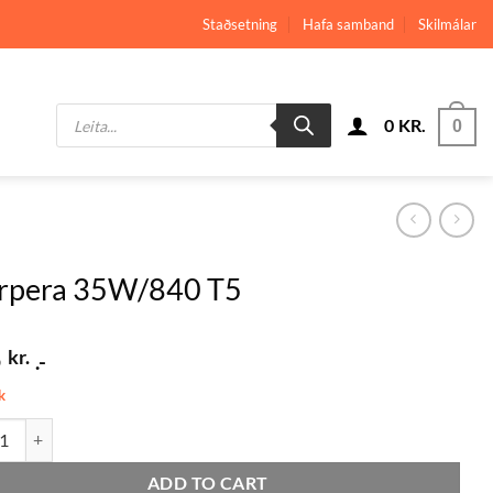
Staðsetning
Hafa samband
Skilmálar
Products
0
KR.
search
0
úrpera 35W/840 T5
5
kr.
.-
k
ra 35W/840 T5 quantity
ADD TO CART