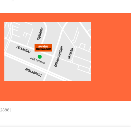
price
price
was:
is:
9.900 kr..
6.930 kr..
-2888 |