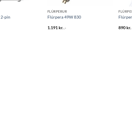
FLÚRPERUR
FLÚRPE
2-pin
Flúrpera 49W 830
Flúrpe
1.191
kr.
890
kr.
.-