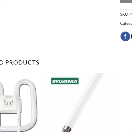
SKU:
P
Catego
D PRODUCTS
Bæta
Bæta
við á
við á
óskalista
óskalista