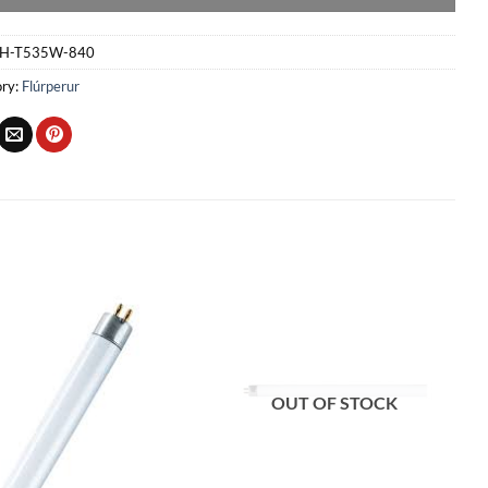
H-T535W-840
ry:
Flúrperur
Bæta
Bæta
við á
við á
óskalista
óskalista
OUT OF STOCK