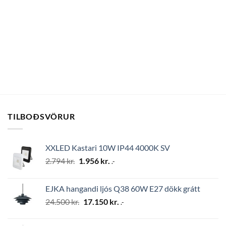
TILBOÐSVÖRUR
XXLED Kastari 10W IP44 4000K SV
Original
Current
2.794
kr.
1.956
kr.
.-
price
price
was:
is:
EJKA hangandi ljós Q38 60W E27 dökk grátt
2.794 kr..
1.956 kr..
Original
Current
24.500
kr.
17.150
kr.
.-
price
price
was:
is: