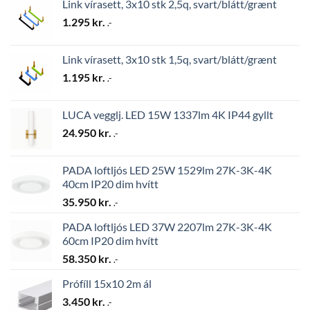
Link vírasett, 3x10 stk 2,5q, svart/blátt/grænt
1.295
kr.
.-
Link vírasett, 3x10 stk 1,5q, svart/blátt/grænt
1.195
kr.
.-
LUCA vegglj. LED 15W 1337lm 4K IP44 gyllt
24.950
kr.
.-
PADA loftljós LED 25W 1529lm 27K-3K-4K
40cm IP20 dim hvítt
35.950
kr.
.-
PADA loftljós LED 37W 2207lm 27K-3K-4K
60cm IP20 dim hvítt
58.350
kr.
.-
Prófíll 15x10 2m ál
3.450
kr.
.-