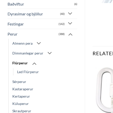
Baðviftur
(6)
Dyrasímar og bjöllur
(40)
Festingar
(142)
Perur
(388)
Almenn pera
RELATE
Dimmanlegar perur
Flúrperur
Led Flúrperur
Bæta
Bæta
við á
við á
Sérperur
óskalista
óskalista
Kastaraperur
Kertaperur
Kúluperur
Skrautperur