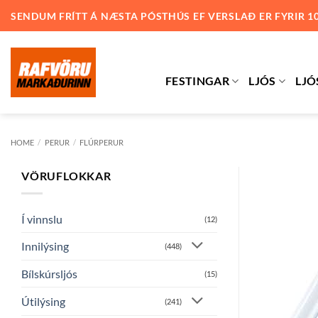
Skip
SENDUM FRÍTT Á NÆSTA PÓSTHÚS EF VERSLAÐ ER FYRIR 1
to
content
FESTINGAR
LJÓS
LJÓ
HOME
/
PERUR
/
FLÚRPERUR
VÖRUFLOKKAR
Í vinnslu
(12)
Innilýsing
(448)
Bílskúrsljós
(15)
Útilýsing
(241)