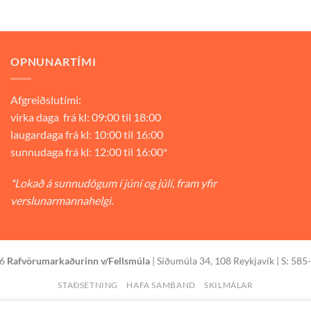
OPNUNARTÍMI
Afgreiðslutími:
virka daga frá kl: 09:00 til 18:00
laugardaga frá kl: 10:00 til 16:00
sunnudaga frá kl: 12:00 til 16:00*
*Lokað á sunnudögum í júní og júlí, fram yfir
verslunarmannahelgi.
26
Rafvörumarkaðurinn v/Fellsmúla
| Síðumúla 34, 108 Reykjavík | S: 585
STAÐSETNING
HAFA SAMBAND
SKILMÁLAR