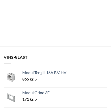
VINSÆLAST
Modul Tengill 16A B.V. HV
865
kr.
.-
Modul Grind 3F
171
kr.
.-