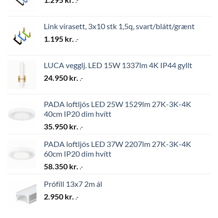
.-
Link vírasett, 3x10 stk 1,5q, svart/blátt/grænt
1.195
kr.
.-
LUCA vegglj. LED 15W 1337lm 4K IP44 gyllt
24.950
kr.
.-
PADA loftljós LED 25W 1529lm 27K-3K-4K
40cm IP20 dim hvítt
35.950
kr.
.-
PADA loftljós LED 37W 2207lm 27K-3K-4K
60cm IP20 dim hvítt
58.350
kr.
.-
Prófíll 13x7 2m ál
2.950
kr.
.-