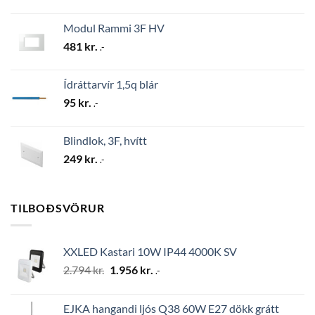
Modul Rammi 3F HV
481
kr.
.-
Ídráttarvír 1,5q blár
95
kr.
.-
Blindlok, 3F, hvítt
249
kr.
.-
TILBOÐSVÖRUR
XXLED Kastari 10W IP44 4000K SV
Original
Current
2.794
kr.
1.956
kr.
.-
price
price
was:
is:
EJKA hangandi ljós Q38 60W E27 dökk grátt
2.794 kr..
1.956 kr..