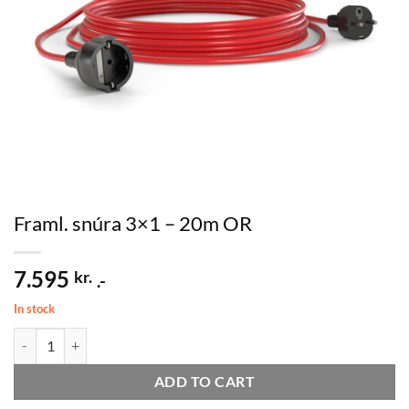
Framl. snúra 3×1 – 20m OR
7.595
kr.
.-
In stock
Framl. snúra 3x1 - 20m OR quantity
ADD TO CART