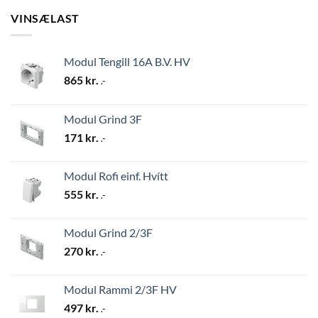
VINSÆLAST
Modul Tengill 16A B.V. HV
865
kr.
.-
Modul Grind 3F
171
kr.
.-
Modul Rofi einf. Hvítt
555
kr.
.-
Modul Grind 2/3F
270
kr.
.-
Modul Rammi 2/3F HV
497
kr.
.-