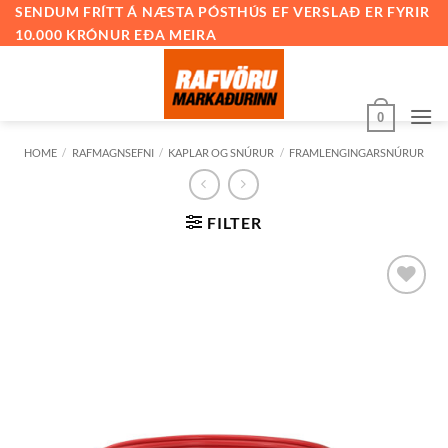
Skip
SENDUM FRÍTT Á NÆSTA PÓSTHÚS EF VERSLAÐ ER FYRIR
10.000 KRÓNUR EÐA MEIRA
to
content
0
HOME
/
RAFMAGNSEFNI
/
KAPLAR OG SNÚRUR
/
FRAMLENGINGARSNÚRUR
FILTER
Bæta við
á
óskalista