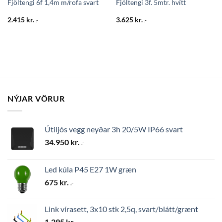
Fjöltengi 6f 1,4m m/rofa svart
Fjöltengi 3f. 5mtr. hvítt
2.415
kr.
3.625
kr.
.-
.-
NÝJAR VÖRUR
Útiljós vegg neyðar 3h 20/5W IP66 svart
34.950
kr.
.-
Led kúla P45 E27 1W græn
675
kr.
.-
Link vírasett, 3x10 stk 2,5q, svart/blátt/grænt
1.295
kr.