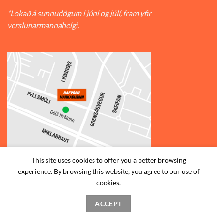
*Lokað á sunnudögum í júní og júlí, fram yfir
verslunarmannahelgi.
This site uses cookies to offer you a better browsing
experience. By browsing this website, you agree to our use of
© 2026
Rafvörumarkaðurinn v/Fellsmúla
| Síðumúla 34, 108
cookies.
Reykjavík | S: 585-2888 |
ACCEPT
STAÐSETNING
HAFA SAMBAND
SKILMÁLAR