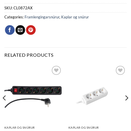
SKU:
CL0872AX
Categories:
Framlengingarsnúrur
,
Kaplar og snúrur
RELATED PRODUCTS
Bæta
Bæta
við á
við á
óskalista
óskalista
KAPLAR OG SNÚRUR
KAPLAR OG SNÚRUR