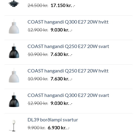
Original
Current
24.500
kr.
17.150
kr.
.-
price
price
was:
is:
COAST hangandi Q300 E27 20W hvítt
24.500 kr..
17.150 kr..
Original
Current
12.900
kr.
9.030
kr.
.-
price
price
was:
is:
COAST hangandi Q250 E27 20W svart
12.900 kr..
9.030 kr..
Original
Current
10.900
kr.
7.630
kr.
.-
price
price
was:
is:
COAST hangandi Q250 E27 20W hvítt
10.900 kr..
7.630 kr..
Original
Current
10.900
kr.
7.630
kr.
.-
price
price
was:
is:
COAST hangandi Q300 E27 20W svart
10.900 kr..
7.630 kr..
Original
Current
12.900
kr.
9.030
kr.
.-
price
price
was:
is:
DL39 borðlampi svartur
12.900 kr..
9.030 kr..
Original
Current
9.900
kr.
6.930
kr.
.-
price
price