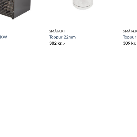
SMÁTÆKI
SMÁTÆK
 5KW
Toppur 22mm
Toppu
382
kr.
309
kr.
.-