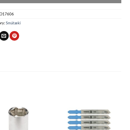
O17606
ry:
Smátæki
Bæta
Bæta
við á
við á
óskalista
óskalista