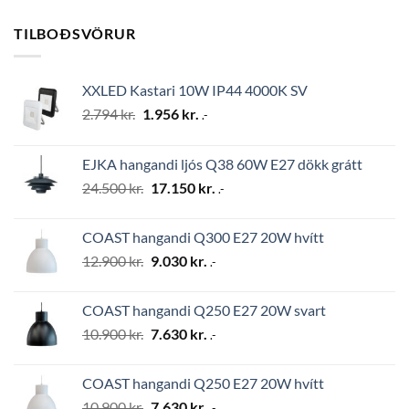
TILBOÐSVÖRUR
XXLED Kastari 10W IP44 4000K SV
Original
Current
2.794
kr.
1.956
kr.
.-
price
price
was:
is:
EJKA hangandi ljós Q38 60W E27 dökk grátt
2.794 kr..
1.956 kr..
Original
Current
24.500
kr.
17.150
kr.
.-
price
price
was:
is:
COAST hangandi Q300 E27 20W hvítt
24.500 kr..
17.150 kr..
Original
Current
12.900
kr.
9.030
kr.
.-
price
price
was:
is:
COAST hangandi Q250 E27 20W svart
12.900 kr..
9.030 kr..
Original
Current
10.900
kr.
7.630
kr.
.-
price
price
was:
is:
COAST hangandi Q250 E27 20W hvítt
10.900 kr..
7.630 kr..
Original
Current
10.900
kr.
7.630
kr.
.-