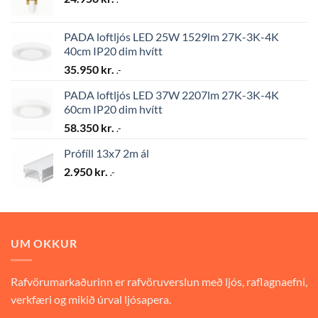
PADA loftljós LED 25W 1529lm 27K-3K-4K
40cm IP20 dim hvítt
35.950
kr.
.-
PADA loftljós LED 37W 2207lm 27K-3K-4K
60cm IP20 dim hvítt
58.350
kr.
.-
Prófíll 13x7 2m ál
2.950
kr.
.-
UM OKKUR
Rafvörumarkaðurinn er rafvöruverslun með ljós, raflagnaefni,
verkfæri og mikið úrval ljósapera.