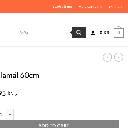
Staðsetning
Hafa samband
Skilmálar
Products
0
KR.
search
0
llamál 60cm
95
kr.
.-
k
ál 60cm quantity
ADD TO CART