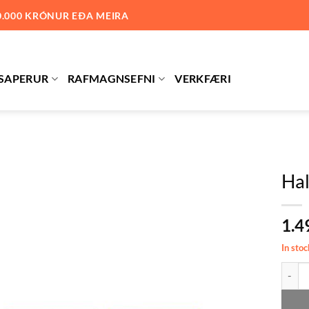
0.000 KRÓNUR EÐA MEIRA
SAPERUR
RAFMAGNSEFNI
VERKFÆRI
Ha
Bæta við
1.4
á
óskalista
In stoc
Hallam