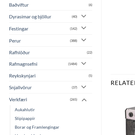
Baðviftur
(6)
Dyrasímar og bjöllur
(40)
Festingar
(142)
Perur
(388)
Rafhlöður
(22)
Rafmagnsefni
(1484)
Reykskynjari
(5)
RELATE
Snjallvörur
(37)
Verkfæri
(265)
Aukahlutir
Bæta
Bæta
við á
við á
Slípipappír
óskalista
óskalista
Borar og Framlengingar