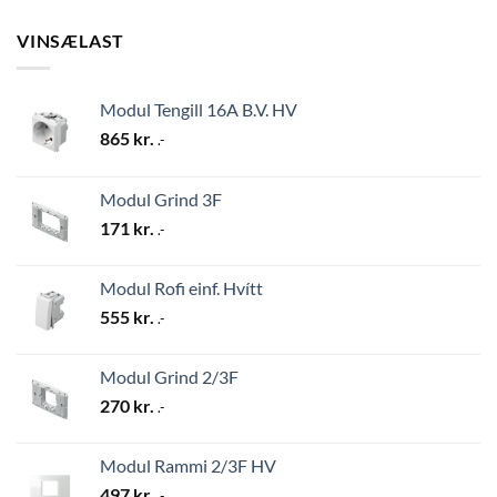
VINSÆLAST
Modul Tengill 16A B.V. HV
865
kr.
.-
Modul Grind 3F
171
kr.
.-
Modul Rofi einf. Hvítt
555
kr.
.-
Modul Grind 2/3F
270
kr.
.-
Modul Rammi 2/3F HV
497
kr.
.-