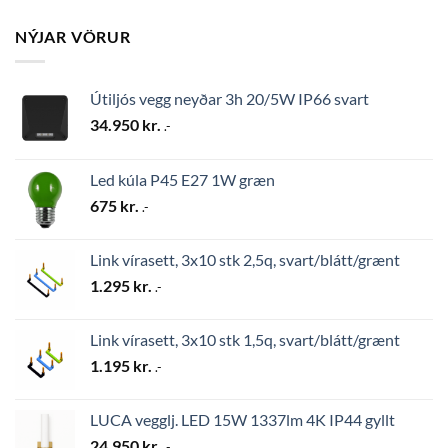
NÝJAR VÖRUR
Útiljós vegg neyðar 3h 20/5W IP66 svart
34.950
kr.
.-
Led kúla P45 E27 1W græn
675
kr.
.-
Link vírasett, 3x10 stk 2,5q, svart/blátt/grænt
1.295
kr.
.-
Link vírasett, 3x10 stk 1,5q, svart/blátt/grænt
1.195
kr.
.-
LUCA vegglj. LED 15W 1337lm 4K IP44 gyllt
24.950
kr.
.-