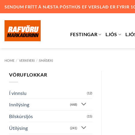
Skip
SENDUM FRÍTT Á NÆSTA PÓSTHÚS EF VERSLAÐ ER FYRIR 1
to
content
FESTINGAR
LJÓS
LJÓ
HOME
/
VERKFÆRI
/
SMÁTÆKI
VÖRUFLOKKAR
Í vinnslu
(12)
Innilýsing
(448)
Bílskúrsljós
(15)
Útilýsing
(241)