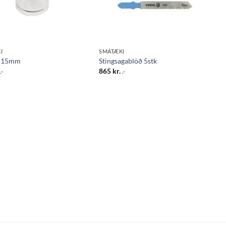
I
SMÁTÆKI
r 15mm
Stingsagablöð 5stk
865
kr.
.-
.-