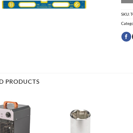
SKU:
T
Catego
D PRODUCTS
Bæta
Bæta
við á
við á
óskalista
óskalista