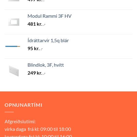
Modul Rammi 3F HV
481
kr.
.-
Ídráttarvír 1,5q blár
95
kr.
.-
Blindlok, 3F, hvítt
249
kr.
.-
OPNUNARTÍMI
Afgreiðslutími:
virka daga frá kl: 09:00 til 18:00
laugardaga frá kl: 10:00 til 16:00