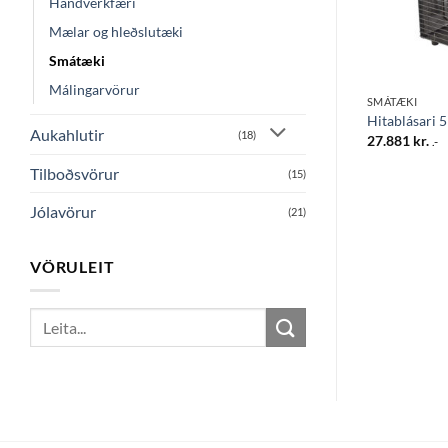
Handverkfæri
Mælar og hleðslutæki
Smátæki
Málingarvörur
SMÁTÆKI
SMÁTÆKI
ng einf
Slípskífa 125
Hitablásari
Aukahlutir
(18)
465
kr.
27.881
kr.
.-
.-
Tilboðsvörur
(15)
Jólavörur
(21)
VÖRULEIT
Search
for: