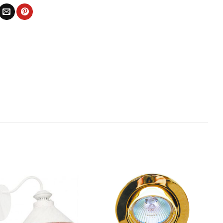
Bæta
Bæta
við á
við á
óskalista
óskalista