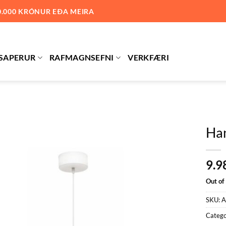
0.000 KRÓNUR EÐA MEIRA
SAPERUR
RAFMAGNSEFNI
VERKFÆRI
Ha
Bæta við
9.9
á
óskalista
Out of
SKU:
A
Catego