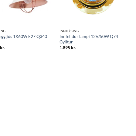
ING
INNILÝSING
eggljós 1X60W E27 Q340
Innfelldur lampi 12V/50W Q74
Gylltur
5
kr.
1.895
kr.
.-
.-