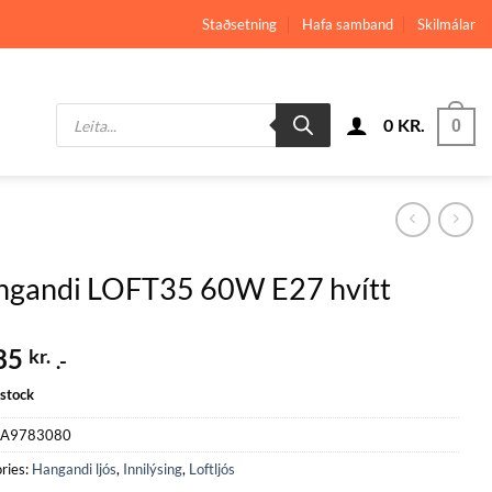
Staðsetning
Hafa samband
Skilmálar
Products
0
KR.
search
0
ngandi LOFT35 60W E27 hvítt
85
kr.
.-
 stock
A9783080
ries:
Hangandi ljós
,
Innilýsing
,
Loftljós