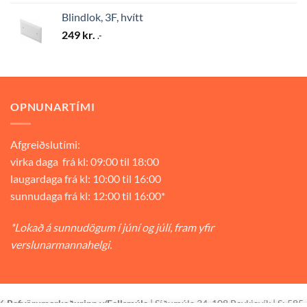
Blindlok, 3F, hvítt
249
kr.
.-
OPNUNARTÍMI
Afgreiðslutími:
virka daga frá kl: 09:00 til 18:00
laugardaga frá kl: 10:00 til 16:00
sunnudaga frá kl: 12:00 til 16:00*
*Lokað á sunnudögum í júní og júlí, fram yfir
verslunarmannahelgi.
26
Rafvörumarkaðurinn v/Fellsmúla
| Síðumúla 34, 108 Reykjavík | S: 585