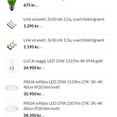
675
kr.
.-
Link vírasett, 3x10 stk 2,5q, svart/blátt/grænt
1.295
kr.
.-
Link vírasett, 3x10 stk 1,5q, svart/blátt/grænt
1.195
kr.
.-
LUCA vegglj. LED 15W 1337lm 4K IP44 gyllt
24.950
kr.
.-
PADA loftljós LED 25W 1529lm 27K-3K-4K
40cm IP20 dim hvítt
35.950
kr.
.-
PADA loftljós LED 37W 2207lm 27K-3K-4K
60cm IP20 dim hvítt
58.350
kr.
.-