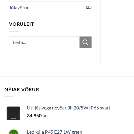
Jólavörur
(21)
VÖRULEIT
Search
for:
NÝJAR VÖRUR
Útiljós vegg neyðar 3h 20/5W IP66 svart
34.950
kr.
.-
Led kúla P45 E27 1W græn