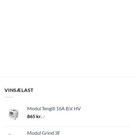
VINSÆLAST
Modul Tengill 16A B.V. HV
865
kr.
.-
Modul Grind 3F