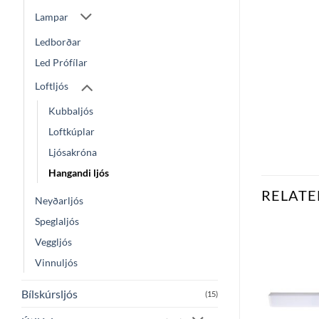
Lampar
Ledborðar
Led Prófílar
Loftljós
Kubbaljós
Loftkúplar
Ljósakróna
Hangandi ljós
RELATE
Neyðarljós
Speglaljós
Veggljós
Bæta
Bæta
Vinnuljós
við á
við á
óskalista
óskalista
Bílskúrsljós
(15)