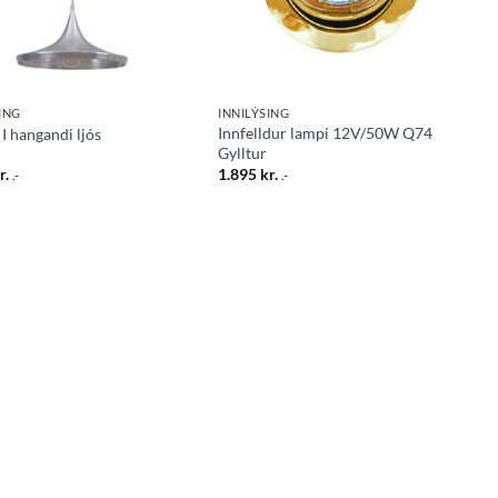
ING
INNILÝSING
Innfelldur lampi 12V/50W Q74
I hangandi ljós
Gylltur
r.
1.895
kr.
.-
.-