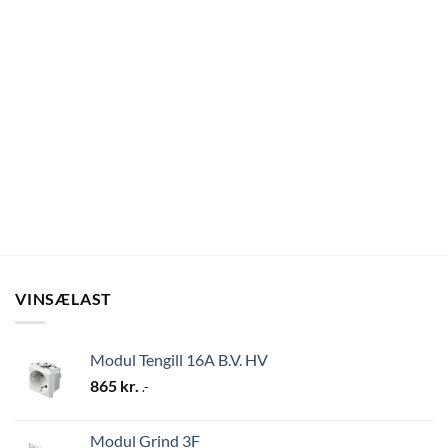
VINSÆLAST
Modul Tengill 16A B.V. HV
865
kr.
.-
Modul Grind 3F