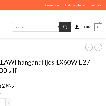
Staðsetning
Hafa samband
Skilmálar
Products
0
KR.
search
0
LAWI hangandi ljós 1X60W E27
0 silf
52
kr.
.-
k
 hangandi ljós 1X60W E27 Q400 silf quantity