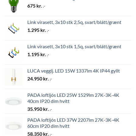
675
kr.
.-
Link vírasett, 3x10 stk 2,5q, svart/blátt/grænt
1.295
kr.
.-
Link vírasett, 3x10 stk 1,5q, svart/blátt/grænt
1.195
kr.
.-
LUCA vegglj. LED 15W 1337lm 4K IP44 gyllt
24.950
kr.
.-
PADA loftljós LED 25W 1529lm 27K-3K-4K
40cm IP20 dim hvítt
35.950
kr.
.-
PADA loftljós LED 37W 2207lm 27K-3K-4K
60cm IP20 dim hvítt
58.350
kr.
.-