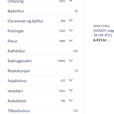
Útilýsing
(241)
Baðviftur
(6)
Dyrasímar og bjöllur
(40)
INNILÝSING
INNILÝSING
 1100mm 14W
HANDY vegg
Festingar
Snyrtispegill LED 4W hvítur
(142)
3K/4K IP21
8.995
kr.
6.411
kr.
.-
.-
Perur
(388)
Rafhlöður
(22)
Rafmagnsefni
(1484)
Reykskynjari
(5)
Snjallvörur
(37)
Verkfæri
(265)
Aukahlutir
(18)
Tilboðsvörur
(15)