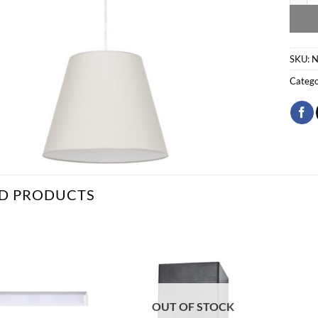
SKU:
N
Catego
D PRODUCTS
Bæta
Bæta
við á
við á
óskalista
óskalista
OUT OF STOCK