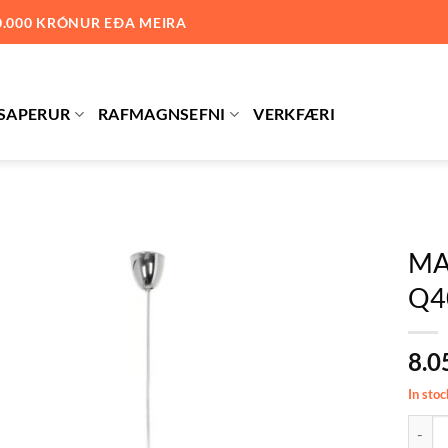
0.000 KRÓNUR EÐA MEIRA
SAPERUR
RAFMAGNSEFNI
VERKFÆRI
MA
Q40
Bæta við
á
óskalista
8.0
In stoc
MALAWI