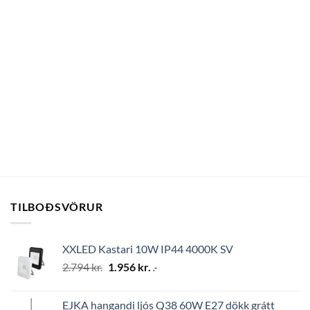
TILBOÐSVÖRUR
XXLED Kastari 10W IP44 4000K SV
Original
Current
2.794
kr.
1.956
kr.
.-
price
price
was:
is:
EJKA hangandi ljós Q38 60W E27 dökk grátt
2.794 kr..
1.956 kr..