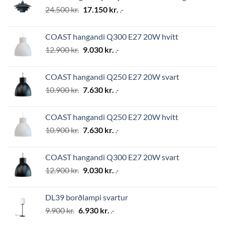
Original
Current
24.500
kr.
17.150
kr.
.-
price
price
was:
is:
COAST hangandi Q300 E27 20W hvítt
24.500 kr..
17.150 kr..
Original
Current
12.900
kr.
9.030
kr.
.-
price
price
was:
is:
COAST hangandi Q250 E27 20W svart
12.900 kr..
9.030 kr..
Original
Current
10.900
kr.
7.630
kr.
.-
price
price
was:
is:
COAST hangandi Q250 E27 20W hvítt
10.900 kr..
7.630 kr..
Original
Current
10.900
kr.
7.630
kr.
.-
price
price
was:
is:
COAST hangandi Q300 E27 20W svart
10.900 kr..
7.630 kr..
Original
Current
12.900
kr.
9.030
kr.
.-
price
price
was:
is:
DL39 borðlampi svartur
12.900 kr..
9.030 kr..
Original
Current
9.900
kr.
6.930
kr.
.-
price
price