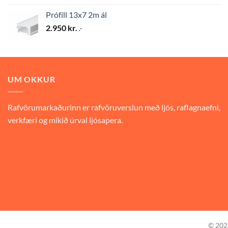
Prófíll 13x7 2m ál
2.950
kr.
.-
UM OKKUR
Rafvörumarkaðurinn er rafvöruverslun með ljós, raflagnaefni,
verkfæri og mikið úrval ljósapera.
© 20