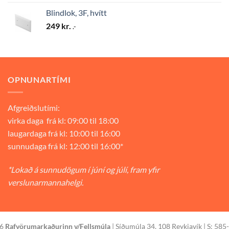
Blindlok, 3F, hvítt
249
kr.
.-
OPNUNARTÍMI
Afgreiðslutími:
virka daga frá kl: 09:00 til 18:00
laugardaga frá kl: 10:00 til 16:00
sunnudaga frá kl: 12:00 til 16:00*
*Lokað á sunnudögum í júní og júlí, fram yfir
verslunarmannahelgi.
26
Rafvörumarkaðurinn v/Fellsmúla
| Síðumúla 34, 108 Reykjavík | S: 585