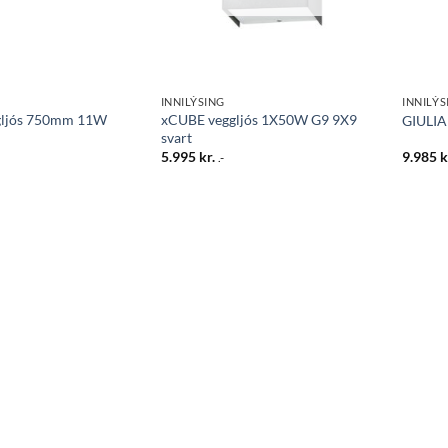
INNILÝSING
INNILÝS
ljós 750mm 11W
xCUBE veggljós 1X50W G9 9X9
GIULIA 
svart
5.995
kr.
9.985
k
.-