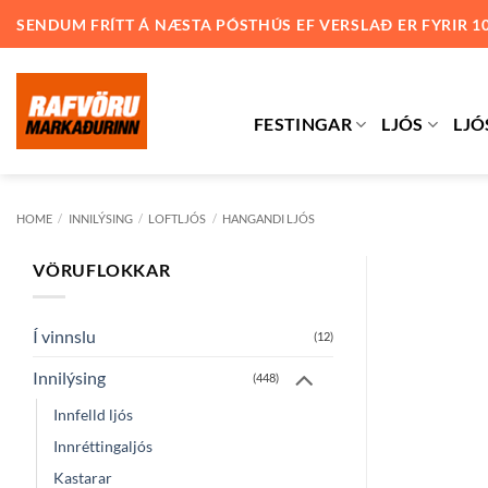
Skip
SENDUM FRÍTT Á NÆSTA PÓSTHÚS EF VERSLAÐ ER FYRIR 1
to
content
FESTINGAR
LJÓS
LJÓ
HOME
/
INNILÝSING
/
LOFTLJÓS
/
HANGANDI LJÓS
VÖRUFLOKKAR
Í vinnslu
(12)
Innilýsing
(448)
Innfelld ljós
Innréttingaljós
Kastarar