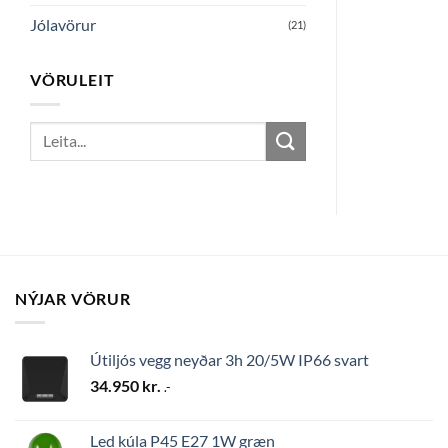
Jólavörur
(21)
VÖRULEIT
Search
for:
NÝJAR VÖRUR
Útiljós vegg neyðar 3h 20/5W IP66 svart
34.950
kr.
.-
Led kúla P45 E27 1W græn