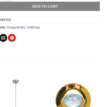
ADD TO CART
W4700
ries:
Hangandi ljós
,
Innilýsing
Bæta
Bæta
við á
við á
óskalista
óskalista