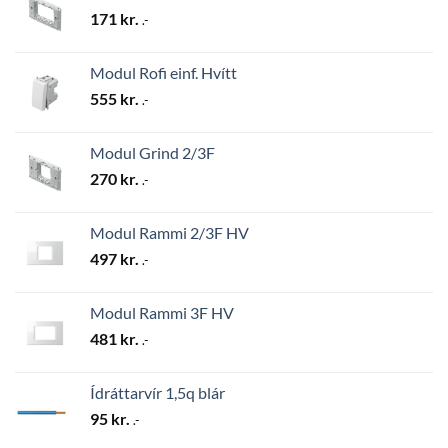
171
kr.
.-
Modul Rofi einf. Hvítt
555
kr.
.-
Modul Grind 2/3F
270
kr.
.-
Modul Rammi 2/3F HV
497
kr.
.-
Modul Rammi 3F HV
481
kr.
.-
Ídráttarvír 1,5q blár
95
kr.
.-