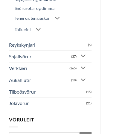
Snúrurofar og dimmar
Tengi og tengjaskór
Töfluefni
Reykskynjari
(5)
Snjallvörur
(37)
Verkfæri
(265)
Aukahlutir
(18)
Tilboðsvörur
(15)
Jólavörur
(21)
VÖRULEIT