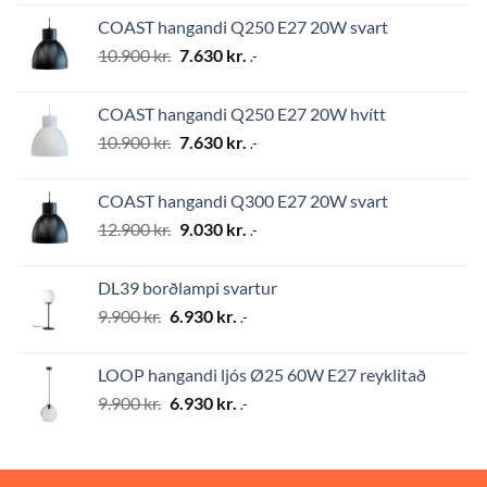
was:
is:
COAST hangandi Q250 E27 20W svart
12.900 kr..
9.030 kr..
Original
Current
10.900
kr.
7.630
kr.
.-
price
price
was:
is:
COAST hangandi Q250 E27 20W hvítt
10.900 kr..
7.630 kr..
Original
Current
10.900
kr.
7.630
kr.
.-
price
price
was:
is:
COAST hangandi Q300 E27 20W svart
10.900 kr..
7.630 kr..
Original
Current
12.900
kr.
9.030
kr.
.-
price
price
was:
is:
DL39 borðlampi svartur
12.900 kr..
9.030 kr..
Original
Current
9.900
kr.
6.930
kr.
.-
price
price
was:
is:
LOOP hangandi ljós Ø25 60W E27 reyklitað
9.900 kr..
6.930 kr..
Original
Current
9.900
kr.
6.930
kr.
.-
price
price
was:
is:
9.900 kr..
6.930 kr..