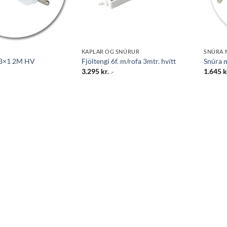
KAPLAR OG SNÚRUR
SNÚRA 
 3×1 2M HV
Fjöltengi 6f. m/rofa 3mtr. hvítt
Snúra 
3.295
kr.
1.645
k
.-