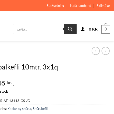
Staðsetning
Hafa samband
Skilmálar
Products
0
KR.
search
0
alkefli 10mtr. 3x1q
55
kr.
.-
 stock
R-AE-13113-GS-/G
ries:
Kaplar og snúrur
,
Snúrukefli