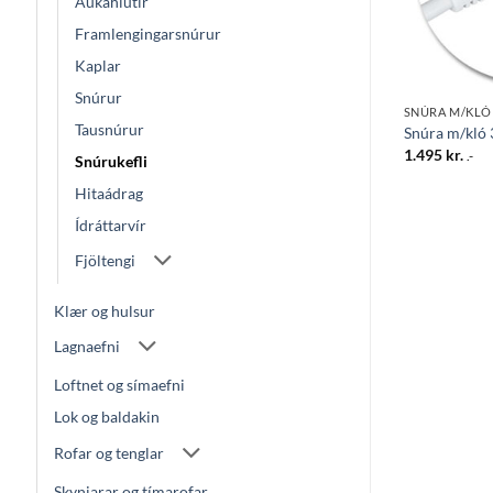
Aukahlutir
Framlengingarsnúrur
Kaplar
Snúrur
SNÚRA M/KLÓ
SNÚRA M/KLÓ
Tausnúrur
 1,4mtr. hvítt
Snúra m/kló og rofa 3M HV 2X0,75
Snúra m/kló
1.645
kr.
1.495
kr.
.-
.-
Snúrukefli
Hitaádrag
Ídráttarvír
Fjöltengi
Klær og hulsur
Lagnaefni
Loftnet og símaefni
Lok og baldakin
Rofar og tenglar
Skynjarar og tímarofar