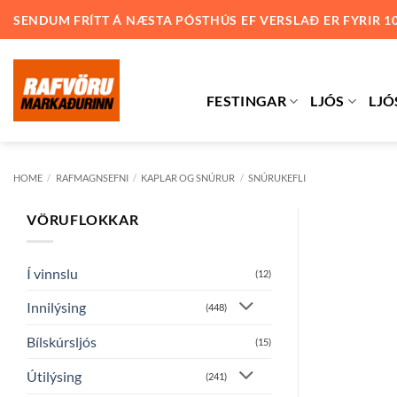
Skip
SENDUM FRÍTT Á NÆSTA PÓSTHÚS EF VERSLAÐ ER FYRIR 1
to
content
FESTINGAR
LJÓS
LJÓ
HOME
/
RAFMAGNSEFNI
/
KAPLAR OG SNÚRUR
/
SNÚRUKEFLI
VÖRUFLOKKAR
Í vinnslu
(12)
Innilýsing
(448)
Bílskúrsljós
(15)
Útilýsing
(241)