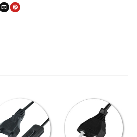
Bæta
Bæta
við á
við á
óskalista
óskalista