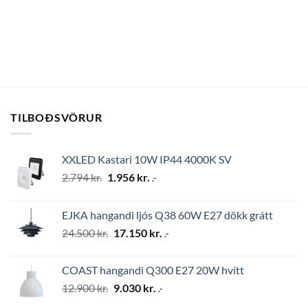
TILBOÐSVÖRUR
XXLED Kastari 10W IP44 4000K SV
Original
Current
2.794
kr.
1.956
kr.
.-
price
price
was:
is:
EJKA hangandi ljós Q38 60W E27 dökk grátt
2.794 kr..
1.956 kr..
Original
Current
24.500
kr.
17.150
kr.
.-
price
price
was:
is:
COAST hangandi Q300 E27 20W hvítt
24.500 kr..
17.150 kr..
Original
Current
12.900
kr.
9.030
kr.
.-
price
price