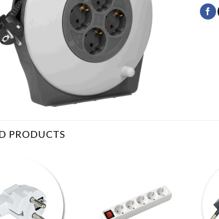
D PRODUCTS
Bæta
Bæta
við á
við á
óskalista
óskalista