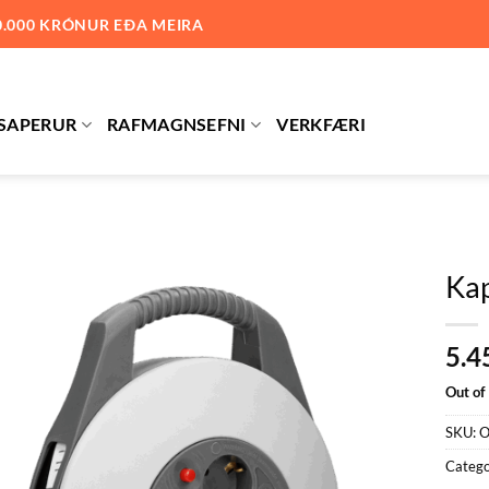
0.000 KRÓNUR EÐA MEIRA
SAPERUR
RAFMAGNSEFNI
VERKFÆRI
Kap
Bæta við
5.4
á
óskalista
Out of
SKU:
O
Catego