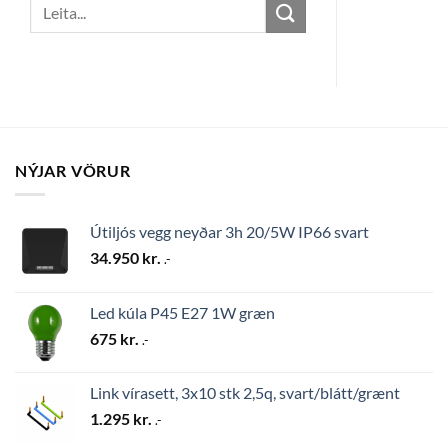
Search
for:
NÝJAR VÖRUR
Útiljós vegg neyðar 3h 20/5W IP66 svart
34.950
kr.
.-
Led kúla P45 E27 1W græn
675
kr.
.-
Link vírasett, 3x10 stk 2,5q, svart/blátt/grænt
1.295
kr.
.-