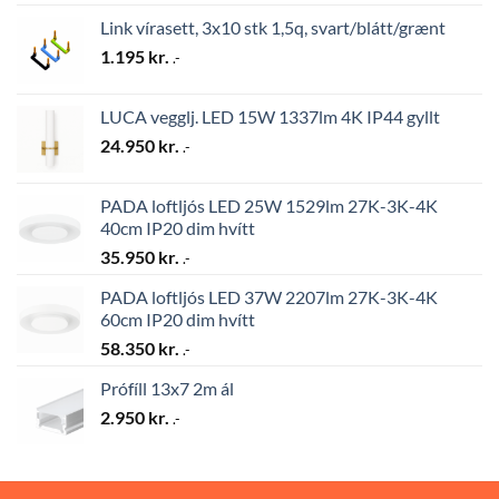
Link vírasett, 3x10 stk 1,5q, svart/blátt/grænt
1.195
kr.
.-
LUCA vegglj. LED 15W 1337lm 4K IP44 gyllt
24.950
kr.
.-
PADA loftljós LED 25W 1529lm 27K-3K-4K
40cm IP20 dim hvítt
35.950
kr.
.-
PADA loftljós LED 37W 2207lm 27K-3K-4K
60cm IP20 dim hvítt
58.350
kr.
.-
Prófíll 13x7 2m ál
2.950
kr.
.-