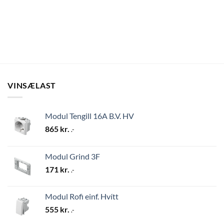
VINSÆLAST
Modul Tengill 16A B.V. HV
865
kr.
.-
Modul Grind 3F
171
kr.
.-
Modul Rofi einf. Hvítt
555
kr.
.-