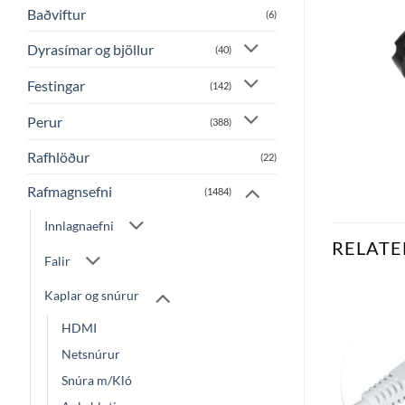
Baðviftur
(6)
Dyrasímar og bjöllur
(40)
Festingar
(142)
Perur
(388)
Rafhlöður
(22)
Rafmagnsefni
(1484)
Innlagnaefni
RELATE
Falir
Kaplar og snúrur
HDMI
Bæta
Bæta
við á
við á
Netsnúrur
óskalista
óskalista
Snúra m/Kló