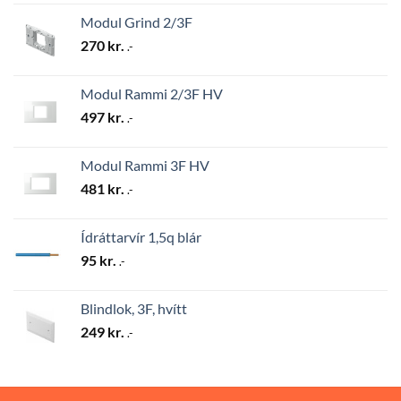
Modul Grind 2/3F
270
kr.
.-
Modul Rammi 2/3F HV
497
kr.
.-
Modul Rammi 3F HV
481
kr.
.-
Ídráttarvír 1,5q blár
95
kr.
.-
Blindlok, 3F, hvítt
249
kr.
.-