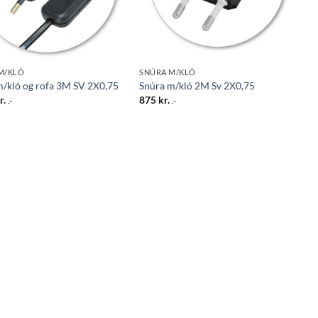
M/KLÓ
SNÚRA M/KLÓ
m/kló og rofa 3M SV 2X0,75
Snúra m/kló 2M Sv 2X0,75
r.
875
kr.
.-
.-