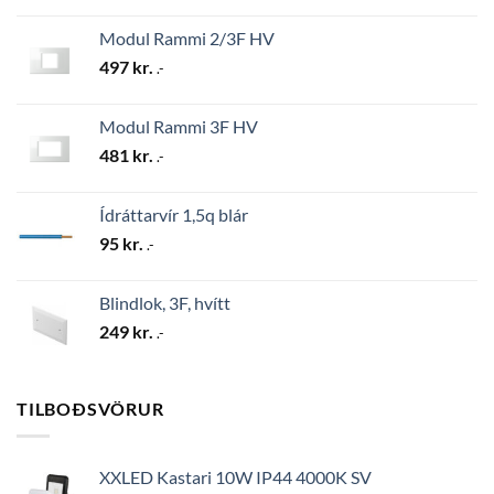
Modul Rammi 2/3F HV
497
kr.
.-
Modul Rammi 3F HV
481
kr.
.-
Ídráttarvír 1,5q blár
95
kr.
.-
Blindlok, 3F, hvítt
249
kr.
.-
TILBOÐSVÖRUR
XXLED Kastari 10W IP44 4000K SV