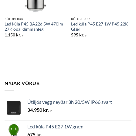
KÚLUPERUR
KÚLUPERUR
Led kúla P45 BA22d 5W 470lm
Led kúla P45 E27 1W P45 22K
27K opal dimmanleg
Glær
1.150
kr.
595
kr.
.-
.-
NÝJAR VÖRUR
Útiljós vegg neyðar 3h 20/5W IP66 svart
34.950
kr.
.-
Led kúla P45 E27 1W græn
675
kr.
.-