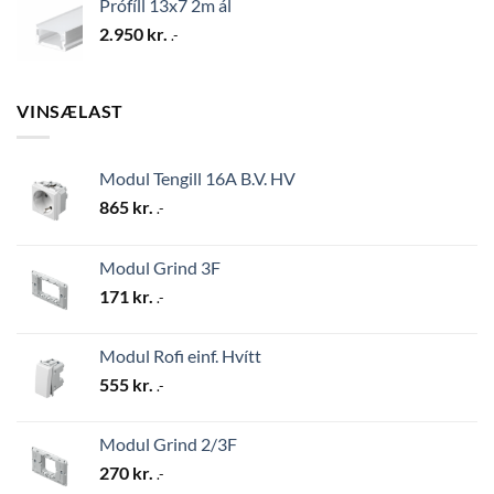
Prófíll 13x7 2m ál
2.950
kr.
.-
VINSÆLAST
Modul Tengill 16A B.V. HV
865
kr.
.-
Modul Grind 3F
171
kr.
.-
Modul Rofi einf. Hvítt
555
kr.
.-
Modul Grind 2/3F
270
kr.
.-