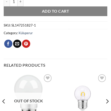
ADD TO CART
SKU:
SL147251827-1
Category:
Kúluperur
RELATED PRODUCTS
Bæta
Bæta
við á
við á
óskalista
óskalista
OUT OF STOCK