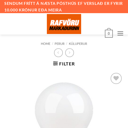
Skip
SENDUM FRÍTT Á NÆSTA PÓSTHÚS EF VERSLAÐ ER FYRIR
10.000 KRÓNUR EÐA MEIRA
to
content
0
HOME
/
PERUR
/
KÚLUPERUR
FILTER
Bæta við
á
óskalista