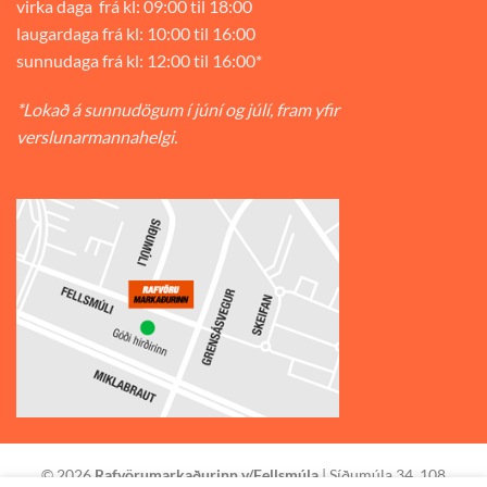
virka daga frá kl: 09:00 til 18:00
laugardaga frá kl: 10:00 til 16:00
sunnudaga frá kl: 12:00 til 16:00*
*Lokað á sunnudögum í júní og júlí, fram yfir
verslunarmannahelgi.
© 2026
Rafvörumarkaðurinn v/Fellsmúla
| Síðumúla 34, 108