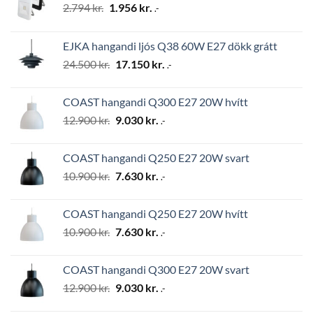
Original
Current
2.794
kr.
1.956
kr.
.-
price
price
was:
is:
EJKA hangandi ljós Q38 60W E27 dökk grátt
2.794 kr..
1.956 kr..
Original
Current
24.500
kr.
17.150
kr.
.-
price
price
was:
is:
COAST hangandi Q300 E27 20W hvítt
24.500 kr..
17.150 kr..
Original
Current
12.900
kr.
9.030
kr.
.-
price
price
was:
is:
COAST hangandi Q250 E27 20W svart
12.900 kr..
9.030 kr..
Original
Current
10.900
kr.
7.630
kr.
.-
price
price
was:
is:
COAST hangandi Q250 E27 20W hvítt
10.900 kr..
7.630 kr..
Original
Current
10.900
kr.
7.630
kr.
.-
price
price
was:
is:
COAST hangandi Q300 E27 20W svart
10.900 kr..
7.630 kr..
Original
Current
12.900
kr.
9.030
kr.
.-
price
price