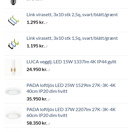
Link vírasett, 3x10 stk 2,5q, svart/blátt/grænt
1.295
kr.
.-
Link vírasett, 3x10 stk 1,5q, svart/blátt/grænt
1.195
kr.
.-
LUCA vegglj. LED 15W 1337lm 4K IP44 gyllt
24.950
kr.
.-
PADA loftljós LED 25W 1529lm 27K-3K-4K
40cm IP20 dim hvítt
35.950
kr.
.-
PADA loftljós LED 37W 2207lm 27K-3K-4K
60cm IP20 dim hvítt
58.350
kr.
.-