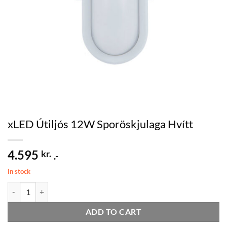
xLED Útiljós 12W Sporöskjulaga Hvítt
4.595
kr.
.-
In stock
xLED Útiljós 12W Sporöskjulaga Hvítt quantity
ADD TO CART