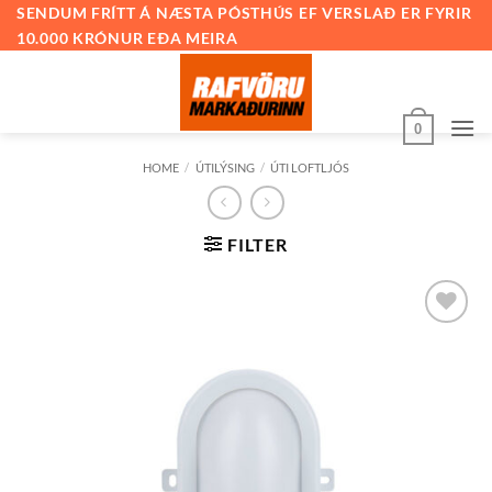
Skip
SENDUM FRÍTT Á NÆSTA PÓSTHÚS EF VERSLAÐ ER FYRIR
10.000 KRÓNUR EÐA MEIRA
to
content
0
HOME
/
ÚTILÝSING
/
ÚTI LOFTLJÓS
FILTER
Bæta við
á
óskalista