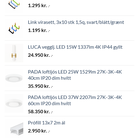
1.295
kr.
.-
Link vírasett, 3x10 stk 1,5q, svart/blátt/grænt
1.195
kr.
.-
LUCA vegglj. LED 15W 1337lm 4K IP44 gyllt
24.950
kr.
.-
PADA loftljós LED 25W 1529lm 27K-3K-4K
40cm IP20 dim hvítt
35.950
kr.
.-
PADA loftljós LED 37W 2207lm 27K-3K-4K
60cm IP20 dim hvítt
58.350
kr.
.-
Prófíll 13x7 2m ál
2.950
kr.
.-