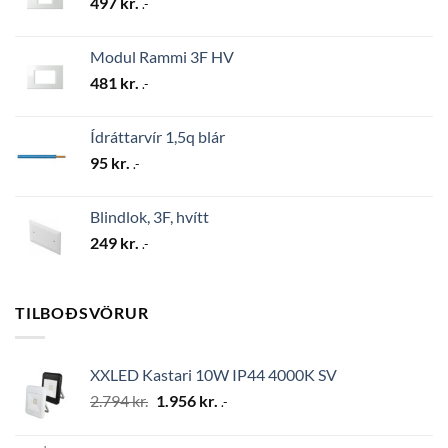
497
kr.
.-
Modul Rammi 3F HV
481
kr.
.-
Ídráttarvír 1,5q blár
95
kr.
.-
Blindlok, 3F, hvítt
249
kr.
.-
TILBOÐSVÖRUR
XXLED Kastari 10W IP44 4000K SV
Original
Current
2.794
kr.
1.956
kr.
.-
price
price
was:
is: