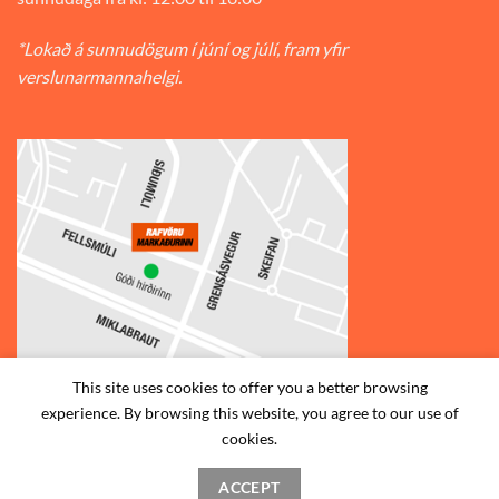
*Lokað á sunnudögum í júní og júlí, fram yfir
verslunarmannahelgi.
This site uses cookies to offer you a better browsing
experience. By browsing this website, you agree to our use of
© 2026
Rafvörumarkaðurinn v/Fellsmúla
| Síðumúla 34, 108
cookies.
Reykjavík | S: 585-2888 |
ACCEPT
STAÐSETNING
HAFA SAMBAND
SKILMÁLAR