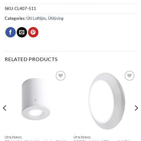
SKU:
CL407-511
Categories:
Úti Loftljós
,
Útilýsing
RELATED PRODUCTS
Bæta
Bæta
við á
við á
óskalista
óskalista
ÚTILÝSING
ÚTILÝSING