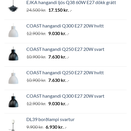
EJKA hangandi ljós Q38 60W E27 dökk grátt
2.794 kr..
1.956 kr..
Original
Current
24.500
kr.
17.150
kr.
.-
price
price
was:
is:
COAST hangandi Q300 E27 20W hvítt
24.500 kr..
17.150 kr..
Original
Current
12.900
kr.
9.030
kr.
.-
price
price
was:
is:
COAST hangandi Q250 E27 20W svart
12.900 kr..
9.030 kr..
Original
Current
10.900
kr.
7.630
kr.
.-
price
price
was:
is:
COAST hangandi Q250 E27 20W hvítt
10.900 kr..
7.630 kr..
Original
Current
10.900
kr.
7.630
kr.
.-
price
price
was:
is:
COAST hangandi Q300 E27 20W svart
10.900 kr..
7.630 kr..
Original
Current
12.900
kr.
9.030
kr.
.-
price
price
was:
is:
DL39 borðlampi svartur
12.900 kr..
9.030 kr..
Original
Current
9.900
kr.
6.930
kr.
.-