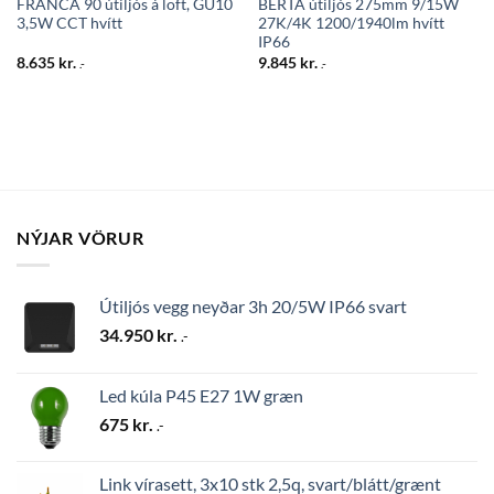
FRANCA 90 útiljós á loft, GU10
BERTA útiljós 275mm 9/15W
3,5W CCT hvítt
27K/4K 1200/1940lm hvítt
IP66
8.635
kr.
9.845
kr.
.-
.-
NÝJAR VÖRUR
Útiljós vegg neyðar 3h 20/5W IP66 svart
34.950
kr.
.-
Led kúla P45 E27 1W græn
675
kr.
.-
Link vírasett, 3x10 stk 2,5q, svart/blátt/grænt