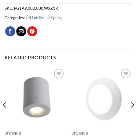
SKU:
FG1A9.000.000.WXZ1R
Categories:
Úti Loftljós
,
Útilýsing
RELATED PRODUCTS
Bæta
Bæta
við á
við á
óskalista
óskalista
ÚTILÝSING
ÚTILÝSING