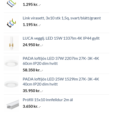
1.295
kr.
.-
Link vírasett, 3x10 stk 1,5q, svart/blátt/grænt
1.195
kr.
.-
LUCA vegglj. LED 15W 1337lm 4K IP44 gyllt
24.950
kr.
.-
PADA loftljós LED 37W 2207lm 27K-3K-4K
60cm IP20 dim hvítt
58.350
kr.
.-
PADA loftljós LED 25W 1529lm 27K-3K-4K
40cm IP20 dim hvítt
35.950
kr.
.-
Prófíll 15x10 innfelldur 2m ál
3.650
kr.
.-