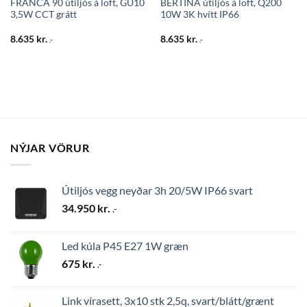
FRANCA 90 útiljós á loft, GU10
BERTINA útiljós á loft, Q200
3,5W CCT grátt
10W 3K hvítt IP66
8.635
kr.
8.635
kr.
.-
.-
NÝJAR VÖRUR
Útiljós vegg neyðar 3h 20/5W IP66 svart
34.950
kr.
.-
Led kúla P45 E27 1W græn
675
kr.
.-
Link vírasett, 3x10 stk 2,5q, svart/blátt/grænt