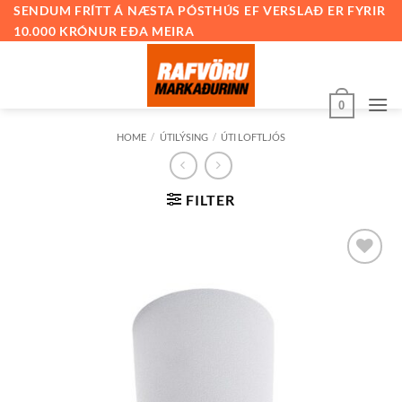
Skip
SENDUM FRÍTT Á NÆSTA PÓSTHÚS EF VERSLAÐ ER FYRIR
10.000 KRÓNUR EÐA MEIRA
to
content
0
HOME
/
ÚTILÝSING
/
ÚTI LOFTLJÓS
FILTER
Bæta við
á
óskalista