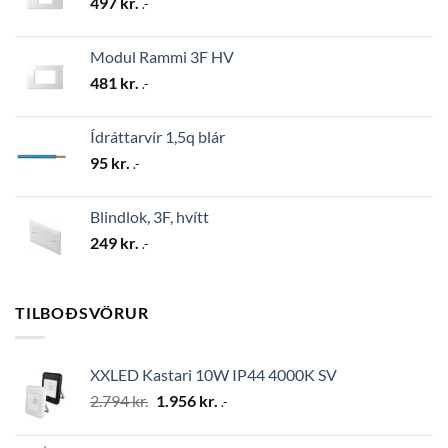
497
kr.
.-
Modul Rammi 3F HV
481
kr.
.-
Ídráttarvír 1,5q blár
95
kr.
.-
Blindlok, 3F, hvítt
249
kr.
.-
TILBOÐSVÖRUR
XXLED Kastari 10W IP44 4000K SV
Original
Current
2.794
kr.
1.956
kr.
.-
price
price
was:
is: