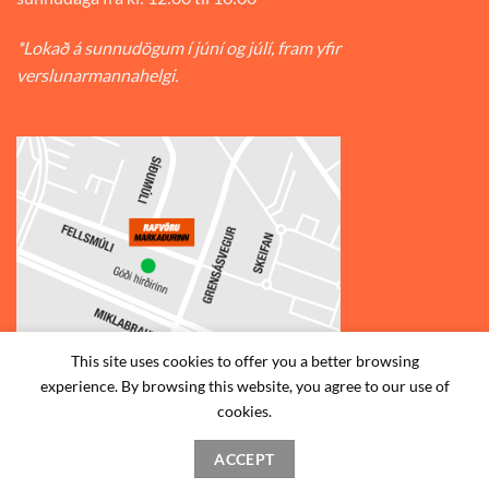
*Lokað á sunnudögum í júní og júlí, fram yfir
verslunarmannahelgi.
This site uses cookies to offer you a better browsing
experience. By browsing this website, you agree to our use of
cookies.
© 2026
Rafvörumarkaðurinn v/Fellsmúla
| Síðumúla 34, 108
Reykjavík | S: 585-2888 |
ACCEPT
STAÐSETNING
HAFA SAMBAND
SKILMÁLAR