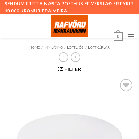
Skip
SENDUM FRÍTT Á NÆSTA PÓSTHÚS EF VERSLAÐ ER FYRIR
10.000 KRÓNUR EÐA MEIRA
to
content
0
HOME
/
INNILÝSING
/
LOFTLJÓS
/
LOFTKÚPLAR
FILTER
Bæta við
á
óskalista