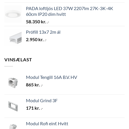
PADA loftljós LED 37W 2207lm 27K-3K-4K
60cm IP20 dim hvítt
58.350
kr.
.-
Prófíll 13x7 2m ál
2.950
kr.
.-
VINSÆLAST
Modul Tengill 16A B.V. HV
865
kr.
.-
Modul Grind 3F
171
kr.
.-
Modul Rofi einf. Hvítt