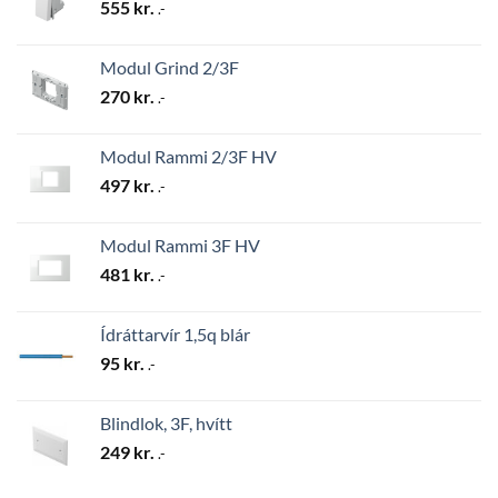
555
kr.
.-
Modul Grind 2/3F
270
kr.
.-
Modul Rammi 2/3F HV
497
kr.
.-
Modul Rammi 3F HV
481
kr.
.-
Ídráttarvír 1,5q blár
95
kr.
.-
Blindlok, 3F, hvítt
249
kr.
.-