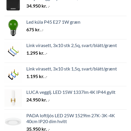
34.950
kr.
.-
Led kúla P45 E27 1W græn
675
kr.
.-
Link vírasett, 3x10 stk 2,5q, svart/blátt/grænt
1.295
kr.
.-
Link vírasett, 3x10 stk 1,5q, svart/blátt/grænt
1.195
kr.
.-
LUCA vegglj. LED 15W 1337lm 4K IP44 gyllt
24.950
kr.
.-
PADA loftljós LED 25W 1529lm 27K-3K-4K
40cm IP20 dim hvítt
35.950
kr.
.-