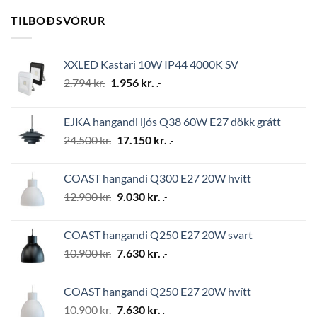
TILBOÐSVÖRUR
XXLED Kastari 10W IP44 4000K SV
Original
Current
2.794
kr.
1.956
kr.
.-
price
price
was:
is:
EJKA hangandi ljós Q38 60W E27 dökk grátt
2.794 kr..
1.956 kr..
Original
Current
24.500
kr.
17.150
kr.
.-
price
price
was:
is:
COAST hangandi Q300 E27 20W hvítt
24.500 kr..
17.150 kr..
Original
Current
12.900
kr.
9.030
kr.
.-
price
price
was:
is:
COAST hangandi Q250 E27 20W svart
12.900 kr..
9.030 kr..
Original
Current
10.900
kr.
7.630
kr.
.-
price
price
was:
is:
COAST hangandi Q250 E27 20W hvítt
10.900 kr..
7.630 kr..
Original
Current
10.900
kr.
7.630
kr.
.-