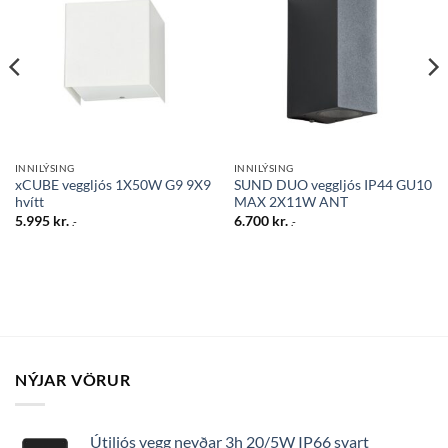
Bæta
Bæta
við á
við á
óskalista
óskalista
INNILÝSING
INNILÝSING
xCUBE veggljós 1X50W G9 9X9
SUND DUO veggljós IP44 GU10
hvítt
MAX 2X11W ANT
5.995
kr.
6.700
kr.
.-
.-
NÝJAR VÖRUR
Útiljós vegg neyðar 3h 20/5W IP66 svart