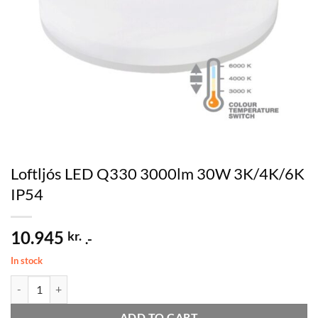
Loftljós LED Q330 3000lm 30W 3K/4K/6K
IP54
10.945
kr.
.-
In stock
Loftljós LED Q330 3000lm 30W 3K/4K/6K IP54 quantity
ADD TO CART