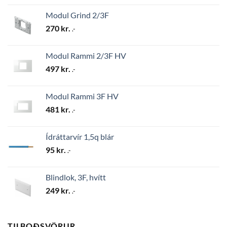
Modul Grind 2/3F
270
kr.
.-
Modul Rammi 2/3F HV
497
kr.
.-
Modul Rammi 3F HV
481
kr.
.-
Ídráttarvír 1,5q blár
95
kr.
.-
Blindlok, 3F, hvítt
249
kr.
.-
TILBOÐSVÖRUR