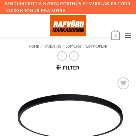
Skip
SENDUM FRÍTT Á NÆSTA PÓSTHÚS EF VERSLAÐ ER FYRIR
10.000 KRÓNUR EÐA MEIRA
to
content
0
HOME
/
INNILÝSING
/
LOFTLJÓS
/
LOFTKÚPLAR
FILTER
Bæta við
á
óskalista