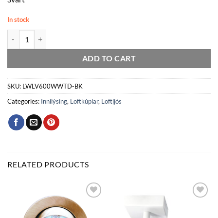
In stock
LVL AIR Q600 45W 28K 5400lm IP40 Svart.dimm quantity
ADD TO CART
SKU:
LWLV600WWTD-BK
Categories:
Innilýsing
,
Loftkúplar
,
Loftljós
RELATED PRODUCTS
Bæta
Bæta
við á
við á
óskalista
óskalista