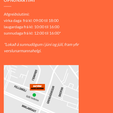
OPNUNARTÍMI
Afgreiðslutími:
virka daga frá kl: 09:00 til 18:00
laugardaga frá kl: 10:00 til 16:00
sunnudaga frá kl: 12:00 til 16:00*
*Lokað á sunnudögum í júní og júlí, fram yfir
verslunarmannahelgi.