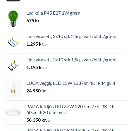
Led kúla P45 E27 1W græn
675
kr.
.-
Link vírasett, 3x10 stk 2,5q, svart/blátt/grænt
1.295
kr.
.-
Link vírasett, 3x10 stk 1,5q, svart/blátt/grænt
1.195
kr.
.-
LUCA vegglj. LED 15W 1337lm 4K IP44 gyllt
24.950
kr.
.-
PADA loftljós LED 37W 2207lm 27K-3K-4K
60cm IP20 dim hvítt
58.350
kr.
.-
PADA loftljós LED 25W 1529lm 27K-3K-4K