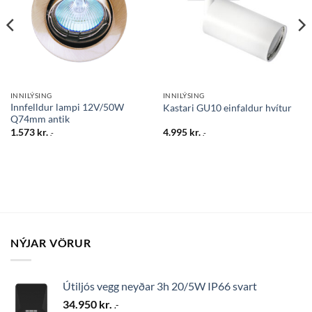
INNILÝSING
INNILÝSING
Innfelldur lampi 12V/50W
Kastari GU10 einfaldur hvítur
Q74mm antik
1.573
kr.
4.995
kr.
.-
.-
NÝJAR VÖRUR
Útiljós vegg neyðar 3h 20/5W IP66 svart
34.950
kr.
.-