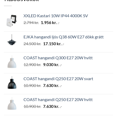
XXLED Kastari 10W IP44 4000K SV
Original
Current
2.794
kr.
1.956
kr.
.-
price
price
was:
is:
EJKA hangandi ljós Q38 60W E27 dökk grátt
2.794 kr..
1.956 kr..
Original
Current
24.500
kr.
17.150
kr.
.-
price
price
was:
is:
COAST hangandi Q300 E27 20W hvítt
24.500 kr..
17.150 kr..
Original
Current
12.900
kr.
9.030
kr.
.-
price
price
was:
is:
COAST hangandi Q250 E27 20W svart
12.900 kr..
9.030 kr..
Original
Current
10.900
kr.
7.630
kr.
.-
price
price
was:
is:
COAST hangandi Q250 E27 20W hvítt
10.900 kr..
7.630 kr..
Original
Current
10.900
kr.
7.630
kr.
.-
price
price
was:
is: