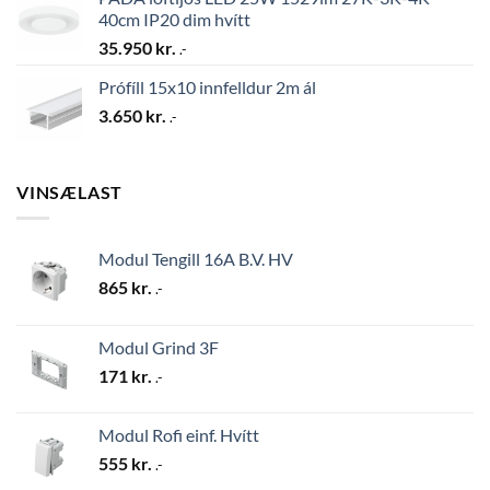
40cm IP20 dim hvítt
35.950
kr.
.-
Prófíll 15x10 innfelldur 2m ál
3.650
kr.
.-
VINSÆLAST
Modul Tengill 16A B.V. HV
865
kr.
.-
Modul Grind 3F
171
kr.
.-
Modul Rofi einf. Hvítt
555
kr.
.-