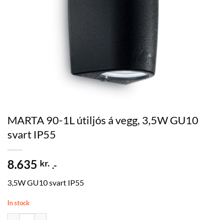
MARTA 90-1L útiljós á vegg, 3,5W GU10
svart IP55
8.635
kr.
.-
3,5W GU10 svart IP55
In stock
MARTA 90-1L útiljós á vegg, 3,5W GU10 svart IP55 quantity