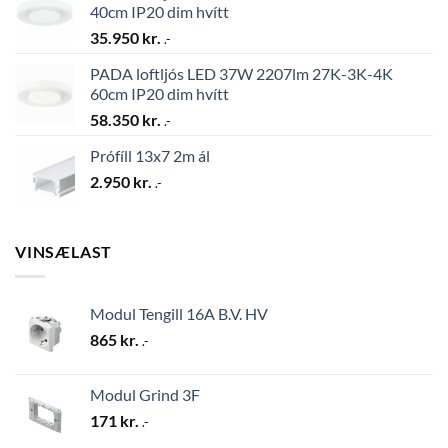
40cm IP20 dim hvítt
35.950
kr.
.-
PADA loftljós LED 37W 2207lm 27K-3K-4K
60cm IP20 dim hvítt
58.350
kr.
.-
Prófíll 13x7 2m ál
2.950
kr.
.-
VINSÆLAST
Modul Tengill 16A B.V. HV
865
kr.
.-
Modul Grind 3F
171
kr.
.-