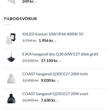
249
kr.
.-
TILBOÐSVÖRUR
XXLED Kastari 10W IP44 4000K SV
Original
Current
2.794
kr.
1.956
kr.
.-
price
price
was:
is:
EJKA hangandi ljós Q38 60W E27 dökk grátt
2.794 kr..
1.956 kr..
Original
Current
24.500
kr.
17.150
kr.
.-
price
price
was:
is:
COAST hangandi Q300 E27 20W hvítt
24.500 kr..
17.150 kr..
Original
Current
12.900
kr.
9.030
kr.
.-
price
price
was:
is:
COAST hangandi Q250 E27 20W svart
12.900 kr..
9.030 kr..
Original
Current
10.900
kr.
7.630
kr.
.-
price
price
was:
is: