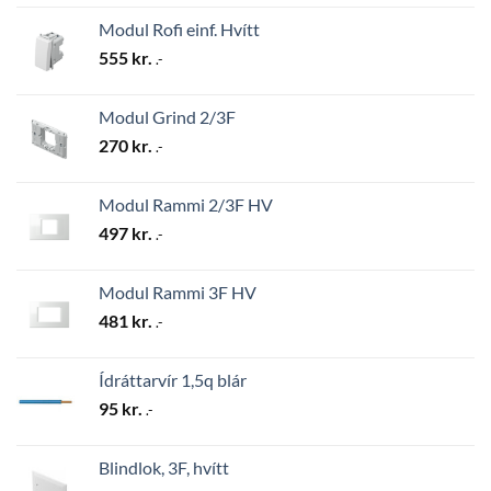
Modul Rofi einf. Hvítt
555
kr.
.-
Modul Grind 2/3F
270
kr.
.-
Modul Rammi 2/3F HV
497
kr.
.-
Modul Rammi 3F HV
481
kr.
.-
Ídráttarvír 1,5q blár
95
kr.
.-
Blindlok, 3F, hvítt