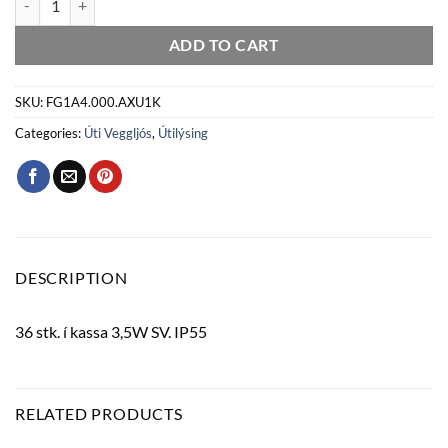
ADD TO CART
SKU:
FG1A4.000.AXU1K
Categories:
Úti Veggljós
,
Útilýsing
DESCRIPTION
36 stk. í kassa 3,5W SV. IP55
RELATED PRODUCTS