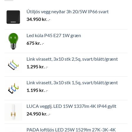
Útiljós vegg neyðar 3h 20/5W IP66 svart
34.950
kr.
.-
Led kúla P45 E27 1W græn
675
kr.
.-
Link vírasett, 3x10 stk 2,5q, svart/blátt/grænt
1.295
kr.
.-
Link vírasett, 3x10 stk 1,5q, svart/blátt/grænt
1.195
kr.
.-
LUCA vegglj. LED 15W 1337lm 4K IP44 gyllt
24.950
kr.
.-
PADA loftljós LED 25W 1529lm 27K-3K-4K