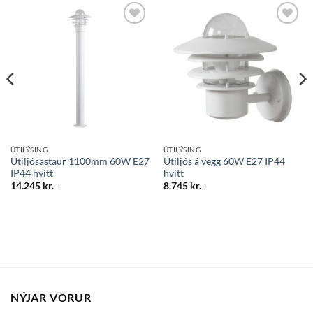
Bæta
Bæta
við á
við á
óskalista
óskalista
ÚTILÝSING
ÚTILÝSING
Útiljósastaur 1100mm 60W E27
Útiljós á vegg 60W E27 IP44
IP44 hvítt
hvítt
14.245
kr.
8.745
kr.
.-
.-
NÝJAR VÖRUR