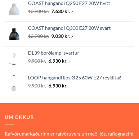
COAST hangandi Q250 E27 20W hvítt
10.900 kr..
7.630 kr..
Original
Current
10.900
kr.
7.630
kr.
.-
price
price
was:
is:
COAST hangandi Q300 E27 20W svart
10.900 kr..
7.630 kr..
Original
Current
12.900
kr.
9.030
kr.
.-
price
price
was:
is:
DL39 borðlampi svartur
12.900 kr..
9.030 kr..
Original
Current
9.900
kr.
6.930
kr.
.-
price
price
was:
is:
LOOP hangandi ljós Ø25 60W E27 reyklitað
9.900 kr..
6.930 kr..
Original
Current
9.900
kr.
6.930
kr.
.-
price
price
was:
is:
9.900 kr..
6.930 kr..
UM OKKUR
Rafvörumarkaðurinn er rafvöruverslun með ljós, raflagnaefni,