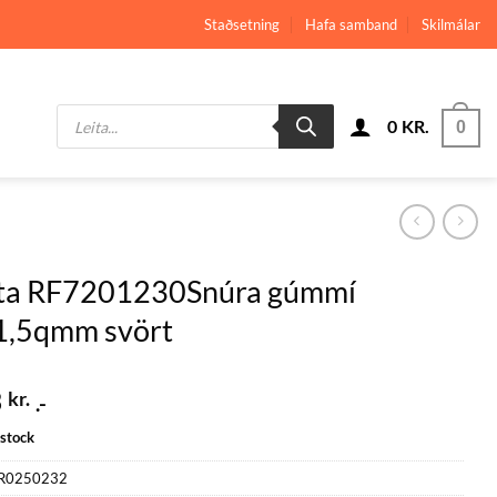
Staðsetning
Hafa samband
Skilmálar
Products
0
KR.
search
0
ta RF7201230Snúra gúmmí
1,5qmm svört
3
kr.
.-
 stock
R0250232