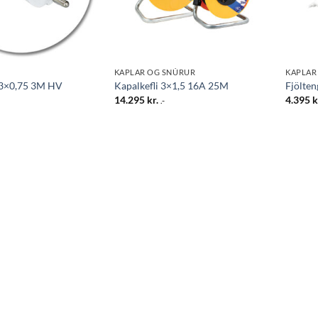
KAPLAR OG SNÚRUR
KAPLAR
 3×0,75 3M HV
Kapalkefli 3×1,5 16A 25M
Fjölten
14.295
kr.
4.395
k
.-