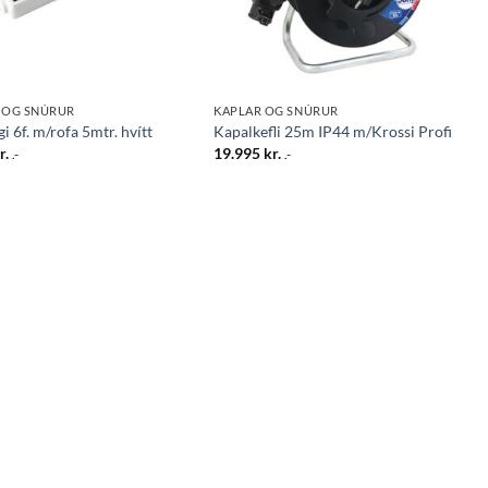
 OG SNÚRUR
KAPLAR OG SNÚRUR
gi 6f. m/rofa 5mtr. hvítt
Kapalkefli 25m IP44 m/Krossi Profi
r.
19.995
kr.
.-
.-