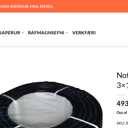
0.000 KRÓNUR EÐA MEIRA
SAPERUR
RAFMAGNSEFNI
VERKFÆRI
No
3×
Bæta við
á
óskalista
49
Out of
SKU:
J