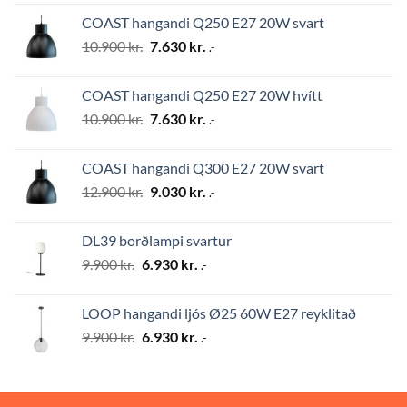
was:
is:
COAST hangandi Q250 E27 20W svart
12.900 kr..
9.030 kr..
Original
Current
10.900
kr.
7.630
kr.
.-
price
price
was:
is:
COAST hangandi Q250 E27 20W hvítt
10.900 kr..
7.630 kr..
Original
Current
10.900
kr.
7.630
kr.
.-
price
price
was:
is:
COAST hangandi Q300 E27 20W svart
10.900 kr..
7.630 kr..
Original
Current
12.900
kr.
9.030
kr.
.-
price
price
was:
is:
DL39 borðlampi svartur
12.900 kr..
9.030 kr..
Original
Current
9.900
kr.
6.930
kr.
.-
price
price
was:
is:
LOOP hangandi ljós Ø25 60W E27 reyklitað
9.900 kr..
6.930 kr..
Original
Current
9.900
kr.
6.930
kr.
.-
price
price
was:
is:
9.900 kr..
6.930 kr..