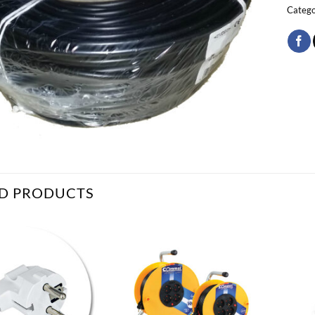
Catego
D PRODUCTS
Bæta
Bæta
við á
við á
óskalista
óskalista