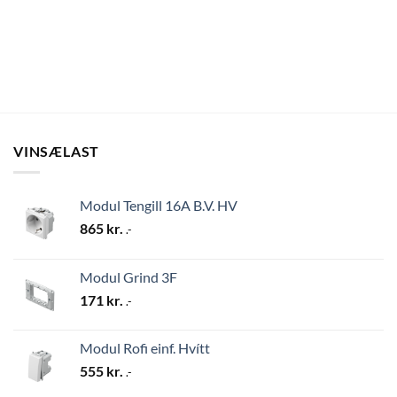
VINSÆLAST
Modul Tengill 16A B.V. HV
865
kr.
.-
Modul Grind 3F
171
kr.
.-
Modul Rofi einf. Hvítt
555
kr.
.-