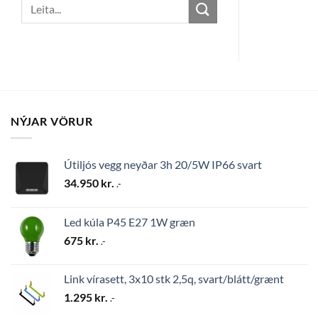
Search
for:
NÝJAR VÖRUR
Útiljós vegg neyðar 3h 20/5W IP66 svart
34.950
kr.
.-
Led kúla P45 E27 1W græn
675
kr.
.-
Link vírasett, 3x10 stk 2,5q, svart/blátt/grænt
1.295
kr.
.-