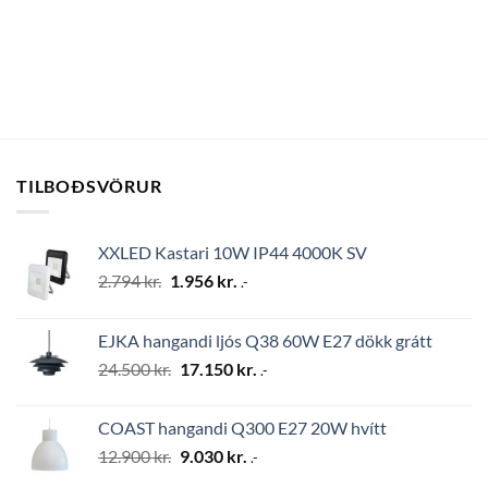
TILBOÐSVÖRUR
XXLED Kastari 10W IP44 4000K SV
Original
Current
2.794
kr.
1.956
kr.
.-
price
price
was:
is:
EJKA hangandi ljós Q38 60W E27 dökk grátt
2.794 kr..
1.956 kr..
Original
Current
24.500
kr.
17.150
kr.
.-
price
price
was:
is:
COAST hangandi Q300 E27 20W hvítt
24.500 kr..
17.150 kr..
Original
Current
12.900
kr.
9.030
kr.
.-
price
price