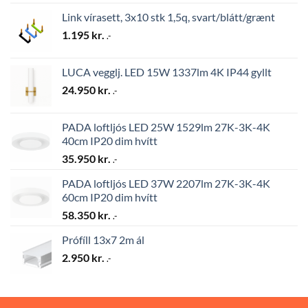
Link vírasett, 3x10 stk 1,5q, svart/blátt/grænt
1.195
kr.
.-
LUCA vegglj. LED 15W 1337lm 4K IP44 gyllt
24.950
kr.
.-
PADA loftljós LED 25W 1529lm 27K-3K-4K
40cm IP20 dim hvítt
35.950
kr.
.-
PADA loftljós LED 37W 2207lm 27K-3K-4K
60cm IP20 dim hvítt
58.350
kr.
.-
Prófíll 13x7 2m ál
2.950
kr.
.-