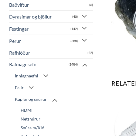
Baðviftur
(6)
Dyrasímar og bjöllur
(40)
Festingar
(142)
Perur
(388)
Rafhlöður
(22)
Rafmagnsefni
(1484)
Innlagnaefni
RELATE
Falir
Kaplar og snúrur
HDMI
Bæta
Bæta
við á
við á
Netsnúrur
óskalista
óskalista
Snúra m/Kló