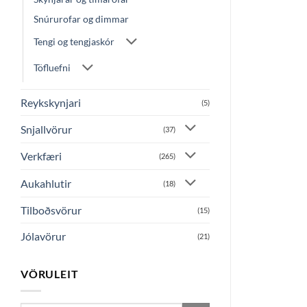
Snúrurofar og dimmar
Tengi og tengjaskór
Töfluefni
Reykskynjari
(5)
Snjallvörur
(37)
Verkfæri
(265)
Aukahlutir
(18)
Tilboðsvörur
(15)
Jólavörur
(21)
VÖRULEIT