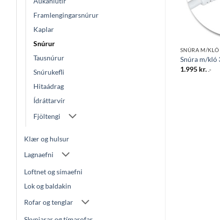
Aukahlutir
Framlengingarsnúrur
Kaplar
Snúrur
SNÚRA M/KLÓ
SNÚRA M/KLÓ
Tausnúrur
 1,4mtr. hvítt
Snúra m/kló 3M SV 2X0,75
Snúra m/kló
1.195
kr.
1.995
kr.
.-
.-
Snúrukefli
Hitaádrag
Ídráttarvír
Fjöltengi
Klær og hulsur
Lagnaefni
Loftnet og símaefni
Lok og baldakin
Rofar og tenglar
Skynjarar og tímarofar