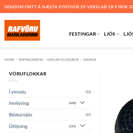
Skip
SENDUM FRÍTT Á NÆSTA PÓSTHÚS EF VERSLAÐ ER FYRIR 1
to
content
FESTINGAR
LJÓS
LJÓ
HOME
/
RAFMAGNSEFNI
/
KAPLAR OG SNÚRUR
/
SNÚRUR
VÖRUFLOKKAR
Í vinnslu
(12)
Innilýsing
(448)
Bílskúrsljós
(15)
Útilýsing
(241)