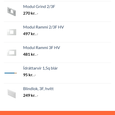
Modul Grind 2/3F
270
kr.
.-
Modul Rammi 2/3F HV
497
kr.
.-
Modul Rammi 3F HV
481
kr.
.-
Ídráttarvír 1,5q blár
95
kr.
.-
Blindlok, 3F, hvítt
249
kr.
.-