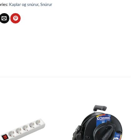
ries:
Kaplar og snúrur
,
Snúrur
Bæta
Bæta
við á
við á
óskalista
óskalista