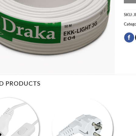
SKU:
J
Catego
D PRODUCTS
Bæta
Bæta
við á
við á
óskalista
óskalista