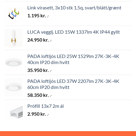
Link vírasett, 3x10 stk 1,5q, svart/blátt/grænt
1.195
kr.
.-
LUCA vegglj. LED 15W 1337lm 4K IP44 gyllt
24.950
kr.
.-
PADA loftljós LED 25W 1529lm 27K-3K-4K
40cm IP20 dim hvítt
35.950
kr.
.-
PADA loftljós LED 37W 2207lm 27K-3K-4K
60cm IP20 dim hvítt
58.350
kr.
.-
Prófíll 13x7 2m ál
2.950
kr.
.-