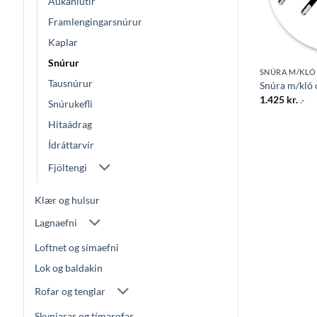
Aukahlutir
Framlengingarsnúrur
Kaplar
Snúrur
SNÚRA M/KLÓ
SNÚRA M/KLÓ
Tausnúrur
fa 3M HV 2X0,75
Snúra m/kló 3×1 2M HV
Snúra m/kló
1.495
kr.
1.425
kr.
.-
.-
Snúrukefli
Hitaádrag
Ídráttarvír
Fjöltengi
Klær og hulsur
Lagnaefni
Loftnet og símaefni
Lok og baldakin
Rofar og tenglar
Skynjarar og tímarofar