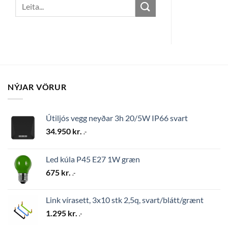
Search
for:
NÝJAR VÖRUR
Útiljós vegg neyðar 3h 20/5W IP66 svart
34.950
kr.
.-
Led kúla P45 E27 1W græn
675
kr.
.-
Link vírasett, 3x10 stk 2,5q, svart/blátt/grænt
1.295
kr.
.-