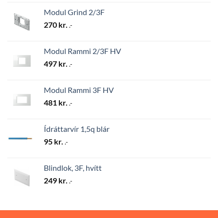
Modul Grind 2/3F
270
kr.
.-
Modul Rammi 2/3F HV
497
kr.
.-
Modul Rammi 3F HV
481
kr.
.-
Ídráttarvír 1,5q blár
95
kr.
.-
Blindlok, 3F, hvítt
249
kr.
.-