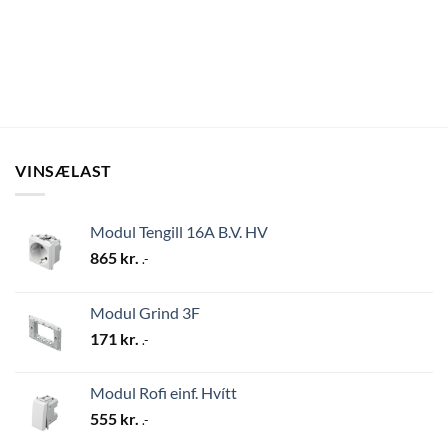
VINSÆLAST
Modul Tengill 16A B.V. HV
865
kr.
.-
Modul Grind 3F
171
kr.
.-
Modul Rofi einf. Hvítt
555
kr.
.-