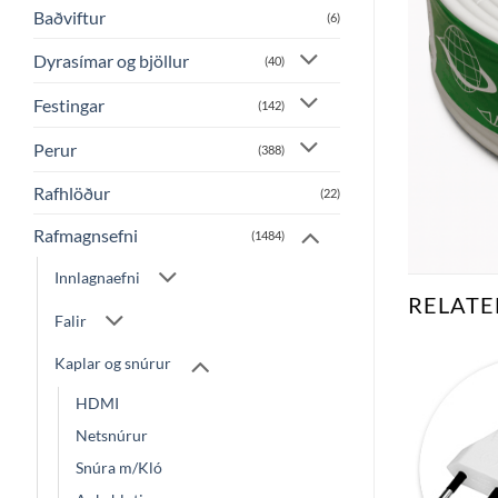
Baðviftur
(6)
Dyrasímar og bjöllur
(40)
Festingar
(142)
Perur
(388)
Rafhlöður
(22)
Rafmagnsefni
(1484)
Innlagnaefni
RELATE
Falir
Kaplar og snúrur
HDMI
Bæta
Bæta
við á
við á
Netsnúrur
óskalista
óskalista
Snúra m/Kló