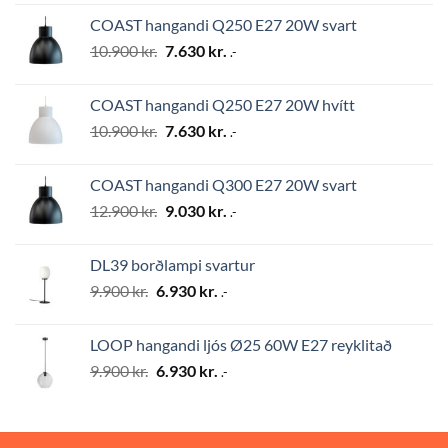
was:
is:
COAST hangandi Q250 E27 20W svart
12.900 kr..
9.030 kr..
Original
Current
10.900
kr.
7.630
kr.
.-
price
price
was:
is:
COAST hangandi Q250 E27 20W hvítt
10.900 kr..
7.630 kr..
Original
Current
10.900
kr.
7.630
kr.
.-
price
price
was:
is:
COAST hangandi Q300 E27 20W svart
10.900 kr..
7.630 kr..
Original
Current
12.900
kr.
9.030
kr.
.-
price
price
was:
is:
DL39 borðlampi svartur
12.900 kr..
9.030 kr..
Original
Current
9.900
kr.
6.930
kr.
.-
price
price
was:
is:
LOOP hangandi ljós Ø25 60W E27 reyklitað
9.900 kr..
6.930 kr..
Original
Current
9.900
kr.
6.930
kr.
.-
price
price
was:
is:
9.900 kr..
6.930 kr..