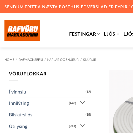
Skip
SENDUM FRÍTT Á NÆSTA PÓSTHÚS EF VERSLAÐ ER FYRIR 1
to
content
FESTINGAR
LJÓS
LJÓ
HOME
/
RAFMAGNSEFNI
/
KAPLAR OG SNÚRUR
/
SNÚRUR
VÖRUFLOKKAR
Í vinnslu
(12)
Innilýsing
(448)
Bílskúrsljós
(15)
Útilýsing
(241)