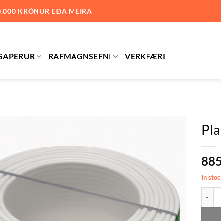
0.000 KRÓNUR EÐA MEIRA
SAPERUR
RAFMAGNSEFNI
VERKFÆRI
Pla
Bæta við
88
á
óskalista
In stoc
Plasts