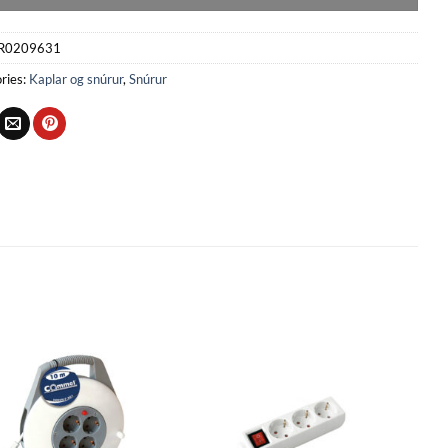
R0209631
ries:
Kaplar og snúrur
,
Snúrur
Bæta
Bæta
við á
við á
óskalista
óskalista