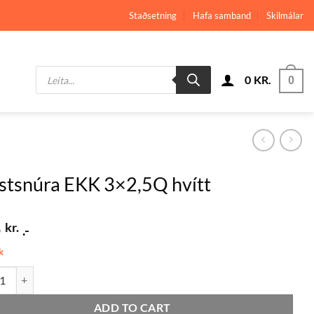
Staðsetning
Hafa samband
Skilmálar
Products
0
KR.
search
0
stsnúra EKK 3×2,5Q hvítt
5
kr.
.-
k
núra EKK 3x2,5Q hvítt quantity
ADD TO CART