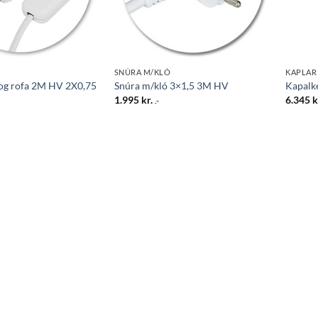
SNÚRA M/KLÓ
KAPLAR
 og rofa 2M HV 2X0,75
Snúra m/kló 3×1,5 3M HV
Kapalk
1.995
kr.
6.345
k
.-