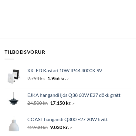
TILBOÐSVÖRUR
XXLED Kastari 10W IP44 4000K SV
Original
Current
2.794
kr.
1.956
kr.
.-
price
price
was:
is:
EJKA hangandi ljós Q38 60W E27 dökk grátt
2.794 kr..
1.956 kr..
Original
Current
24.500
kr.
17.150
kr.
.-
price
price
was:
is:
COAST hangandi Q300 E27 20W hvítt
24.500 kr..
17.150 kr..
Original
Current
12.900
kr.
9.030
kr.
.-
price
price