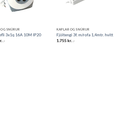
 OG SNÚRUR
KAPLAR OG SNÚRUR
efli 3x1q 16A 10M IP20
Fjöltengi 3f. m/rofa 1,4mtr. hvítt
r.
1.755
kr.
.-
.-