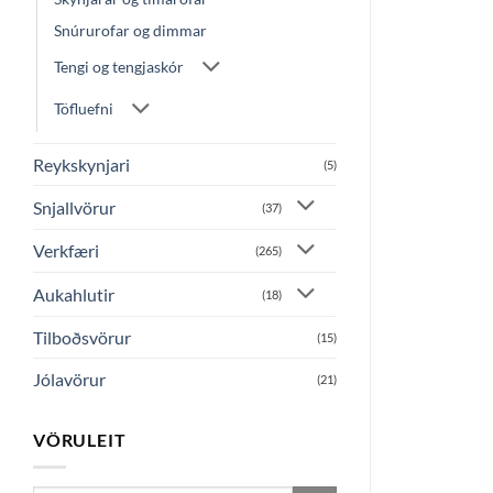
Snúrurofar og dimmar
Tengi og tengjaskór
Töfluefni
Reykskynjari
(5)
Snjallvörur
(37)
Verkfæri
(265)
Aukahlutir
(18)
Tilboðsvörur
(15)
Jólavörur
(21)
VÖRULEIT