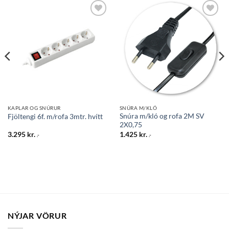
Bæta
Bæta
við á
við á
óskalista
óskalista
KAPLAR OG SNÚRUR
SNÚRA M/KLÓ
Snúra m/kló og rofa 2M SV
Fjöltengi 6f. m/rofa 3mtr. hvítt
2X0,75
3.295
kr.
1.425
kr.
.-
.-
NÝJAR VÖRUR