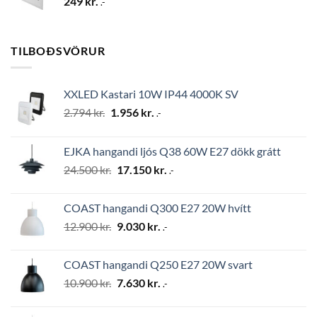
249
kr.
.-
TILBOÐSVÖRUR
XXLED Kastari 10W IP44 4000K SV
Original
Current
2.794
kr.
1.956
kr.
.-
price
price
was:
is:
EJKA hangandi ljós Q38 60W E27 dökk grátt
2.794 kr..
1.956 kr..
Original
Current
24.500
kr.
17.150
kr.
.-
price
price
was:
is:
COAST hangandi Q300 E27 20W hvítt
24.500 kr..
17.150 kr..
Original
Current
12.900
kr.
9.030
kr.
.-
price
price
was:
is:
COAST hangandi Q250 E27 20W svart
12.900 kr..
9.030 kr..
Original
Current
10.900
kr.
7.630
kr.
.-
price
price
was:
is: