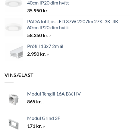
40cm IP20 dim hvítt
35.950
kr.
.-
PADA loftljós LED 37W 2207lm 27K-3K-4K
60cm IP20 dim hvítt
58.350
kr.
.-
Prófíll 13x7 2m ál
2.950
kr.
.-
VINSÆLAST
Modul Tengill 16A B.V. HV
865
kr.
.-
Modul Grind 3F
171
kr.
.-