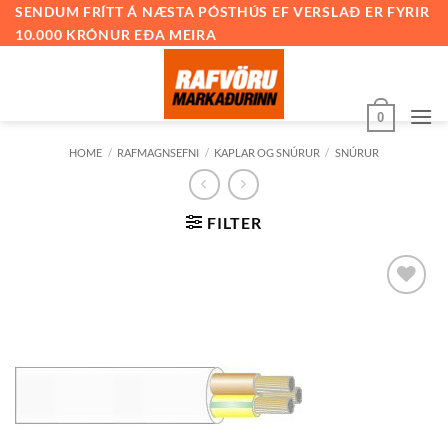
Skip
SENDUM FRÍTT Á NÆSTA PÓSTHÚS EF VERSLAÐ ER FYRIR
10.000 KRÓNUR EÐA MEIRA
to
content
0
HOME
/
RAFMAGNSEFNI
/
KAPLAR OG SNÚRUR
/
SNÚRUR
FILTER
Bæta við
á
óskalista