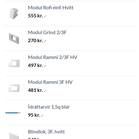
Modul Rofi einf. Hvítt
555
kr.
.-
Modul Grind 2/3F
270
kr.
.-
Modul Rammi 2/3F HV
497
kr.
.-
Modul Rammi 3F HV
481
kr.
.-
Ídráttarvír 1,5q blár
95
kr.
.-
Blindlok, 3F, hvítt