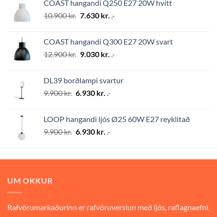
COAST hangandi Q250 E27 20W hvítt
10.900 kr..
7.630 kr..
Original
Current
10.900
kr.
7.630
kr.
.-
price
price
was:
is:
COAST hangandi Q300 E27 20W svart
10.900 kr..
7.630 kr..
Original
Current
12.900
kr.
9.030
kr.
.-
price
price
was:
is:
DL39 borðlampi svartur
12.900 kr..
9.030 kr..
Original
Current
9.900
kr.
6.930
kr.
.-
price
price
was:
is:
LOOP hangandi ljós Ø25 60W E27 reyklitað
9.900 kr..
6.930 kr..
Original
Current
9.900
kr.
6.930
kr.
.-
price
price
was:
is:
9.900 kr..
6.930 kr..
UM OKKUR
Rafvörumarkaðurinn er rafvöruverslun með ljós, raflagnaefni,