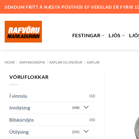
Skip
SENDUM FRÍTT Á NÆSTA PÓSTHÚS EF VERSLAÐ ER FYRIR 1
to
content
FESTINGAR
LJÓS
LJÓ
HOME
/
RAFMAGNSEFNI
/
KAPLAR OG SNÚRUR
/
KAPLAR
VÖRUFLOKKAR
Í vinnslu
(12)
Innilýsing
(448)
Bílskúrsljós
(15)
Útilýsing
(241)