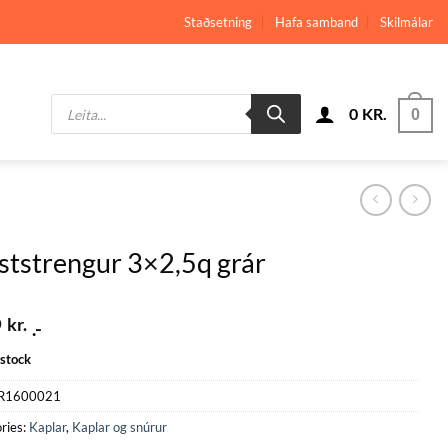
Staðsetning
Hafa samband
Skilmálar
Products
0
KR.
search
0
ststrengur 3×2,5q grár
9
kr.
.-
 stock
R1600021
ries:
Kaplar
,
Kaplar og snúrur