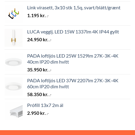
Link vírasett, 3x10 stk 1,5q, svart/blátt/grænt
1.195
kr.
.-
LUCA vegglj. LED 15W 1337lm 4K IP44 gyllt
24.950
kr.
.-
PADA loftljós LED 25W 1529lm 27K-3K-4K
40cm IP20 dim hvítt
35.950
kr.
.-
PADA loftljós LED 37W 2207lm 27K-3K-4K
60cm IP20 dim hvítt
58.350
kr.
.-
Prófíll 13x7 2m ál
2.950
kr.
.-