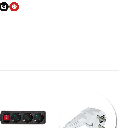
Bæta
Bæta
við á
við á
óskalista
óskalista