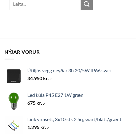
Search
for:
NÝJAR VÖRUR
Útiljós vegg neyðar 3h 20/5W IP66 svart
34.950
kr.
.-
Led kúla P45 E27 1W græn
675
kr.
.-
Link vírasett, 3x10 stk 2,5q, svart/blátt/grænt
1.295
kr.
.-