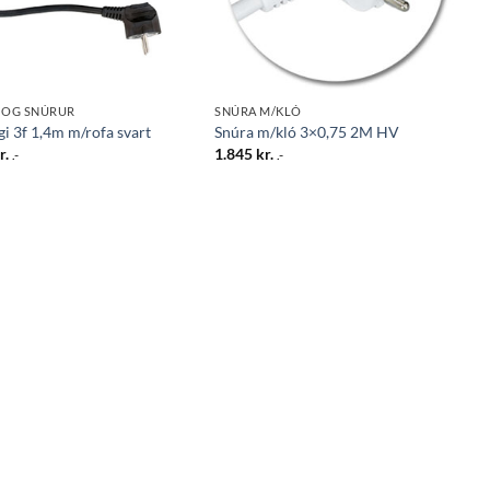
 OG SNÚRUR
SNÚRA M/KLÓ
gi 3f 1,4m m/rofa svart
Snúra m/kló 3×0,75 2M HV
r.
1.845
kr.
.-
.-