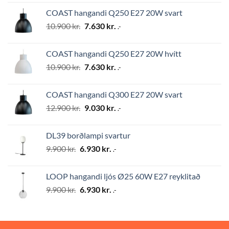
was:
is:
COAST hangandi Q250 E27 20W svart
12.900 kr..
9.030 kr..
Original
Current
10.900
kr.
7.630
kr.
.-
price
price
was:
is:
COAST hangandi Q250 E27 20W hvítt
10.900 kr..
7.630 kr..
Original
Current
10.900
kr.
7.630
kr.
.-
price
price
was:
is:
COAST hangandi Q300 E27 20W svart
10.900 kr..
7.630 kr..
Original
Current
12.900
kr.
9.030
kr.
.-
price
price
was:
is:
DL39 borðlampi svartur
12.900 kr..
9.030 kr..
Original
Current
9.900
kr.
6.930
kr.
.-
price
price
was:
is:
LOOP hangandi ljós Ø25 60W E27 reyklitað
9.900 kr..
6.930 kr..
Original
Current
9.900
kr.
6.930
kr.
.-
price
price
was:
is:
9.900 kr..
6.930 kr..