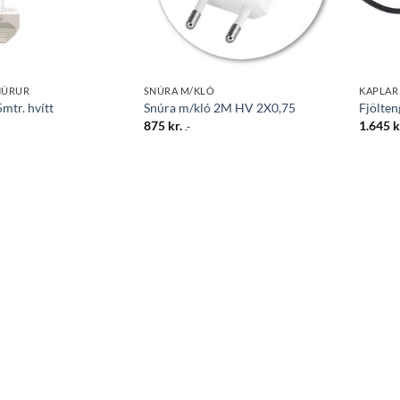
NÚRUR
SNÚRA M/KLÓ
KAPLAR
5mtr. hvítt
Snúra m/kló 2M HV 2X0,75
Fjölten
875
kr.
1.645
k
.-