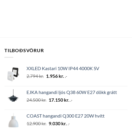
TILBOÐSVÖRUR
XXLED Kastari 10W IP44 4000K SV
Original
Current
2.794
kr.
1.956
kr.
.-
price
price
was:
is:
EJKA hangandi ljós Q38 60W E27 dökk grátt
2.794 kr..
1.956 kr..
Original
Current
24.500
kr.
17.150
kr.
.-
price
price
was:
is:
COAST hangandi Q300 E27 20W hvítt
24.500 kr..
17.150 kr..
Original
Current
12.900
kr.
9.030
kr.
.-
price
price