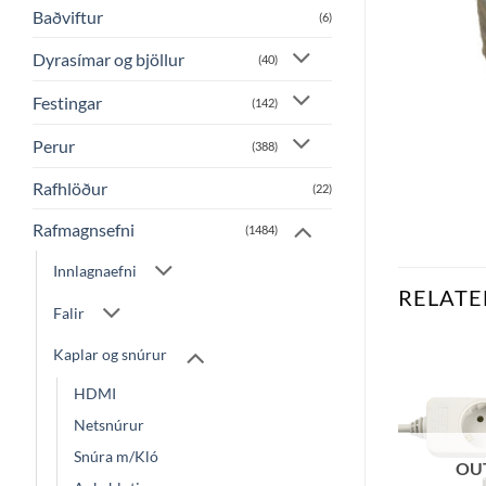
Baðviftur
(6)
Dyrasímar og bjöllur
(40)
Festingar
(142)
Perur
(388)
Rafhlöður
(22)
Rafmagnsefni
(1484)
Innlagnaefni
RELATE
Falir
Kaplar og snúrur
HDMI
Bæta
Bæta
við á
við á
Netsnúrur
óskalista
óskalista
Snúra m/Kló
OU