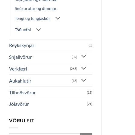
Snúrurofar og dimmar
Tengi og tengjaskór
Töfluefni
Reykskynjari
(5)
Snjallvörur
(37)
Verkfæri
(265)
Aukahlutir
(18)
Tilboðsvörur
(15)
Jólavörur
(21)
VÖRULEIT