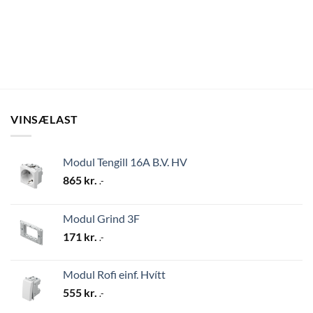
VINSÆLAST
Modul Tengill 16A B.V. HV
865
kr.
.-
Modul Grind 3F
171
kr.
.-
Modul Rofi einf. Hvítt
555
kr.
.-