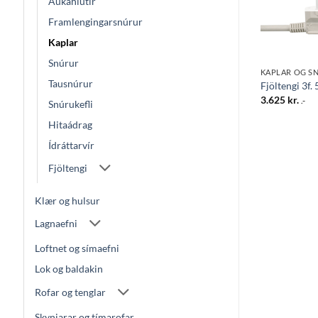
Aukahlutir
Framlengingarsnúrur
Kaplar
Snúrur
SNÚRA M/KLÓ
KAPLAR OG S
Tausnúrur
5 3M HV
Snúra m/kló 3×1 2M HV
Fjöltengi 3f. 
1.495
kr.
3.625
kr.
.-
.-
Snúrukefli
Hitaádrag
Ídráttarvír
Fjöltengi
Klær og hulsur
Lagnaefni
Loftnet og símaefni
Lok og baldakin
Rofar og tenglar
Skynjarar og tímarofar