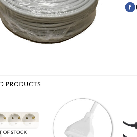
D PRODUCTS
Bæta
Bæta
við á
við á
óskalista
óskalista
T OF STOCK