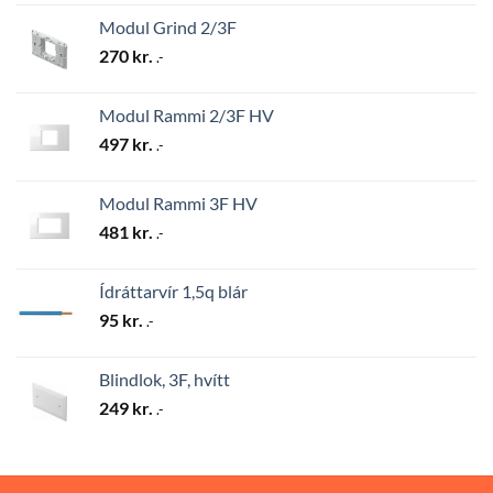
Modul Grind 2/3F
270
kr.
.-
Modul Rammi 2/3F HV
497
kr.
.-
Modul Rammi 3F HV
481
kr.
.-
Ídráttarvír 1,5q blár
95
kr.
.-
Blindlok, 3F, hvítt
249
kr.
.-