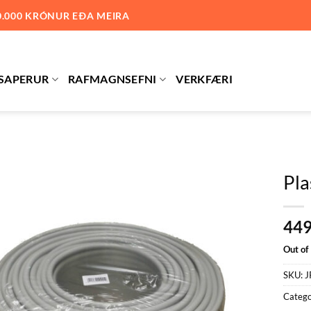
0.000 KRÓNUR EÐA MEIRA
SAPERUR
RAFMAGNSEFNI
VERKFÆRI
Pla
Bæta við
44
á
óskalista
Out of
SKU:
J
Catego