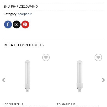
SKU:
PH-PLCE10W-840
Category:
Sparperur
RELATED PRODUCTS
Bæta
Bæta
við á
við á
óskalista
óskalista
LED SPARPERUR
LED SPARPERUR