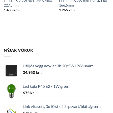
LED PL-S 7,2W 840 G23 670lm
LED PL-S 5,7W 830 G23 460lm
227,5mm
166,5mm
1.485
kr.
1.265
kr.
.-
.-
NÝJAR VÖRUR
Útiljós vegg neyðar 3h 20/5W IP66 svart
34.950
kr.
.-
Led kúla P45 E27 1W græn
675
kr.
.-
Link vírasett, 3x10 stk 2,5q, svart/blátt/grænt
1.295
kr.