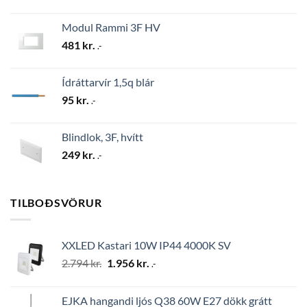
Modul Rammi 3F HV
481
kr.
.-
Ídráttarvír 1,5q blár
95
kr.
.-
Blindlok, 3F, hvítt
249
kr.
.-
TILBOÐSVÖRUR
XXLED Kastari 10W IP44 4000K SV
Original
Current
2.794
kr.
1.956
kr.
.-
price
price
was:
is:
EJKA hangandi ljós Q38 60W E27 dökk grátt
2.794 kr..
1.956 kr..