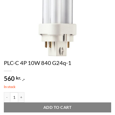
PLC-C 4P 10W 840 G24q-1
560
kr.
.-
In stock
PLC-C 4P 10W 840 G24q-1 quantity
ADD TO CART