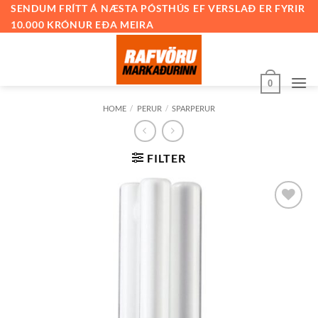
Skip
SENDUM FRÍTT Á NÆSTA PÓSTHÚS EF VERSLAÐ ER FYRIR
10.000 KRÓNUR EÐA MEIRA
to
content
0
HOME
/
PERUR
/
SPARPERUR
FILTER
Bæta við
á
óskalista