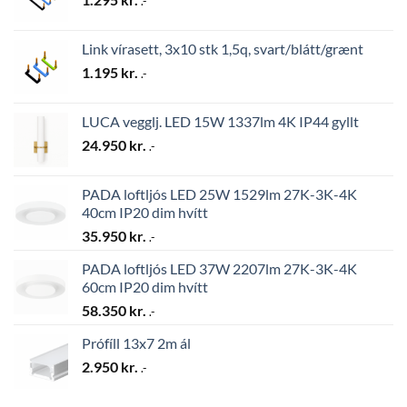
.-
Link vírasett, 3x10 stk 1,5q, svart/blátt/grænt
1.195
kr.
.-
LUCA vegglj. LED 15W 1337lm 4K IP44 gyllt
24.950
kr.
.-
PADA loftljós LED 25W 1529lm 27K-3K-4K
40cm IP20 dim hvítt
35.950
kr.
.-
PADA loftljós LED 37W 2207lm 27K-3K-4K
60cm IP20 dim hvítt
58.350
kr.
.-
Prófíll 13x7 2m ál
2.950
kr.
.-