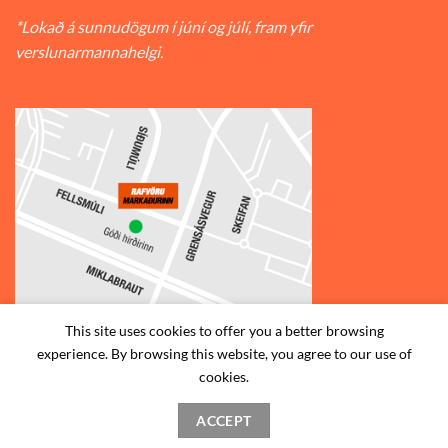
*Lokað á sunnudögum í júní og júlí, fram yfir
verslunarmannahelgi.
This site uses cookies to offer you a better browsing
experience. By browsing this website, you agree to our use of
© 2026
Rafvörumarkaðurinn v/Fellsmúla
| Síðumúla 34, 108
cookies.
Reykjavík | S: 585-2888 |
ACCEPT
STAÐSETNING
HAFA SAMBAND
SKILMÁLAR