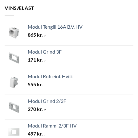
VINSÆLAST
Modul Tengill 16A B.V. HV
865
kr.
.-
Modul Grind 3F
171
kr.
.-
Modul Rofi einf. Hvítt
555
kr.
.-
Modul Grind 2/3F
270
kr.
.-
Modul Rammi 2/3F HV
497
kr.
.-