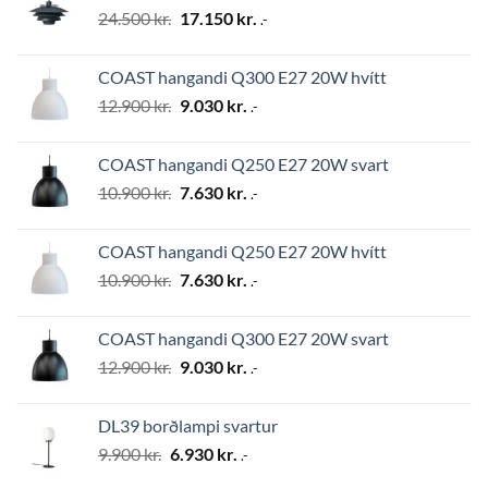
Original
Current
24.500
kr.
17.150
kr.
.-
price
price
was:
is:
COAST hangandi Q300 E27 20W hvítt
24.500 kr..
17.150 kr..
Original
Current
12.900
kr.
9.030
kr.
.-
price
price
was:
is:
COAST hangandi Q250 E27 20W svart
12.900 kr..
9.030 kr..
Original
Current
10.900
kr.
7.630
kr.
.-
price
price
was:
is:
COAST hangandi Q250 E27 20W hvítt
10.900 kr..
7.630 kr..
Original
Current
10.900
kr.
7.630
kr.
.-
price
price
was:
is:
COAST hangandi Q300 E27 20W svart
10.900 kr..
7.630 kr..
Original
Current
12.900
kr.
9.030
kr.
.-
price
price
was:
is:
DL39 borðlampi svartur
12.900 kr..
9.030 kr..
Original
Current
9.900
kr.
6.930
kr.
.-
price
price