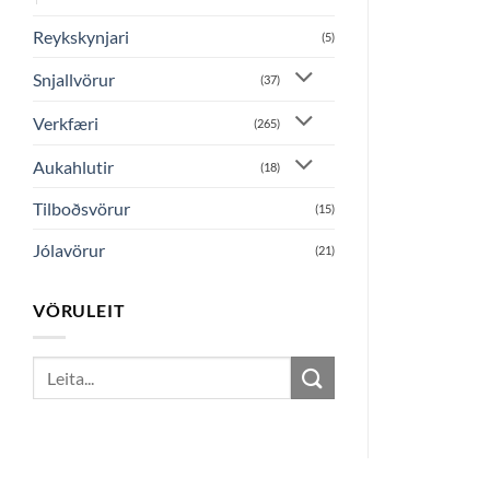
Reykskynjari
(5)
Snjallvörur
(37)
Verkfæri
(265)
Aukahlutir
(18)
Tilboðsvörur
(15)
Jólavörur
(21)
VÖRULEIT
Search
for: