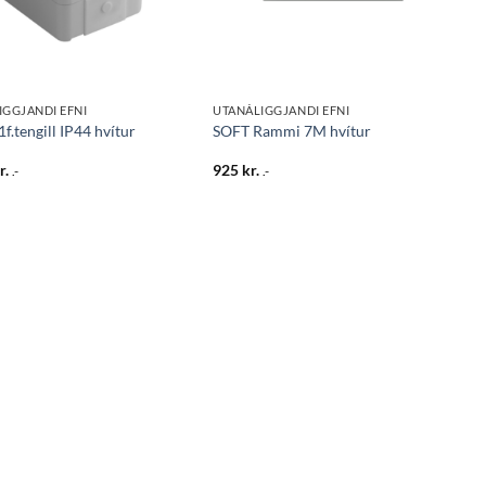
IGGJANDI EFNI
UTANÁLIGGJANDI EFNI
1f.tengill IP44 hvítur
SOFT Rammi 7M hvítur
r.
925
kr.
.-
.-