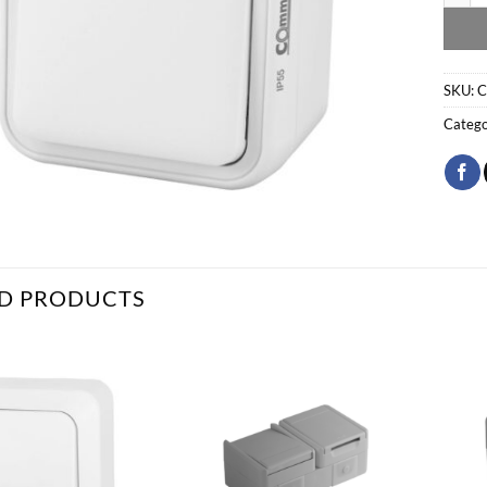
SKU:
C
Catego
D PRODUCTS
Bæta
Bæta
við á
við á
óskalista
óskalista