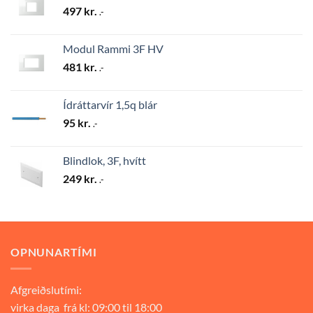
497
kr.
.-
Modul Rammi 3F HV
481
kr.
.-
Ídráttarvír 1,5q blár
95
kr.
.-
Blindlok, 3F, hvítt
249
kr.
.-
OPNUNARTÍMI
Afgreiðslutími:
virka daga frá kl: 09:00 til 18:00