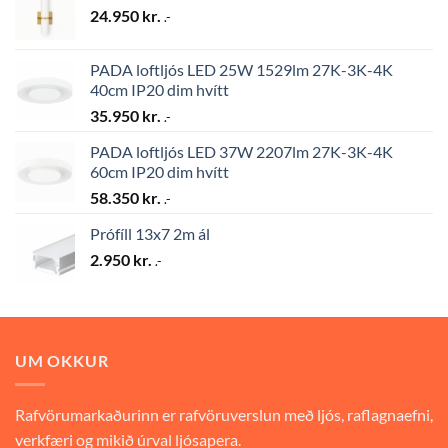
24.950
kr.
.-
PADA loftljós LED 25W 1529lm 27K-3K-4K
40cm IP20 dim hvítt
35.950
kr.
.-
PADA loftljós LED 37W 2207lm 27K-3K-4K
60cm IP20 dim hvítt
58.350
kr.
.-
Prófíll 13x7 2m ál
2.950
kr.
.-
UM OKKUR
Rafvörumarkaðurinn er rafvöruverslun með ljós, raflagnaefni,
verkfæri og mikið úrval ljósapera.