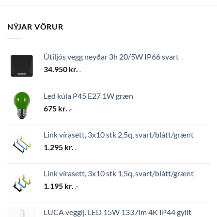
NÝJAR VÖRUR
Útiljós vegg neyðar 3h 20/5W IP66 svart
34.950
kr.
.-
Led kúla P45 E27 1W græn
675
kr.
.-
Link vírasett, 3x10 stk 2,5q, svart/blátt/grænt
1.295
kr.
.-
Link vírasett, 3x10 stk 1,5q, svart/blátt/grænt
1.195
kr.
.-
LUCA vegglj. LED 15W 1337lm 4K IP44 gyllt