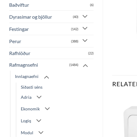
Baðviftur
(6)
Dyrasímar og bjöllur
(40)
Festingar
(142)
Perur
(388)
Rafhlöður
(22)
Rafmagnsefni
(1484)
Innlagnaefni
RELATE
Síðasti séns
Adria
Ekonomik
Bæta
Bæta
við á
við á
Logiq
óskalista
óskalista
Modul