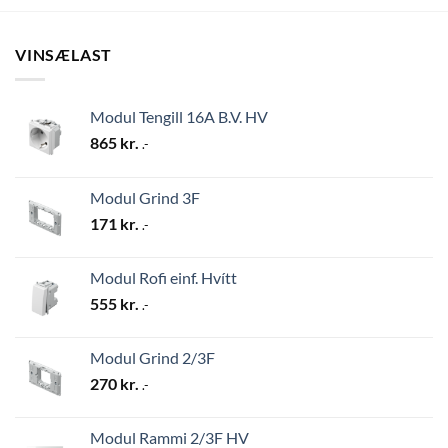
VINSÆLAST
Modul Tengill 16A B.V. HV
865
kr.
.-
Modul Grind 3F
171
kr.
.-
Modul Rofi einf. Hvítt
555
kr.
.-
Modul Grind 2/3F
270
kr.
.-
Modul Rammi 2/3F HV