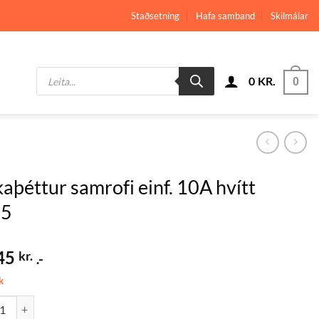
Staðsetning
Hafa samband
Skilmálar
Products
0
KR.
search
0
aþéttur samrofi einf. 10A hvítt
55
45
kr.
.-
k
ttur samrofi einf. 10A hvítt IP55 quantity