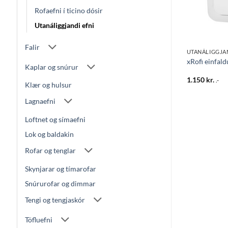
Rofaefni í ticino dósir
Utanáliggjandi efni
Falir
UTANÁLIGGJANDI EFNI
UTANÁLIGGJAN
nál. hvítt
Utanál.einf.rofi IP44 grár
xRofi einfald
Kaplar og snúrur
1.315
kr.
1.150
kr.
.-
.-
Klær og hulsur
Lagnaefni
Loftnet og símaefni
Lok og baldakin
Rofar og tenglar
Skynjarar og tímarofar
Snúrurofar og dimmar
Tengi og tengjaskór
Töfluefni