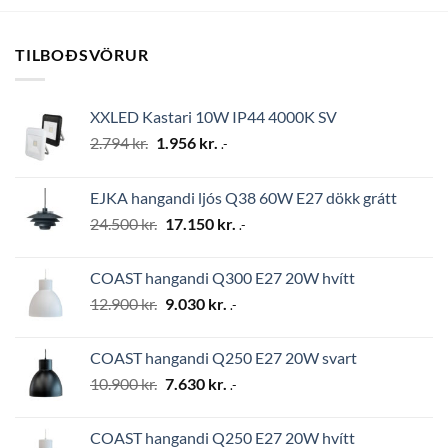
TILBOÐSVÖRUR
XXLED Kastari 10W IP44 4000K SV
Original
Current
2.794
kr.
1.956
kr.
.-
price
price
was:
is:
EJKA hangandi ljós Q38 60W E27 dökk grátt
2.794 kr..
1.956 kr..
Original
Current
24.500
kr.
17.150
kr.
.-
price
price
was:
is:
COAST hangandi Q300 E27 20W hvítt
24.500 kr..
17.150 kr..
Original
Current
12.900
kr.
9.030
kr.
.-
price
price
was:
is:
COAST hangandi Q250 E27 20W svart
12.900 kr..
9.030 kr..
Original
Current
10.900
kr.
7.630
kr.
.-
price
price
was:
is:
COAST hangandi Q250 E27 20W hvítt
10.900 kr..
7.630 kr..