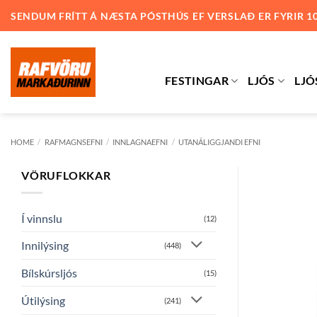
Skip
SENDUM FRÍTT Á NÆSTA PÓSTHÚS EF VERSLAÐ ER FYRIR 1
to
content
FESTINGAR
LJÓS
LJÓ
HOME
/
RAFMAGNSEFNI
/
INNLAGNAEFNI
/
UTANÁLIGGJANDI EFNI
VÖRUFLOKKAR
Í vinnslu
(12)
Innilýsing
(448)
Bílskúrsljós
(15)
Útilýsing
(241)