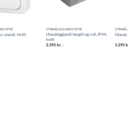
DI EFNI
UTANÁLIGGJANDI EFNI
UTANÁL
Utanáliggjandi tengill og rofi, IP44,
ur utanál. Hvítt
Utanál.
hvítt
2.395
kr.
1.295
k
.-