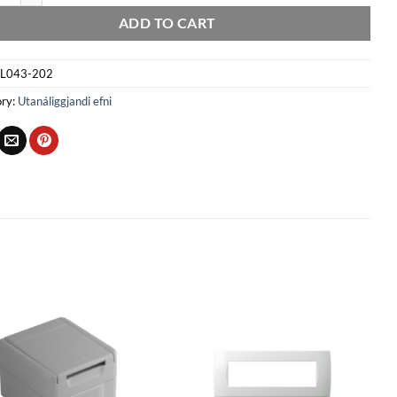
ADD TO CART
L043-202
ry:
Utanáliggjandi efni
Bæta
Bæta
við á
við á
óskalista
óskalista