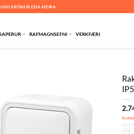
0.000 KRÓNUR EÐA MEIRA
SAPERUR
RAFMAGNSEFNI
VERKFÆRI
Rak
IP
Bæta við
á
óskalista
2.7
In stoc
Rakaþé