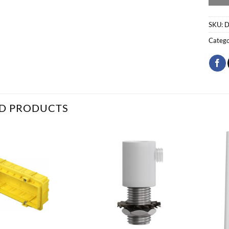
SKU:
D
Catego
D PRODUCTS
Bæta
Bæta
við á
við á
óskalista
óskalista