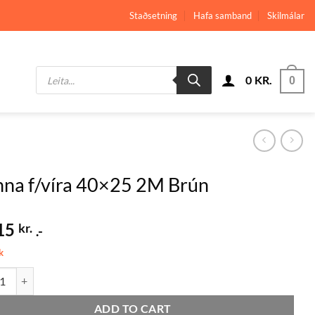
Staðsetning
Hafa samband
Skilmálar
Products
0
KR.
search
0
na f/víra 40×25 2M Brún
15
kr.
.-
k
f/víra 40x25 2M Brún quantity
ADD TO CART