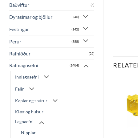
Baðviftur
(6)
Dyrasímar og bjöllur
(40)
Festingar
(142)
Perur
(388)
Rafhlöður
(22)
RELATE
Rafmagnsefni
(1484)
Innlagnaefni
Falir
Bæta
Bæta
við á
við á
Kaplar og snúrur
óskalista
óskalista
Klær og hulsur
Lagnaefni
Nipplar