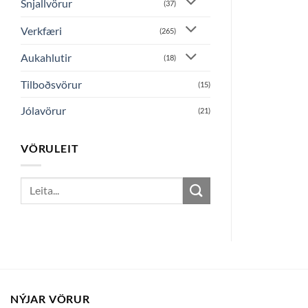
Snjallvörur
(37)
Verkfæri
(265)
Aukahlutir
(18)
Tilboðsvörur
(15)
Jólavörur
(21)
VÖRULEIT
Search
for:
NÝJAR VÖRUR