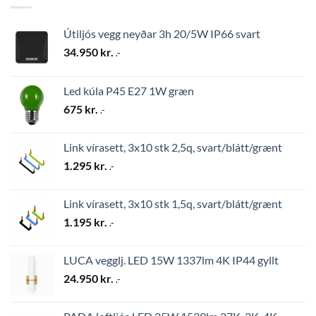
Útiljós vegg neyðar 3h 20/5W IP66 svart
34.950
kr.
.-
Led kúla P45 E27 1W græn
675
kr.
.-
Link vírasett, 3x10 stk 2,5q, svart/blátt/grænt
1.295
kr.
.-
Link vírasett, 3x10 stk 1,5q, svart/blátt/grænt
1.195
kr.
.-
LUCA vegglj. LED 15W 1337lm 4K IP44 gyllt
24.950
kr.
.-