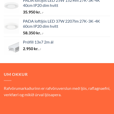
PADA loftljós LED 25W 1529lm 27K-3K-4K
40cm IP20 dim hvítt
35.950
kr.
.-
PADA loftljós LED 37W 2207lm 27K-3K-4K
60cm IP20 dim hvítt
58.350
kr.
.-
Prófíll 13x7 2m ál
2.950
kr.
.-
UM OKKUR
Rafvörumarkaðurinn er rafvöruverslun með ljós, raflagnaefni,
verkfæri og mikið úrval ljósapera.