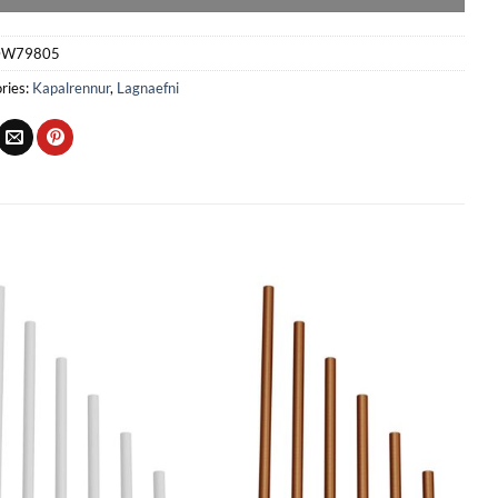
W79805
ries:
Kapalrennur
,
Lagnaefni
Bæta
Bæta
við á
við á
óskalista
óskalista