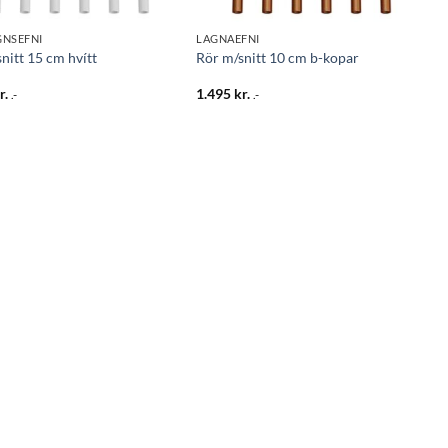
NSEFNI
LAGNAEFNI
nitt 15 cm hvítt
Rör m/snitt 10 cm b-kopar
r.
1.495
kr.
.-
.-