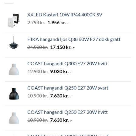
XXLED Kastari 10W IP44 4000K SV
Original
Current
2.794
kr.
1.956
kr.
.-
price
price
was:
is:
EJKA hangandi ljós Q38 60W E27 dökk grátt
2.794 kr..
1.956 kr..
Original
Current
24.500
kr.
17.150
kr.
.-
price
price
was:
is:
COAST hangandi Q300 E27 20W hvítt
24.500 kr..
17.150 kr..
Original
Current
12.900
kr.
9.030
kr.
.-
price
price
was:
is:
COAST hangandi Q250 E27 20W svart
12.900 kr..
9.030 kr..
Original
Current
10.900
kr.
7.630
kr.
.-
price
price
was:
is:
COAST hangandi Q250 E27 20W hvítt
10.900 kr..
7.630 kr..
Original
Current
10.900
kr.
7.630
kr.
.-
price
price
was:
is: