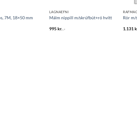
LAGNAEFNI
RAFMAG
ós, 7M, 18×50 mm
Málm nippill m/skrúfbút+ró hvítt
Rör m/s
995
kr.
1.131
k
.-