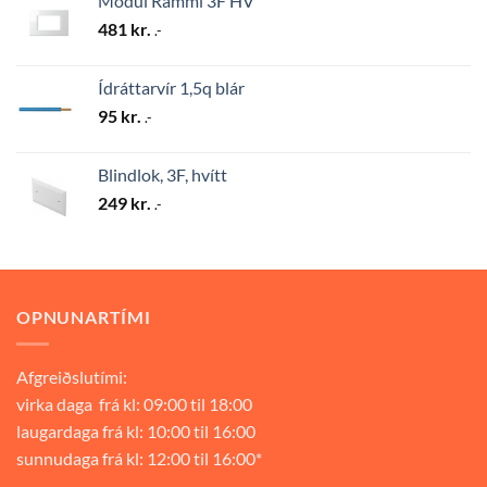
Modul Rammi 3F HV
481
kr.
.-
Ídráttarvír 1,5q blár
95
kr.
.-
Blindlok, 3F, hvítt
249
kr.
.-
OPNUNARTÍMI
Afgreiðslutími:
virka daga frá kl: 09:00 til 18:00
laugardaga frá kl: 10:00 til 16:00
sunnudaga frá kl: 12:00 til 16:00*