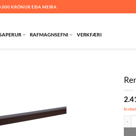
0.000 KRÓNUR EÐA MEIRA
SAPERUR
RAFMAGNSEFNI
VERKFÆRI
Ren
Bæta við
2.4
á
óskalista
In stoc
Renna 