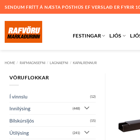
Skip
SENDUM FRÍTT Á NÆSTA PÓSTHÚS EF VERSLAÐ ER FYRIR 1
to
content
FESTINGAR
LJÓS
LJÓ
HOME
/
RAFMAGNSEFNI
/
LAGNAEFNI
/
KAPALRENNUR
VÖRUFLOKKAR
Í vinnslu
(12)
Innilýsing
(448)
Bílskúrsljós
(15)
Útilýsing
(241)