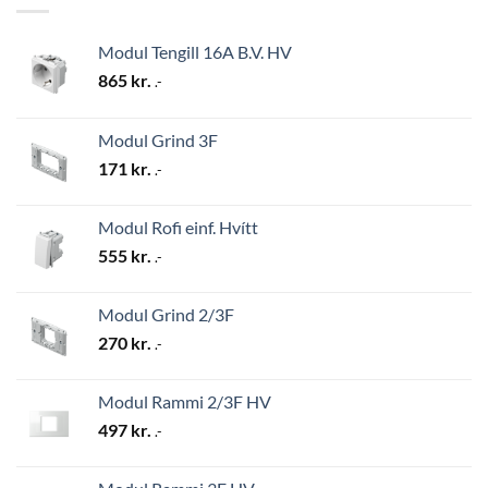
Modul Tengill 16A B.V. HV
865
kr.
.-
Modul Grind 3F
171
kr.
.-
Modul Rofi einf. Hvítt
555
kr.
.-
Modul Grind 2/3F
270
kr.
.-
Modul Rammi 2/3F HV
497
kr.
.-