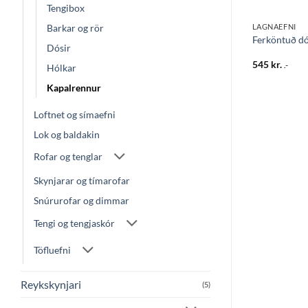
Tengibox
Barkar og rör
LAGNAEFNI
LAGNAEFNI
Málm nippill m/skrúfbút+ró b-
ítt
Ferköntuð d
Dósir
kopar
995
kr.
545
kr.
.-
.-
Hólkar
Kapalrennur
Loftnet og símaefni
Lok og baldakin
Rofar og tenglar
Skynjarar og tímarofar
Snúrurofar og dimmar
Tengi og tengjaskór
Töfluefni
Reykskynjari
(5)