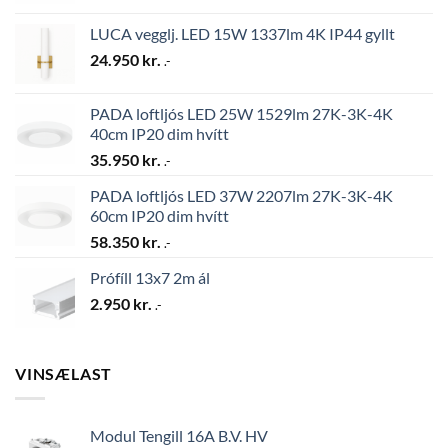
LUCA vegglj. LED 15W 1337lm 4K IP44 gyllt
24.950
kr.
.-
PADA loftljós LED 25W 1529lm 27K-3K-4K
40cm IP20 dim hvítt
35.950
kr.
.-
PADA loftljós LED 37W 2207lm 27K-3K-4K
60cm IP20 dim hvítt
58.350
kr.
.-
Prófíll 13x7 2m ál
2.950
kr.
.-
VINSÆLAST
Modul Tengill 16A B.V. HV