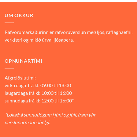
9.900 kr..
6.930 kr..
UM OKKUR
Rafvörumarkaðurinn er rafvöruverslun með ljós, raflagnaefni,
verkfæri og mikið úrval ljósapera.
OPNUNARTÍMI
Afgreiðslutími:
virka daga frá kl: 09:00 til 18:00
laugardaga frá kl: 10:00 til 16:00
sunnudaga frá kl: 12:00 til 16:00*
*Lokað á sunnudögum í júní og júlí, fram yfir
verslunarmannahelgi.