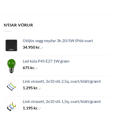
NÝJAR VÖRUR
Útiljós vegg neyðar 3h 20/5W IP66 svart
34.950
kr.
.-
Led kúla P45 E27 1W græn
675
kr.
.-
Link vírasett, 3x10 stk 2,5q, svart/blátt/grænt
1.295
kr.
.-
Link vírasett, 3x10 stk 1,5q, svart/blátt/grænt
1.195
kr.
.-