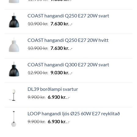
price
price
was:
is:
COAST hangandi Q250 E27 20W svart
12.900 kr..
9.030 kr..
Original
Current
10.900
kr.
7.630
kr.
.-
price
price
was:
is:
COAST hangandi Q250 E27 20W hvítt
10.900 kr..
7.630 kr..
Original
Current
10.900
kr.
7.630
kr.
.-
price
price
was:
is:
COAST hangandi Q300 E27 20W svart
10.900 kr..
7.630 kr..
Original
Current
12.900
kr.
9.030
kr.
.-
price
price
was:
is:
DL39 borðlampi svartur
12.900 kr..
9.030 kr..
Original
Current
9.900
kr.
6.930
kr.
.-
price
price
was:
is:
LOOP hangandi ljós Ø25 60W E27 reyklitað
9.900 kr..
6.930 kr..
Original
Current
9.900
kr.
6.930
kr.
.-
price
price
was:
is: