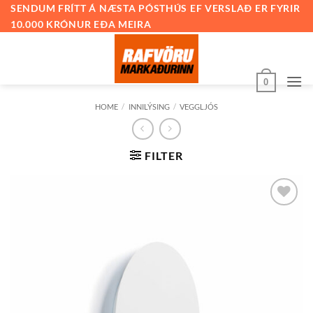
Skip
SENDUM FRÍTT Á NÆSTA PÓSTHÚS EF VERSLAÐ ER FYRIR
10.000 KRÓNUR EÐA MEIRA
to
content
0
HOME
/
INNILÝSING
/
VEGGLJÓS
FILTER
Bæta við
á
óskalista