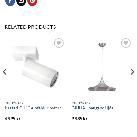
RELATED PRODUCTS
Bæta
Bæta
við á
við á
óskalista
óskalista
INNILÝSING
INNILÝSING
Kastari GU10 einfaldur hvítur
GIULIA I hangandi ljós
4.995
kr.
9.985
kr.
.-
.-