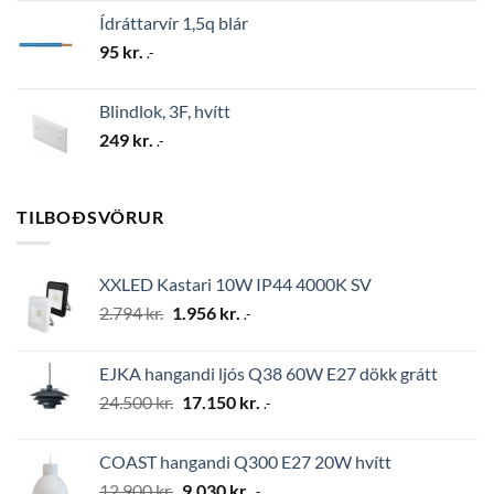
Ídráttarvír 1,5q blár
95
kr.
.-
Blindlok, 3F, hvítt
249
kr.
.-
TILBOÐSVÖRUR
XXLED Kastari 10W IP44 4000K SV
Original
Current
2.794
kr.
1.956
kr.
.-
price
price
was:
is:
EJKA hangandi ljós Q38 60W E27 dökk grátt
2.794 kr..
1.956 kr..
Original
Current
24.500
kr.
17.150
kr.
.-
price
price
was:
is:
COAST hangandi Q300 E27 20W hvítt
24.500 kr..
17.150 kr..
Original
Current
12.900
kr.
9.030
kr.
.-