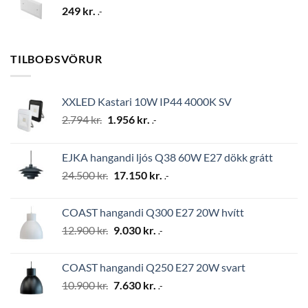
249
kr.
.-
TILBOÐSVÖRUR
XXLED Kastari 10W IP44 4000K SV
Original
Current
2.794
kr.
1.956
kr.
.-
price
price
was:
is:
EJKA hangandi ljós Q38 60W E27 dökk grátt
2.794 kr..
1.956 kr..
Original
Current
24.500
kr.
17.150
kr.
.-
price
price
was:
is:
COAST hangandi Q300 E27 20W hvítt
24.500 kr..
17.150 kr..
Original
Current
12.900
kr.
9.030
kr.
.-
price
price
was:
is:
COAST hangandi Q250 E27 20W svart
12.900 kr..
9.030 kr..
Original
Current
10.900
kr.
7.630
kr.
.-
price
price