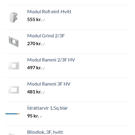
Modul Rofi einf. Hvítt
555
kr.
.-
Modul Grind 2/3F
270
kr.
.-
Modul Rammi 2/3F HV
497
kr.
.-
Modul Rammi 3F HV
481
kr.
.-
Ídráttarvír 1,5q blár
95
kr.
.-
Blindlok, 3F, hvítt