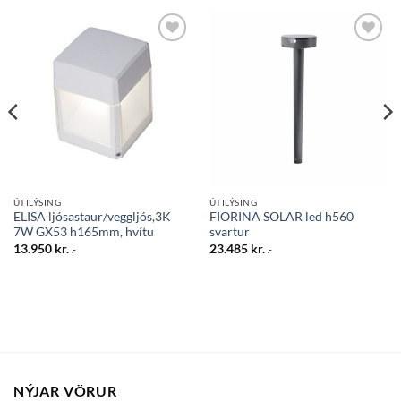
Bæta
Bæta
við á
við á
óskalista
óskalista
ÚTILÝSING
ÚTILÝSING
ELISA ljósastaur/veggljós,3K
FIORINA SOLAR led h560
7W GX53 h165mm, hvítu
svartur
13.950
kr.
23.485
kr.
.-
.-
NÝJAR VÖRUR