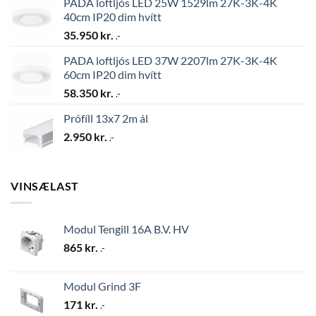
PADA loftljós LED 25W 1529lm 27K-3K-4K
40cm IP20 dim hvítt
35.950
kr.
.-
PADA loftljós LED 37W 2207lm 27K-3K-4K
60cm IP20 dim hvítt
58.350
kr.
.-
Prófíll 13x7 2m ál
2.950
kr.
.-
VINSÆLAST
Modul Tengill 16A B.V. HV
865
kr.
.-
Modul Grind 3F
171
kr.
.-