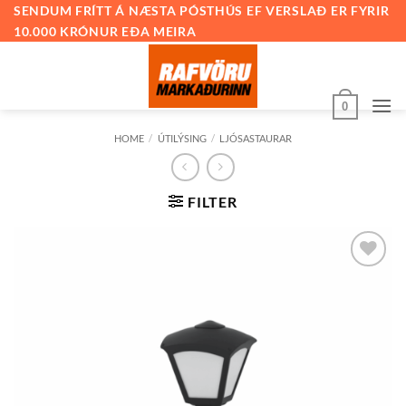
Skip
SENDUM FRÍTT Á NÆSTA PÓSTHÚS EF VERSLAÐ ER FYRIR
10.000 KRÓNUR EÐA MEIRA
to
content
0
HOME
/
ÚTILÝSING
/
LJÓSASTAURAR
FILTER
Bæta við
á
óskalista