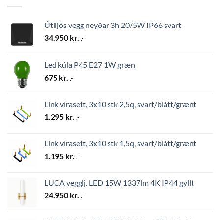
Útiljós vegg neyðar 3h 20/5W IP66 svart
34.950
kr.
.-
Led kúla P45 E27 1W græn
675
kr.
.-
Link vírasett, 3x10 stk 2,5q, svart/blátt/grænt
1.295
kr.
.-
Link vírasett, 3x10 stk 1,5q, svart/blátt/grænt
1.195
kr.
.-
LUCA vegglj. LED 15W 1337lm 4K IP44 gyllt
24.950
kr.
.-