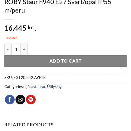
ROBY Staur h940 E27 Svart/opal IP55
m/peru
16.445
kr.
.-
In stock
ROBY Staur h940 E27 Svart/opal IP55 m/peru quantity
ADD TO CART
SKU:
FGT20.242.AYF1R
Categories:
Ljósastaurar
,
Útilýsing
RELATED PRODUCTS