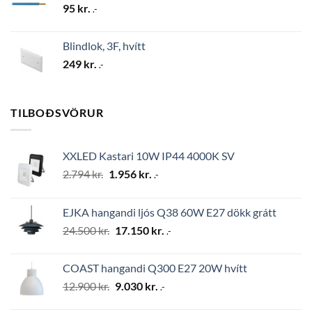
95
kr.
.-
Blindlok, 3F, hvítt
249
kr.
.-
TILBOÐSVÖRUR
XXLED Kastari 10W IP44 4000K SV
Original
Current
2.794
kr.
1.956
kr.
.-
price
price
was:
is:
EJKA hangandi ljós Q38 60W E27 dökk grátt
2.794 kr..
1.956 kr..
Original
Current
24.500
kr.
17.150
kr.
.-
price
price
was:
is:
COAST hangandi Q300 E27 20W hvítt
24.500 kr..
17.150 kr..
Original
Current
12.900
kr.
9.030
kr.
.-
price
price