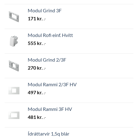
Modul Grind 3F
171
kr.
.-
Modul Rofi einf. Hvítt
555
kr.
.-
Modul Grind 2/3F
270
kr.
.-
Modul Rammi 2/3F HV
497
kr.
.-
Modul Rammi 3F HV
481
kr.
.-
Ídráttarvír 1,5q blár