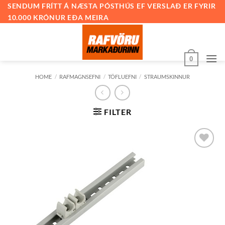
Skip
SENDUM FRÍTT Á NÆSTA PÓSTHÚS EF VERSLAÐ ER FYRIR
10.000 KRÓNUR EÐA MEIRA
to
content
0
HOME
/
RAFMAGNSEFNI
/
TÖFLUEFNI
/
STRAUMSKINNUR
FILTER
Bæta við
á
óskalista