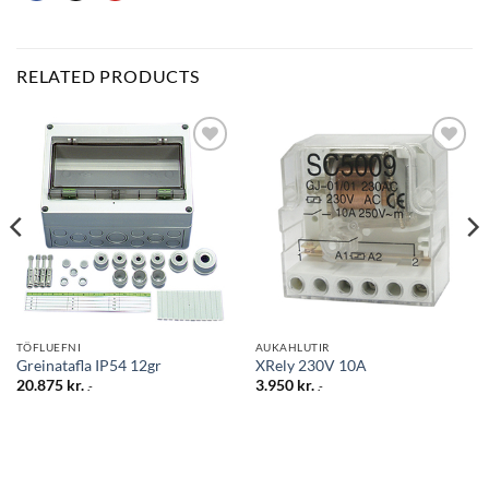
RELATED PRODUCTS
Bæta
Bæta
við á
við á
óskalista
óskalista
TÖFLUEFNI
AUKAHLUTIR
Greinatafla IP54 12gr
XRely 230V 10A
20.875
kr.
3.950
kr.
.-
.-