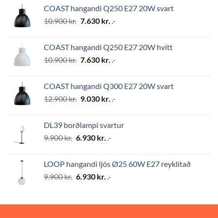
was:
is:
COAST hangandi Q250 E27 20W svart
12.900 kr..
9.030 kr..
Original
Current
10.900
kr.
7.630
kr.
.-
price
price
was:
is:
COAST hangandi Q250 E27 20W hvítt
10.900 kr..
7.630 kr..
Original
Current
10.900
kr.
7.630
kr.
.-
price
price
was:
is:
COAST hangandi Q300 E27 20W svart
10.900 kr..
7.630 kr..
Original
Current
12.900
kr.
9.030
kr.
.-
price
price
was:
is:
DL39 borðlampi svartur
12.900 kr..
9.030 kr..
Original
Current
9.900
kr.
6.930
kr.
.-
price
price
was:
is:
LOOP hangandi ljós Ø25 60W E27 reyklitað
9.900 kr..
6.930 kr..
Original
Current
9.900
kr.
6.930
kr.
.-
price
price
was:
is:
9.900 kr..
6.930 kr..