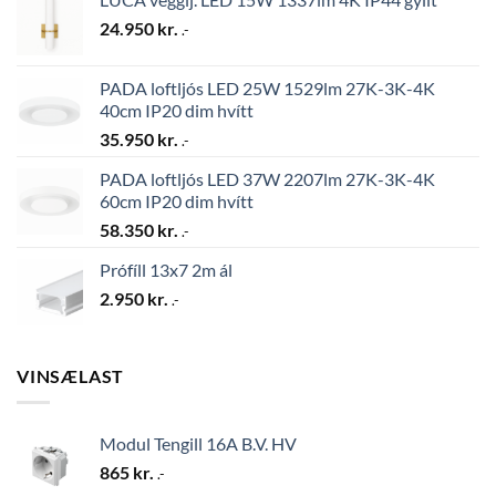
24.950
kr.
.-
PADA loftljós LED 25W 1529lm 27K-3K-4K
40cm IP20 dim hvítt
35.950
kr.
.-
PADA loftljós LED 37W 2207lm 27K-3K-4K
60cm IP20 dim hvítt
58.350
kr.
.-
Prófíll 13x7 2m ál
2.950
kr.
.-
VINSÆLAST
Modul Tengill 16A B.V. HV
865
kr.
.-