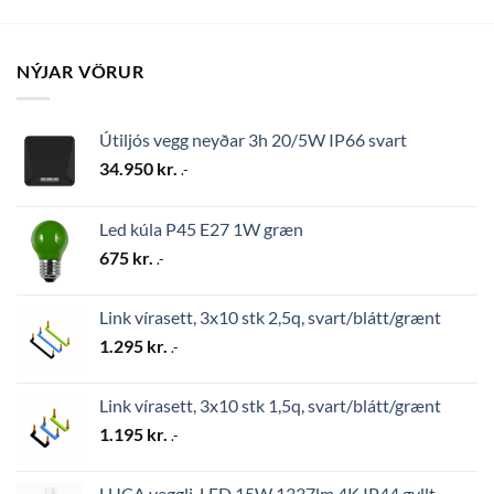
NÝJAR VÖRUR
Útiljós vegg neyðar 3h 20/5W IP66 svart
34.950
kr.
.-
Led kúla P45 E27 1W græn
675
kr.
.-
Link vírasett, 3x10 stk 2,5q, svart/blátt/grænt
1.295
kr.
.-
Link vírasett, 3x10 stk 1,5q, svart/blátt/grænt
1.195
kr.
.-
LUCA vegglj. LED 15W 1337lm 4K IP44 gyllt