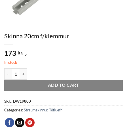
Skinna 20cm f/klemmur
173
kr.
.-
In stock
Skinna 20cm f/klemmur quantity
ADD TO CART
SKU:
DW19800
Categories:
Straumskinnur
,
Töfluefni