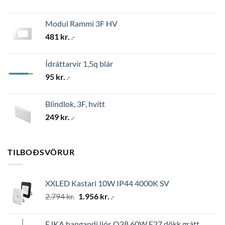
Modul Rammi 3F HV
481
kr.
.-
Ídráttarvír 1,5q blár
95
kr.
.-
Blindlok, 3F, hvítt
249
kr.
.-
TILBOÐSVÖRUR
XXLED Kastari 10W IP44 4000K SV
Original
Current
2.794
kr.
1.956
kr.
.-
price
price
was:
is:
EJKA hangandi ljós Q38 60W E27 dökk grátt