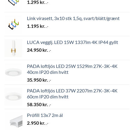
1.295
kr.
.-
Link vírasett, 3x10 stk 1,5q, svart/blátt/grænt
1.195
kr.
.-
LUCA vegglj. LED 15W 1337lm 4K IP44 gyllt
24.950
kr.
.-
PADA loftljós LED 25W 1529lm 27K-3K-4K
40cm IP20 dim hvítt
35.950
kr.
.-
PADA loftljós LED 37W 2207lm 27K-3K-4K
60cm IP20 dim hvítt
58.350
kr.
.-
Prófíll 13x7 2m ál
2.950
kr.
.-