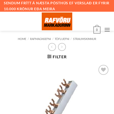
Skip
SENDUM FRÍTT Á NÆSTA PÓSTHÚS EF VERSLAÐ ER FYRIR
10.000 KRÓNUR EÐA MEIRA
to
content
0
HOME
/
RAFMAGNSEFNI
/
TÖFLUEFNI
/
STRAUMSKINNUR
FILTER
Bæta við
á
óskalista