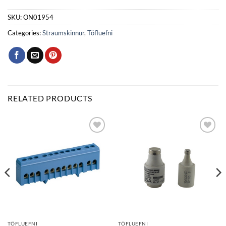
SKU:
ON01954
Categories:
Straumskinnur
,
Töfluefni
RELATED PRODUCTS
Bæta
Bæta
við á
við á
óskalista
óskalista
TÖFLUEFNI
TÖFLUEFNI