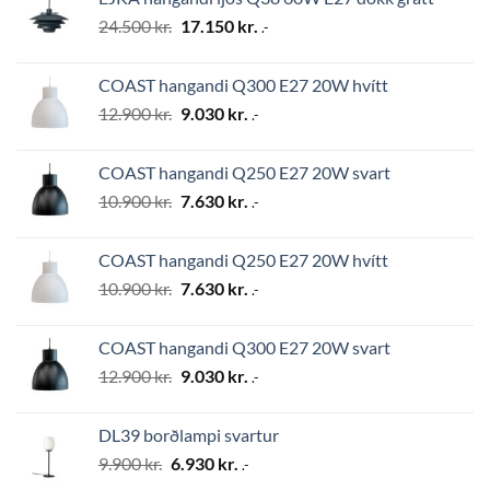
2.794 kr..
1.956 kr..
Original
Current
24.500
kr.
17.150
kr.
.-
price
price
was:
is:
COAST hangandi Q300 E27 20W hvítt
24.500 kr..
17.150 kr..
Original
Current
12.900
kr.
9.030
kr.
.-
price
price
was:
is:
COAST hangandi Q250 E27 20W svart
12.900 kr..
9.030 kr..
Original
Current
10.900
kr.
7.630
kr.
.-
price
price
was:
is:
COAST hangandi Q250 E27 20W hvítt
10.900 kr..
7.630 kr..
Original
Current
10.900
kr.
7.630
kr.
.-
price
price
was:
is:
COAST hangandi Q300 E27 20W svart
10.900 kr..
7.630 kr..
Original
Current
12.900
kr.
9.030
kr.
.-
price
price
was:
is:
DL39 borðlampi svartur
12.900 kr..
9.030 kr..
Original
Current
9.900
kr.
6.930
kr.
.-
price
price