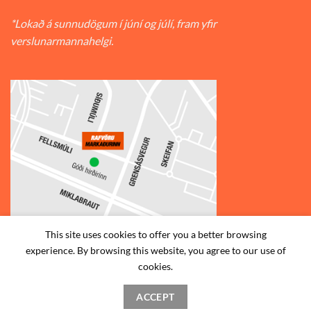
*Lokað á sunnudögum í júní og júlí, fram yfir
verslunarmannahelgi.
This site uses cookies to offer you a better browsing
experience. By browsing this website, you agree to our use of
© 2026
Rafvörumarkaðurinn v/Fellsmúla
| Síðumúla 34, 108
cookies.
Reykjavík | S: 585-2888 |
ACCEPT
STAÐSETNING
HAFA SAMBAND
SKILMÁLAR