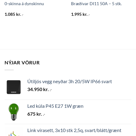
0-skinna á dynskinnu
Bræðivar DI11 50A – 5 stk.
1.085
kr.
1.995
kr.
.-
.-
NÝJAR VÖRUR
Útiljós vegg neyðar 3h 20/5W IP66 svart
34.950
kr.
.-
Led kúla P45 E27 1W græn
675
kr.
.-
Link vírasett, 3x10 stk 2,5q, svart/blátt/grænt