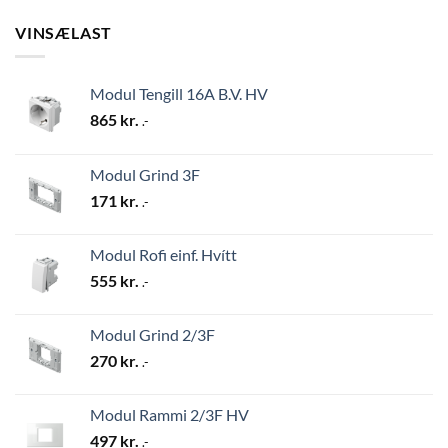
VINSÆLAST
Modul Tengill 16A B.V. HV
865
kr.
.-
Modul Grind 3F
171
kr.
.-
Modul Rofi einf. Hvítt
555
kr.
.-
Modul Grind 2/3F
270
kr.
.-
Modul Rammi 2/3F HV
497
kr.
.-