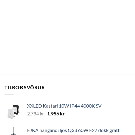
TILBOÐSVÖRUR
XXLED Kastari 10W IP44 4000K SV
Original
Current
2.794
kr.
1.956
kr.
.-
price
price
was:
is:
EJKA hangandi ljós Q38 60W E27 dökk grátt
2.794 kr..
1.956 kr..