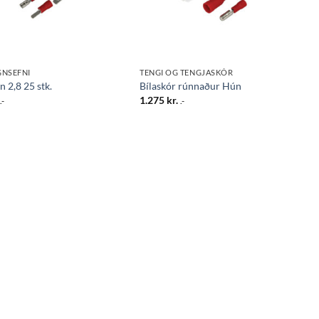
NSEFNI
TENGI OG TENGJASKÓR
n 2,8 25 stk.
Bílaskór rúnnaður Hún
1.275
kr.
.-
.-