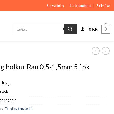
Staðsetning
Hafa samband
Skilmálar
Products
0
KR.
search
0
giholkur Rau 0,5-1,5mm 5 í pk
5
kr.
.-
 stock
RA1525SK
ry:
Tengi og tengjaskór