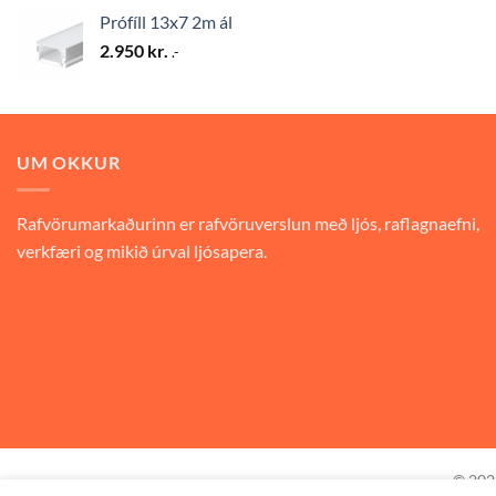
Prófíll 13x7 2m ál
2.950
kr.
.-
UM OKKUR
Rafvörumarkaðurinn er rafvöruverslun með ljós, raflagnaefni,
verkfæri og mikið úrval ljósapera.
© 20