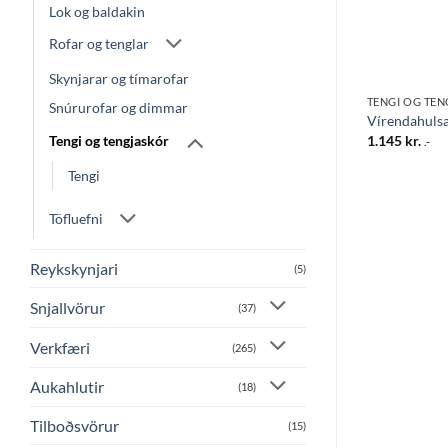
Lok og baldakin
Rofar og tenglar
Skynjarar og tímarofar
TENGI OG TENGJASKÓR
TENGI OG TE
Snúrurofar og dimmar
.
Bílaskór m/gati 2,5 ø5,3-25stk
Vírendahulsa
1.275
kr.
1.145
kr.
Tengi og tengjaskór
.-
.-
Tengi
Töfluefni
Reykskynjari
(5)
Snjallvörur
(37)
Verkfæri
(265)
Aukahlutir
(18)
Tilboðsvörur
(15)