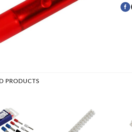
D PRODUCTS
Bæta
Bæta
við á
við á
óskalista
óskalista