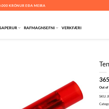
0.000 KRÓNUR EÐA MEIRA
SAPERUR
RAFMAGNSEFNI
VERKFÆRI
Ten
Bæta við
36
á
óskalista
Out of
SKU:
J
Catego