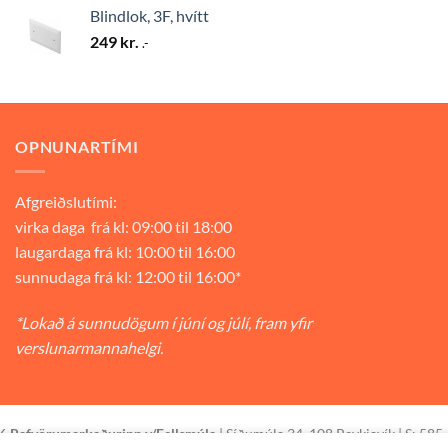
Blindlok, 3F, hvítt
249
kr.
.-
OPNUNARTÍMI
Afgreiðslutími:
virka daga frá kl: 09:00 til 18:00
laugardaga frá kl: 10:00 til 16:00
sunnudaga frá kl: 12:00 til 16:00*
*Lokað á sunnudögum í júní og júlí, fram yfir
verslunarmannahelgi.
26
Rafvörumarkaðurinn v/Fellsmúla
| Síðumúla 34, 108 Reykjavík | S: 585