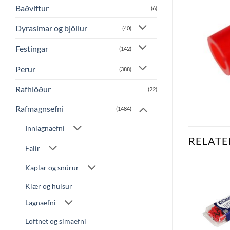
Baðviftur
(6)
Dyrasímar og bjöllur
(40)
Festingar
(142)
Perur
(388)
Rafhlöður
(22)
Rafmagnsefni
(1484)
Innlagnaefni
RELATE
Falir
Kaplar og snúrur
Klær og hulsur
Bæta
Bæta
við á
við á
Lagnaefni
óskalista
óskalista
Loftnet og símaefni