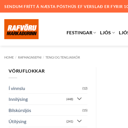
Skip
SENDUM FRÍTT Á NÆSTA PÓSTHÚS EF VERSLAÐ ER FYRIR 1
to
content
FESTINGAR
LJÓS
LJÓ
HOME
/
RAFMAGNSEFNI
/
TENGI OG TENGJASKÓR
VÖRUFLOKKAR
Í vinnslu
(12)
Innilýsing
(448)
Bílskúrsljós
(15)
Útilýsing
(241)