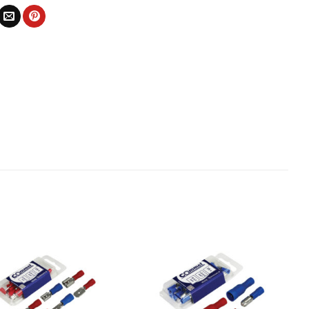
Bæta
Bæta
við á
við á
óskalista
óskalista