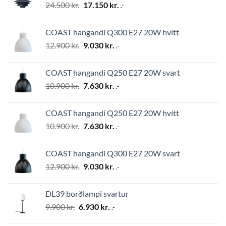
Original
Current
24.500
kr.
17.150
kr.
.-
price
price
was:
is:
COAST hangandi Q300 E27 20W hvítt
24.500 kr..
17.150 kr..
Original
Current
12.900
kr.
9.030
kr.
.-
price
price
was:
is:
COAST hangandi Q250 E27 20W svart
12.900 kr..
9.030 kr..
Original
Current
10.900
kr.
7.630
kr.
.-
price
price
was:
is:
COAST hangandi Q250 E27 20W hvítt
10.900 kr..
7.630 kr..
Original
Current
10.900
kr.
7.630
kr.
.-
price
price
was:
is:
COAST hangandi Q300 E27 20W svart
10.900 kr..
7.630 kr..
Original
Current
12.900
kr.
9.030
kr.
.-
price
price
was:
is:
DL39 borðlampi svartur
12.900 kr..
9.030 kr..
Original
Current
9.900
kr.
6.930
kr.
.-
price
price