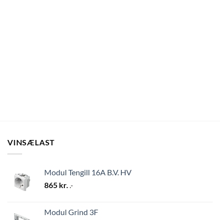
VINSÆLAST
Modul Tengill 16A B.V. HV
865
kr.
.-
Modul Grind 3F