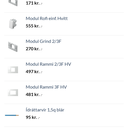
171
kr.
.-
Modul Rofi einf. Hvítt
555
kr.
.-
Modul Grind 2/3F
270
kr.
.-
Modul Rammi 2/3F HV
497
kr.
.-
Modul Rammi 3F HV
481
kr.
.-
Ídráttarvír 1,5q blár
95
kr.
.-