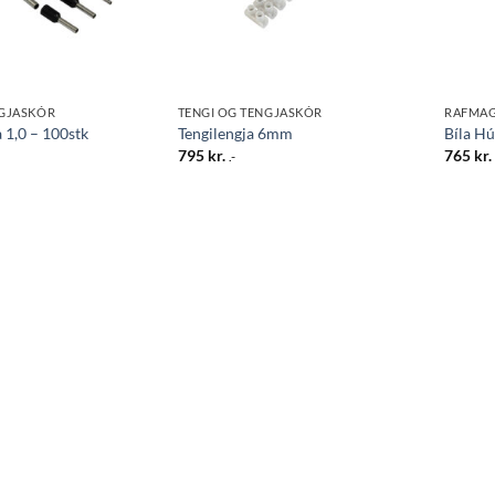
NGJASKÓR
TENGI OG TENGJASKÓR
RAFMAG
 1,0 – 100stk
Tengilengja 6mm
Bíla Hú
795
kr.
765
kr.
.-