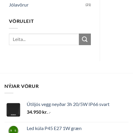
Jólavörur
(21)
VÖRULEIT
Search
for:
NÝJAR VÖRUR
Útiljós vegg neyðar 3h 20/5W IP66 svart
34.950
kr.
.-
Led kúla P45 E27 1W græn