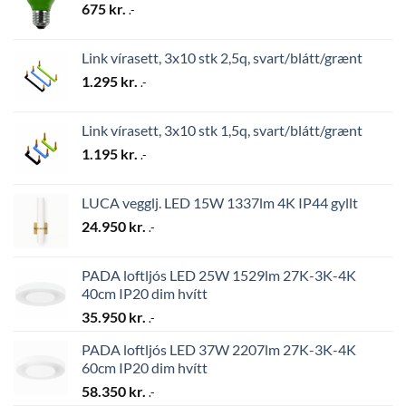
675
kr.
.-
Link vírasett, 3x10 stk 2,5q, svart/blátt/grænt
1.295
kr.
.-
Link vírasett, 3x10 stk 1,5q, svart/blátt/grænt
1.195
kr.
.-
LUCA vegglj. LED 15W 1337lm 4K IP44 gyllt
24.950
kr.
.-
PADA loftljós LED 25W 1529lm 27K-3K-4K
40cm IP20 dim hvítt
35.950
kr.
.-
PADA loftljós LED 37W 2207lm 27K-3K-4K
60cm IP20 dim hvítt
58.350
kr.
.-