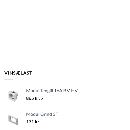
VINSÆLAST
Modul Tengill 16A B.V. HV
865
kr.
.-
Modul Grind 3F
171
kr.
.-