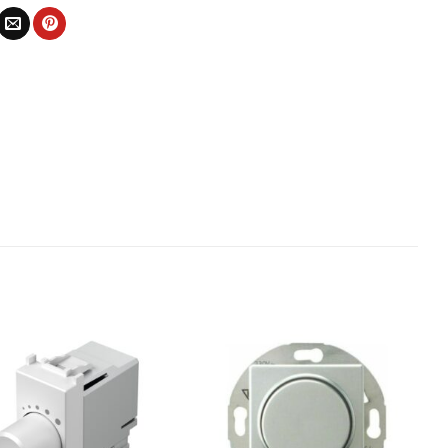
Bæta
Bæta
við á
við á
óskalista
óskalista