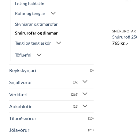
Lok og baldakin
Rofar og tenglar
Skynjarar og tímarofar
IMMAR
SNÚRUROFAR OG DIMMAR
SNÚRUROFAR
Snúrurofar og dimmar
00W svartur
Gólfrofi 750W hvítur
Snúrurofi 2
1.315
kr.
765
kr.
Tengi og tengjaskór
.-
.-
Töfluefni
Reykskynjari
(5)
Snjallvörur
(37)
Verkfæri
(265)
Aukahlutir
(18)
Tilboðsvörur
(15)
Jólavörur
(21)