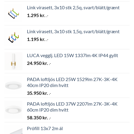
Link vírasett, 3x10 stk 2,5q, svart/blátt/grænt
1.295
kr.
.-
Link vírasett, 3x10 stk 1,5q, svart/blátt/grænt
1.195
kr.
.-
LUCA vegglj. LED 15W 1337lm 4K IP44 gyllt
24.950
kr.
.-
PADA loftljós LED 25W 1529lm 27K-3K-4K
40cm IP20 dim hvítt
35.950
kr.
.-
PADA loftljós LED 37W 2207lm 27K-3K-4K
60cm IP20 dim hvítt
58.350
kr.
.-
Prófíll 13x7 2m ál