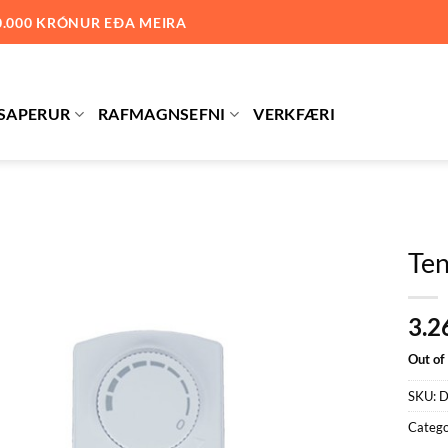
0.000 KRÓNUR EÐA MEIRA
SAPERUR
RAFMAGNSEFNI
VERKFÆRI
Ten
Bæta við
3.2
á
óskalista
Out of
SKU:
D
Catego