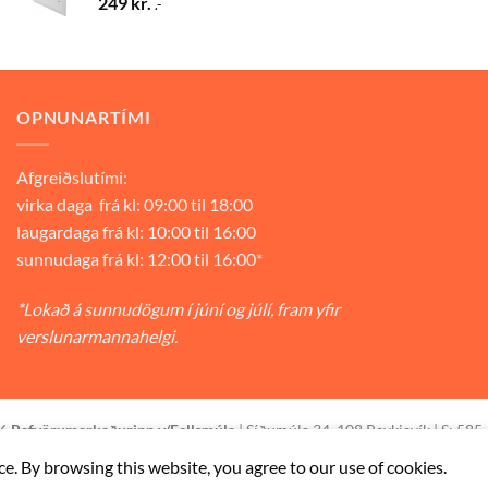
249
kr.
.-
OPNUNARTÍMI
Afgreiðslutími:
virka daga frá kl: 09:00 til 18:00
laugardaga frá kl: 10:00 til 16:00
sunnudaga frá kl: 12:00 til 16:00*
*Lokað á sunnudögum í júní og júlí, fram yfir
verslunarmannahelgi.
26
Rafvörumarkaðurinn v/Fellsmúla
| Síðumúla 34, 108 Reykjavík | S: 585
ce. By browsing this website, you agree to our use of cookies.
STAÐSETNING
HAFA SAMBAND
SKILMÁLAR