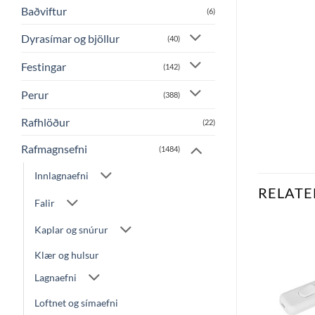
Baðviftur
(6)
Dyrasímar og bjöllur
(40)
Festingar
(142)
Perur
(388)
Rafhlöður
(22)
Rafmagnsefni
(1484)
Innlagnaefni
RELATE
Falir
Kaplar og snúrur
Klær og hulsur
Bæta
Bæta
við á
við á
Lagnaefni
óskalista
óskalista
Loftnet og símaefni