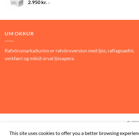
2.950
kr.
.-
UM OKKUR
Rafvörumarkaðurinn er rafvöruverslun með ljós, raflagnaefni,
verkfæri og mikið úrval ljósapera.
© 20
This site uses cookies to offer you a better browsing experien