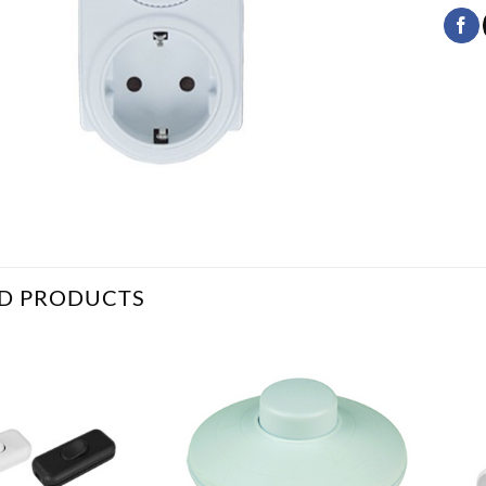
D PRODUCTS
Bæta
Bæta
við á
við á
óskalista
óskalista