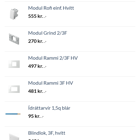
Modul Rofi einf. Hvítt
555
kr.
.-
Modul Grind 2/3F
270
kr.
.-
Modul Rammi 2/3F HV
497
kr.
.-
Modul Rammi 3F HV
481
kr.
.-
Ídráttarvír 1,5q blár
95
kr.
.-
Blindlok, 3F, hvítt