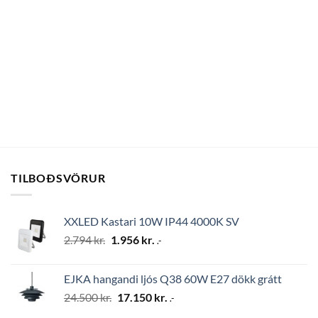
TILBOÐSVÖRUR
XXLED Kastari 10W IP44 4000K SV
Original
Current
2.794
kr.
1.956
kr.
.-
price
price
was:
is:
EJKA hangandi ljós Q38 60W E27 dökk grátt
2.794 kr..
1.956 kr..
Original
Current
24.500
kr.
17.150
kr.
.-
price
price