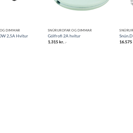
 OG DIMMAR
SNÚRUROFAR OG DIMMAR
SNÚRUR
50W 2,5A Hvítur
Gólfrofi 2A hvítur
Snún.D
1.315
kr.
16.57
.-