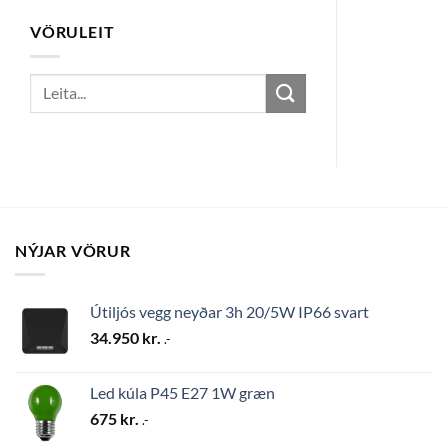
VÖRULEIT
Search
for:
NÝJAR VÖRUR
Útiljós vegg neyðar 3h 20/5W IP66 svart
34.950
kr.
.-
Led kúla P45 E27 1W græn
675
kr.
.-