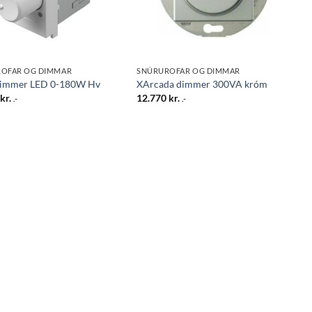
OFAR OG DIMMAR
SNÚRUROFAR OG DIMMAR
immer LED 0-180W Hv
XArcada dimmer 300VA króm
5
kr.
12.770
kr.
.-
.-