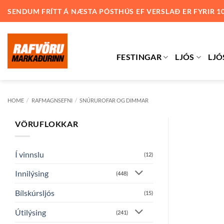
Skip
SENDUM FRÍTT Á NÆSTA PÓSTHÚS EF VERSLAÐ ER FYRIR 1
to
content
FESTINGAR
LJÓS
LJÓ
HOME
/
RAFMAGNSEFNI
/
SNÚRUROFAR OG DIMMAR
VÖRUFLOKKAR
Í vinnslu
(12)
Innilýsing
(448)
Bílskúrsljós
(15)
Útilýsing
(241)