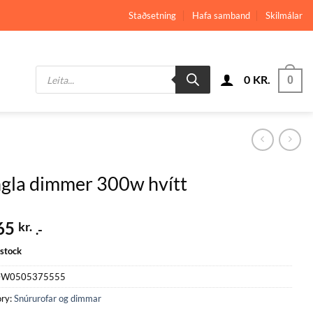
Staðsetning
Hafa samband
Skilmálar
Products
0
KR.
search
0
gla dimmer 300w hvítt
65
kr.
.-
 stock
W0505375555
ry:
Snúrurofar og dimmar