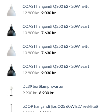
was:
is:
COAST hangandi Q300 E27 20W hvítt
24.500 kr..
17.150 kr..
Original
Current
12.900
kr.
9.030
kr.
.-
price
price
was:
is:
COAST hangandi Q250 E27 20W svart
12.900 kr..
9.030 kr..
Original
Current
10.900
kr.
7.630
kr.
.-
price
price
was:
is:
COAST hangandi Q250 E27 20W hvítt
10.900 kr..
7.630 kr..
Original
Current
10.900
kr.
7.630
kr.
.-
price
price
was:
is:
COAST hangandi Q300 E27 20W svart
10.900 kr..
7.630 kr..
Original
Current
12.900
kr.
9.030
kr.
.-
price
price
was:
is:
DL39 borðlampi svartur
12.900 kr..
9.030 kr..
Original
Current
9.900
kr.
6.930
kr.
.-
price
price
was:
is:
LOOP hangandi ljós Ø25 60W E27 reyklitað
9.900 kr..
6.930 kr..