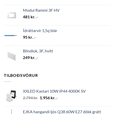
Modul Rammi 3F HV
481
kr.
.-
Ídráttarvír 1,5q blár
95
kr.
.-
Blindlok, 3F, hvítt
249
kr.
.-
TILBOÐSVÖRUR
XXLED Kastari 10W IP44 4000K SV
Original
Current
2.794
kr.
1.956
kr.
.-
price
price
was:
is:
EJKA hangandi ljós Q38 60W E27 dökk grátt
2.794 kr..
1.956 kr..