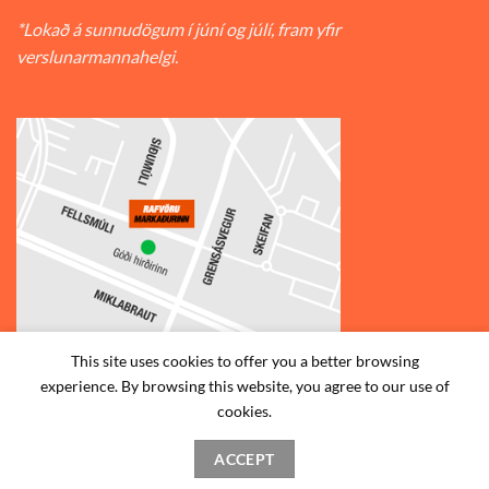
*Lokað á sunnudögum í júní og júlí, fram yfir
verslunarmannahelgi.
This site uses cookies to offer you a better browsing
experience. By browsing this website, you agree to our use of
© 2026
Rafvörumarkaðurinn v/Fellsmúla
| Síðumúla 34, 108
cookies.
Reykjavík | S: 585-2888 |
ACCEPT
STAÐSETNING
HAFA SAMBAND
SKILMÁLAR