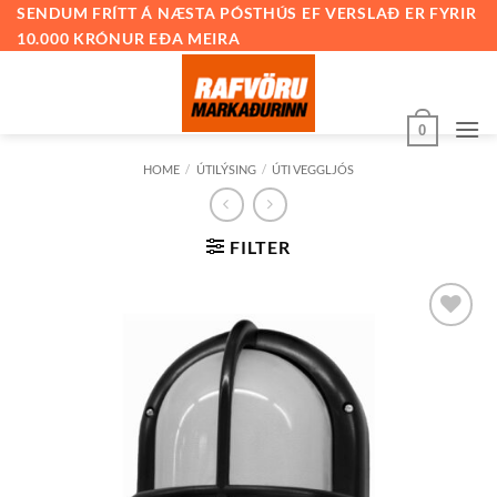
Skip
SENDUM FRÍTT Á NÆSTA PÓSTHÚS EF VERSLAÐ ER FYRIR
10.000 KRÓNUR EÐA MEIRA
to
content
0
HOME
/
ÚTILÝSING
/
ÚTI VEGGLJÓS
FILTER
Bæta við
á
óskalista