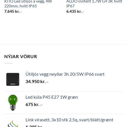
KITO Led útiljós á vegg, 4W
ALDO innfellt 1,7W G9 3K hvítt
220mm, hvítt IP65
IP67
7.645
kr.
6.435
kr.
.-
.-
NÝJAR VÖRUR
Útiljós vegg neyðar 3h 20/5W IP66 svart
34.950
kr.
.-
Led kúla P45 E27 1W græn
675
kr.
.-
Link vírasett, 3x10 stk 2,5q, svart/blátt/grænt
1.295
kr.