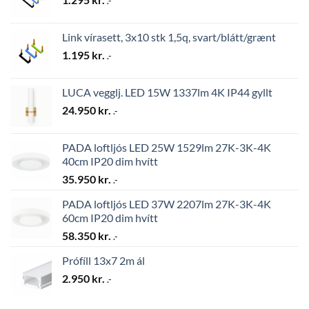
.-
Link vírasett, 3x10 stk 1,5q, svart/blátt/grænt
1.195
kr.
.-
LUCA vegglj. LED 15W 1337lm 4K IP44 gyllt
24.950
kr.
.-
PADA loftljós LED 25W 1529lm 27K-3K-4K
40cm IP20 dim hvítt
35.950
kr.
.-
PADA loftljós LED 37W 2207lm 27K-3K-4K
60cm IP20 dim hvítt
58.350
kr.
.-
Prófíll 13x7 2m ál
2.950
kr.
.-