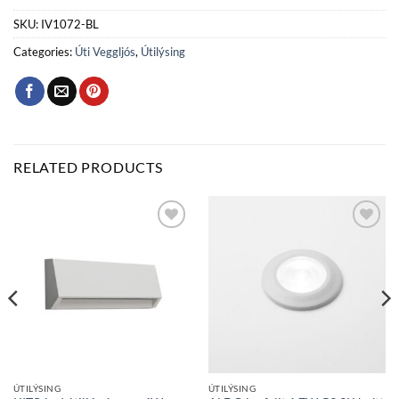
SKU:
IV1072-BL
Categories:
Úti Veggljós
,
Útilýsing
RELATED PRODUCTS
Bæta
Bæta
við á
við á
óskalista
óskalista
ÚTILÝSING
ÚTILÝSING