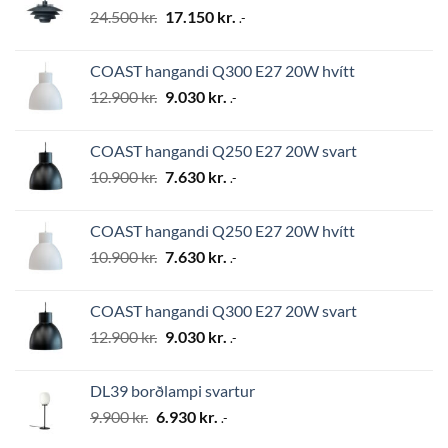
Original
Current
24.500
kr.
17.150
kr.
.-
price
price
was:
is:
COAST hangandi Q300 E27 20W hvítt
24.500 kr..
17.150 kr..
Original
Current
12.900
kr.
9.030
kr.
.-
price
price
was:
is:
COAST hangandi Q250 E27 20W svart
12.900 kr..
9.030 kr..
Original
Current
10.900
kr.
7.630
kr.
.-
price
price
was:
is:
COAST hangandi Q250 E27 20W hvítt
10.900 kr..
7.630 kr..
Original
Current
10.900
kr.
7.630
kr.
.-
price
price
was:
is:
COAST hangandi Q300 E27 20W svart
10.900 kr..
7.630 kr..
Original
Current
12.900
kr.
9.030
kr.
.-
price
price
was:
is:
DL39 borðlampi svartur
12.900 kr..
9.030 kr..
Original
Current
9.900
kr.
6.930
kr.
.-
price
price