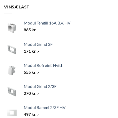
VINSÆLAST
Modul Tengill 16A B.V. HV
865
kr.
.-
Modul Grind 3F
171
kr.
.-
Modul Rofi einf. Hvítt
555
kr.
.-
Modul Grind 2/3F
270
kr.
.-
Modul Rammi 2/3F HV
497
kr.
.-