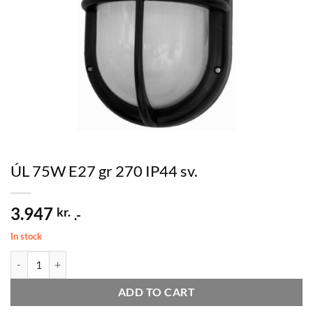
ÚL 75W E27 gr 270 IP44 sv.
3.947
kr.
.-
In stock
ÚL 75W E27 gr 270 IP44 sv. quantity
ADD TO CART