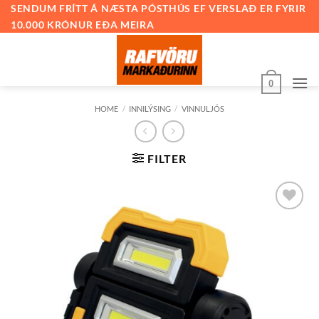
Skip
SENDUM FRÍTT Á NÆSTA PÓSTHÚS EF VERSLAÐ ER FYRIR
10.000 KRÓNUR EÐA MEIRA
to
content
0
HOME
/
INNILÝSING
/
VINNULJÓS
FILTER
Bæta við
á
óskalista