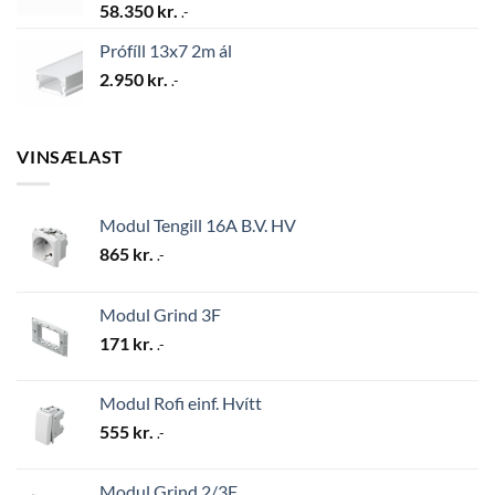
58.350
kr.
.-
Prófíll 13x7 2m ál
2.950
kr.
.-
VINSÆLAST
Modul Tengill 16A B.V. HV
865
kr.
.-
Modul Grind 3F
171
kr.
.-
Modul Rofi einf. Hvítt
555
kr.
.-
Modul Grind 2/3F