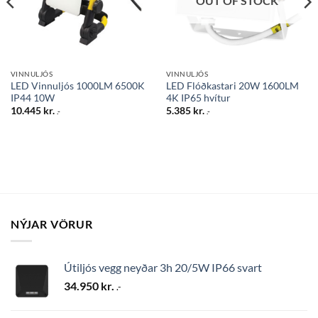
OUT OF STOCK
VINNULJÓS
VINNULJÓS
LED Vinnuljós 1000LM 6500K
LED Flóðkastari 20W 1600LM
IP44 10W
4K IP65 hvítur
10.445
kr.
5.385
kr.
.-
.-
NÝJAR VÖRUR
Útiljós vegg neyðar 3h 20/5W IP66 svart
34.950
kr.
.-