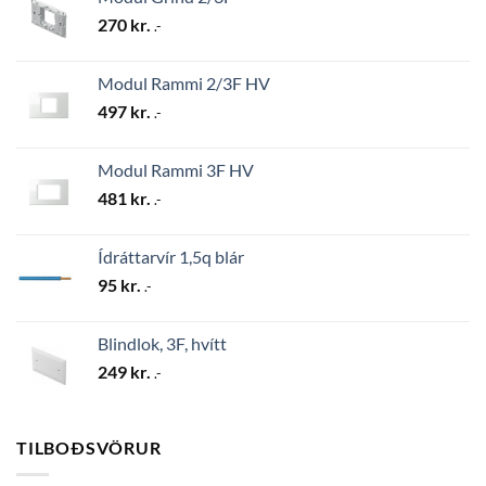
270
kr.
.-
Modul Rammi 2/3F HV
497
kr.
.-
Modul Rammi 3F HV
481
kr.
.-
Ídráttarvír 1,5q blár
95
kr.
.-
Blindlok, 3F, hvítt
249
kr.
.-
TILBOÐSVÖRUR