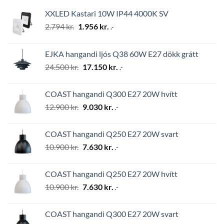
XXLED Kastari 10W IP44 4000K SV
Original
Current
2.794
kr.
1.956
kr.
.-
price
price
was:
is:
EJKA hangandi ljós Q38 60W E27 dökk grátt
2.794 kr..
1.956 kr..
Original
Current
24.500
kr.
17.150
kr.
.-
price
price
was:
is:
COAST hangandi Q300 E27 20W hvítt
24.500 kr..
17.150 kr..
Original
Current
12.900
kr.
9.030
kr.
.-
price
price
was:
is:
COAST hangandi Q250 E27 20W svart
12.900 kr..
9.030 kr..
Original
Current
10.900
kr.
7.630
kr.
.-
price
price
was:
is:
COAST hangandi Q250 E27 20W hvítt
10.900 kr..
7.630 kr..
Original
Current
10.900
kr.
7.630
kr.
.-
price
price
was:
is:
COAST hangandi Q300 E27 20W svart
10.900 kr..
7.630 kr..