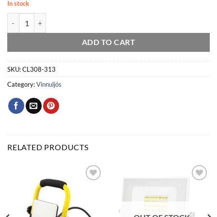
In stock
Vinnukastari hlaðanlegt 10W 900lm IP44 quantity
ADD TO CART
SKU:
CL308-313
Category:
Vinnuljós
RELATED PRODUCTS
Bæta
Bæta
við á
við á
óskalista
óskalista