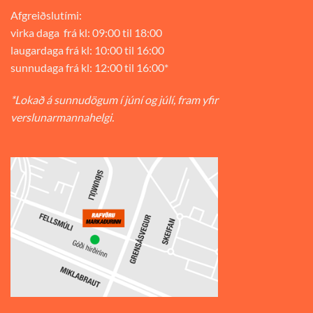
Afgreiðslutími:
virka daga frá kl: 09:00 til 18:00
laugardaga frá kl: 10:00 til 16:00
sunnudaga frá kl: 12:00 til 16:00*
*Lokað á sunnudögum í júní og júlí, fram yfir
verslunarmannahelgi.