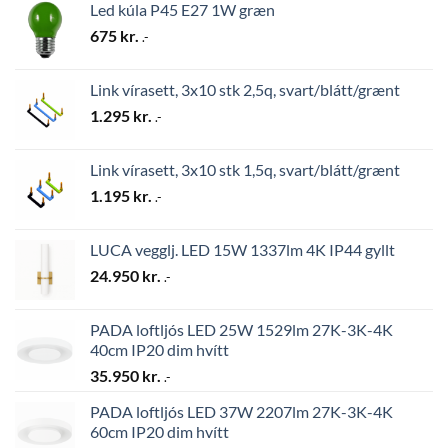
Led kúla P45 E27 1W græn
675
kr.
.-
Link vírasett, 3x10 stk 2,5q, svart/blátt/grænt
1.295
kr.
.-
Link vírasett, 3x10 stk 1,5q, svart/blátt/grænt
1.195
kr.
.-
LUCA vegglj. LED 15W 1337lm 4K IP44 gyllt
24.950
kr.
.-
PADA loftljós LED 25W 1529lm 27K-3K-4K
40cm IP20 dim hvítt
35.950
kr.
.-
PADA loftljós LED 37W 2207lm 27K-3K-4K
60cm IP20 dim hvítt