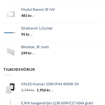
Modul Rammi 3F HV
481
kr.
.-
Ídráttarvír 1,5q blár
95
kr.
.-
Blindlok, 3F, hvítt
249
kr.
.-
TILBOÐSVÖRUR
XXLED Kastari 10W IP44 4000K SV
Original
Current
2.794
kr.
1.956
kr.
.-
price
price
was:
is:
EJKA hangandi ljós Q38 60W E27 dökk grátt
2.794 kr..
1.956 kr..