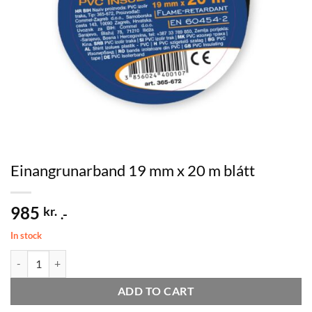
Einangrunarband 19 mm x 20 m blátt
985
kr.
.-
In stock
Einangrunarband 19 mm x 20 m blátt quantity
ADD TO CART