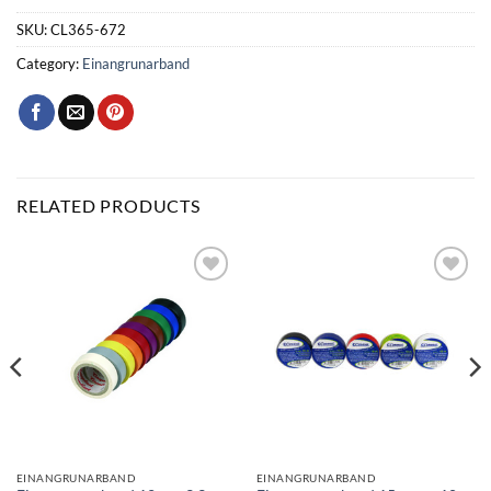
SKU:
CL365-672
Category:
Einangrunarband
RELATED PRODUCTS
Bæta
Bæta
við á
við á
óskalista
óskalista
EINANGRUNARBAND
EINANGRUNARBAND