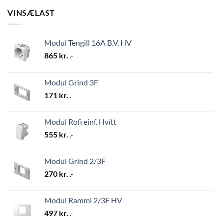
VINSÆLAST
Modul Tengill 16A B.V. HV
865
kr.
.-
Modul Grind 3F
171
kr.
.-
Modul Rofi einf. Hvítt
555
kr.
.-
Modul Grind 2/3F
270
kr.
.-
Modul Rammi 2/3F HV
497
kr.
.-