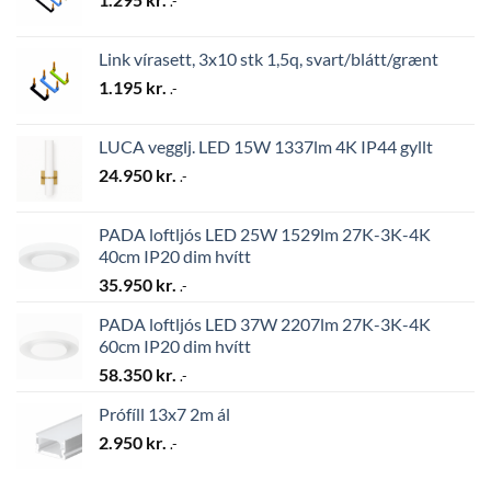
.-
Link vírasett, 3x10 stk 1,5q, svart/blátt/grænt
1.195
kr.
.-
LUCA vegglj. LED 15W 1337lm 4K IP44 gyllt
24.950
kr.
.-
PADA loftljós LED 25W 1529lm 27K-3K-4K
40cm IP20 dim hvítt
35.950
kr.
.-
PADA loftljós LED 37W 2207lm 27K-3K-4K
60cm IP20 dim hvítt
58.350
kr.
.-
Prófíll 13x7 2m ál
2.950
kr.
.-