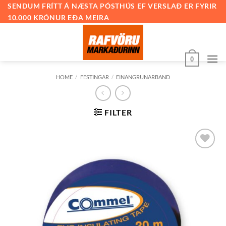
Skip
SENDUM FRÍTT Á NÆSTA PÓSTHÚS EF VERSLAÐ ER FYRIR
10.000 KRÓNUR EÐA MEIRA
to
content
0
HOME
/
FESTINGAR
/
EINANGRUNARBAND
FILTER
Bæta við
á
óskalista