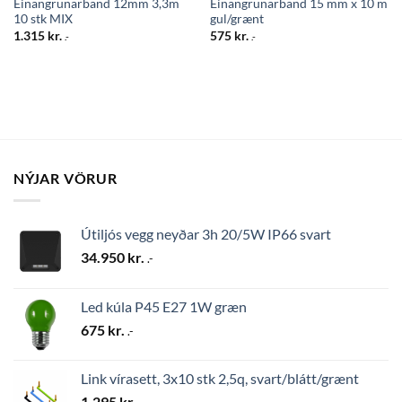
Einangrunarband 12mm 3,3m
Einangrunarband 15 mm x 10 m
10 stk MIX
gul/grænt
1.315
kr.
575
kr.
.-
.-
NÝJAR VÖRUR
Útiljós vegg neyðar 3h 20/5W IP66 svart
34.950
kr.
.-
Led kúla P45 E27 1W græn
675
kr.
.-
Link vírasett, 3x10 stk 2,5q, svart/blátt/grænt
1.295
kr.