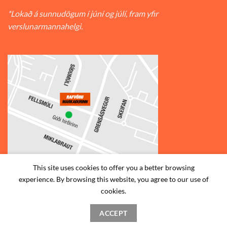
*Lokað á sunnudögum í júní og júlí, fram yfir
verslunarmannahelgi.
This site uses cookies to offer you a better browsing
experience. By browsing this website, you agree to our use of
© 2026
Rafvörumarkaðurinn v/Fellsmúla
| Síðumúla 34, 108
cookies.
Reykjavík | S: 585-2888 |
ACCEPT
STAÐSETNING
HAFA SAMBAND
SKILMÁLAR