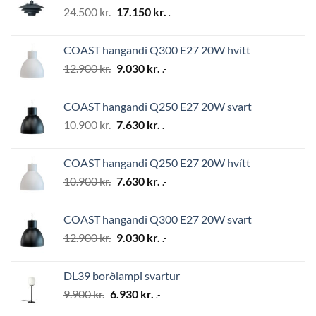
Original
Current
24.500
kr.
17.150
kr.
.-
price
price
was:
is:
COAST hangandi Q300 E27 20W hvítt
24.500 kr..
17.150 kr..
Original
Current
12.900
kr.
9.030
kr.
.-
price
price
was:
is:
COAST hangandi Q250 E27 20W svart
12.900 kr..
9.030 kr..
Original
Current
10.900
kr.
7.630
kr.
.-
price
price
was:
is:
COAST hangandi Q250 E27 20W hvítt
10.900 kr..
7.630 kr..
Original
Current
10.900
kr.
7.630
kr.
.-
price
price
was:
is:
COAST hangandi Q300 E27 20W svart
10.900 kr..
7.630 kr..
Original
Current
12.900
kr.
9.030
kr.
.-
price
price
was:
is:
DL39 borðlampi svartur
12.900 kr..
9.030 kr..
Original
Current
9.900
kr.
6.930
kr.
.-
price
price