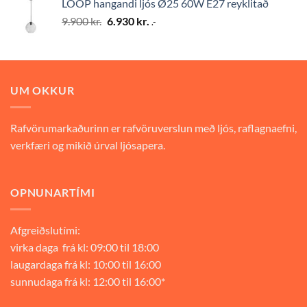
LOOP hangandi ljós Ø25 60W E27 reyklitað
9.900 kr..
6.930 kr..
Original
Current
9.900
kr.
6.930
kr.
.-
price
price
was:
is:
9.900 kr..
6.930 kr..
UM OKKUR
Rafvörumarkaðurinn er rafvöruverslun með ljós, raflagnaefni,
verkfæri og mikið úrval ljósapera.
OPNUNARTÍMI
Afgreiðslutími:
virka daga frá kl: 09:00 til 18:00
laugardaga frá kl: 10:00 til 16:00
sunnudaga frá kl: 12:00 til 16:00*