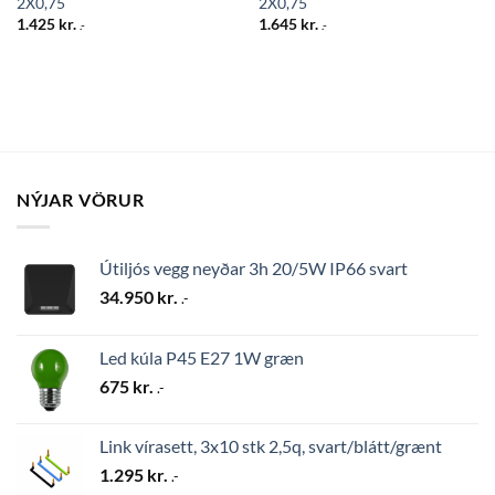
2X0,75
2X0,75
1.425
kr.
1.645
kr.
.-
.-
NÝJAR VÖRUR
Útiljós vegg neyðar 3h 20/5W IP66 svart
34.950
kr.
.-
Led kúla P45 E27 1W græn
675
kr.
.-
Link vírasett, 3x10 stk 2,5q, svart/blátt/grænt
1.295
kr.
.-