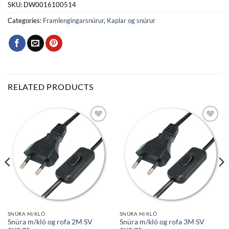
SKU:
DW0016100514
Categories:
Framlengingarsnúrur
,
Kaplar og snúrur
RELATED PRODUCTS
Bæta
Bæta
við á
við á
óskalista
óskalista
SNÚRA M/KLÓ
SNÚRA M/KLÓ
Snúra m/kló og rofa 2M SV
Snúra m/kló og rofa 3M SV