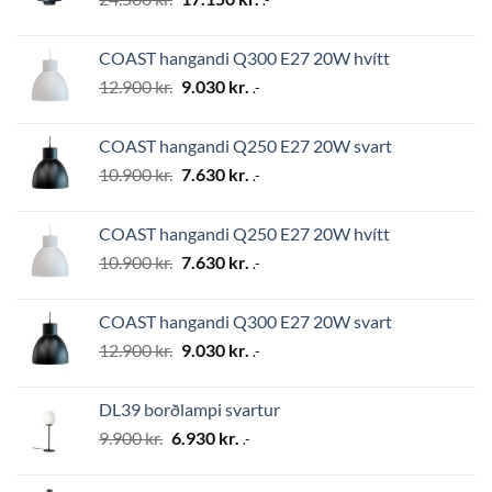
price
price
was:
is:
COAST hangandi Q300 E27 20W hvítt
24.500 kr..
17.150 kr..
Original
Current
12.900
kr.
9.030
kr.
.-
price
price
was:
is:
COAST hangandi Q250 E27 20W svart
12.900 kr..
9.030 kr..
Original
Current
10.900
kr.
7.630
kr.
.-
price
price
was:
is:
COAST hangandi Q250 E27 20W hvítt
10.900 kr..
7.630 kr..
Original
Current
10.900
kr.
7.630
kr.
.-
price
price
was:
is:
COAST hangandi Q300 E27 20W svart
10.900 kr..
7.630 kr..
Original
Current
12.900
kr.
9.030
kr.
.-
price
price
was:
is:
DL39 borðlampi svartur
12.900 kr..
9.030 kr..
Original
Current
9.900
kr.
6.930
kr.
.-
price
price
was:
is: