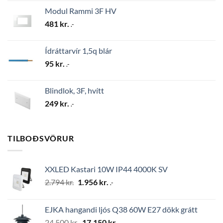
Modul Rammi 3F HV
481
kr.
.-
Ídráttarvír 1,5q blár
95
kr.
.-
Blindlok, 3F, hvítt
249
kr.
.-
TILBOÐSVÖRUR
XXLED Kastari 10W IP44 4000K SV
Original
Current
2.794
kr.
1.956
kr.
.-
price
price
was:
is:
EJKA hangandi ljós Q38 60W E27 dökk grátt
2.794 kr..
1.956 kr..
Original
Current
24.500
kr.
17.150
kr.
.-