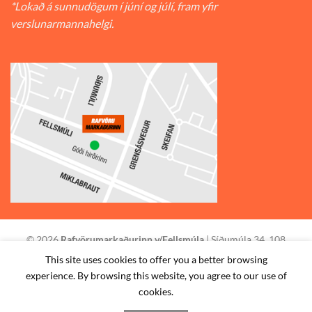
*Lokað á sunnudögum í júní og júlí, fram yfir
verslunarmannahelgi.
© 2026
Rafvörumarkaðurinn v/Fellsmúla
| Síðumúla 34, 108
Reykjavík | S: 585-2888 |
This site uses cookies to offer you a better browsing
experience. By browsing this website, you agree to our use of
STAÐSETNING
HAFA SAMBAND
SKILMÁLAR
cookies.