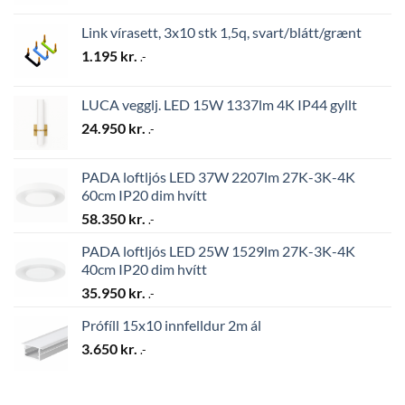
Link vírasett, 3x10 stk 1,5q, svart/blátt/grænt
1.195
kr.
.-
LUCA vegglj. LED 15W 1337lm 4K IP44 gyllt
24.950
kr.
.-
PADA loftljós LED 37W 2207lm 27K-3K-4K
60cm IP20 dim hvítt
58.350
kr.
.-
PADA loftljós LED 25W 1529lm 27K-3K-4K
40cm IP20 dim hvítt
35.950
kr.
.-
Prófíll 15x10 innfelldur 2m ál
3.650
kr.
.-