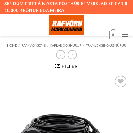
Skip
SENDUM FRÍTT Á NÆSTA PÓSTHÚS EF VERSLAÐ ER FYRIR
10.000 KRÓNUR EÐA MEIRA
to
content
0
HOME
/
RAFMAGNSEFNI
/
KAPLAR OG SNÚRUR
/
FRAMLENGINGARSNÚRUR
FILTER
Bæta við
á
óskalista