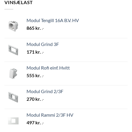
VINSÆLAST
Modul Tengill 16A B.V. HV
865
kr.
.-
Modul Grind 3F
171
kr.
.-
Modul Rofi einf. Hvítt
555
kr.
.-
Modul Grind 2/3F
270
kr.
.-
Modul Rammi 2/3F HV
497
kr.
.-