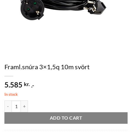
Framl.snúra 3×1,5q 10m svört
5.585
kr.
.-
In stock
Framl.snúra 3x1,5q 10m svört quantity
ADD TO CART