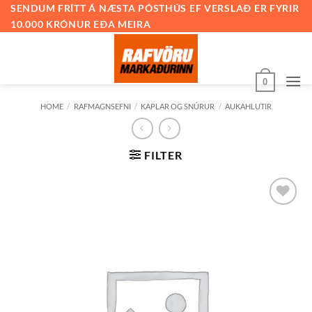
Skip
SENDUM FRÍTT Á NÆSTA PÓSTHÚS EF VERSLAÐ ER FYRIR
10.000 KRÓNUR EÐA MEIRA
to
content
0
HOME
/
RAFMAGNSEFNI
/
KAPLAR OG SNÚRUR
/
AUKAHLUTIR
FILTER
Bæta við
á
óskalista