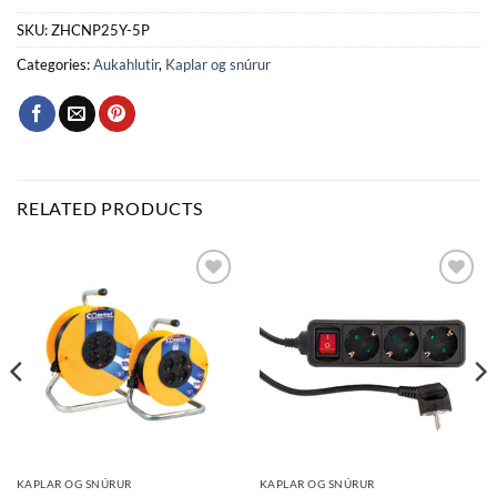
SKU:
ZHCNP25Y-5P
Categories:
Aukahlutir
,
Kaplar og snúrur
RELATED PRODUCTS
Bæta
Bæta
við á
við á
óskalista
óskalista
KAPLAR OG SNÚRUR
KAPLAR OG SNÚRUR