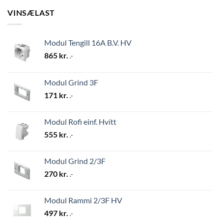
VINSÆLAST
Modul Tengill 16A B.V. HV
865
kr.
.-
Modul Grind 3F
171
kr.
.-
Modul Rofi einf. Hvítt
555
kr.
.-
Modul Grind 2/3F
270
kr.
.-
Modul Rammi 2/3F HV
497
kr.
.-