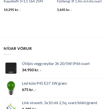
Kapalkefli 3×1,5 16A 25M
Fjöltengi 3f 1,4m m/rofa svart
14.295
kr.
1.645
kr.
.-
.-
NÝJAR VÖRUR
Útiljós vegg neyðar 3h 20/5W IP66 svart
34.950
kr.
.-
Led kúla P45 E27 1W græn
675
kr.
.-
Link vírasett, 3x10 stk 2,5q, svart/blátt/grænt
1.295
kr.