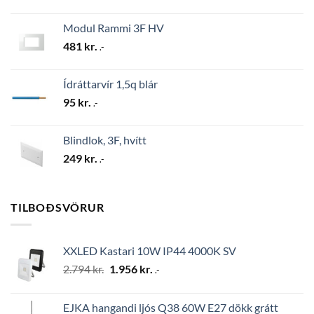
Modul Rammi 3F HV
481
kr.
.-
Ídráttarvír 1,5q blár
95
kr.
.-
Blindlok, 3F, hvítt
249
kr.
.-
TILBOÐSVÖRUR
XXLED Kastari 10W IP44 4000K SV
Original
Current
2.794
kr.
1.956
kr.
.-
price
price
was:
is:
EJKA hangandi ljós Q38 60W E27 dökk grátt
2.794 kr..
1.956 kr..