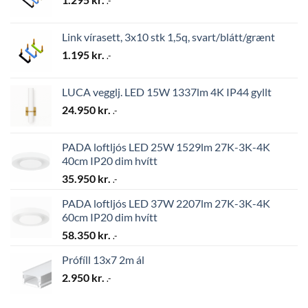
.-
Link vírasett, 3x10 stk 1,5q, svart/blátt/grænt
1.195
kr.
.-
LUCA vegglj. LED 15W 1337lm 4K IP44 gyllt
24.950
kr.
.-
PADA loftljós LED 25W 1529lm 27K-3K-4K
40cm IP20 dim hvítt
35.950
kr.
.-
PADA loftljós LED 37W 2207lm 27K-3K-4K
60cm IP20 dim hvítt
58.350
kr.
.-
Prófíll 13x7 2m ál
2.950
kr.
.-