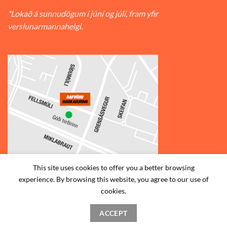
*Lokað á sunnudögum í júní og júlí, fram yfir
verslunarmannahelgi.
This site uses cookies to offer you a better browsing
experience. By browsing this website, you agree to our use of
© 2026
Rafvörumarkaðurinn v/Fellsmúla
| Síðumúla 34, 108
cookies.
Reykjavík | S: 585-2888 |
ACCEPT
STAÐSETNING
HAFA SAMBAND
SKILMÁLAR