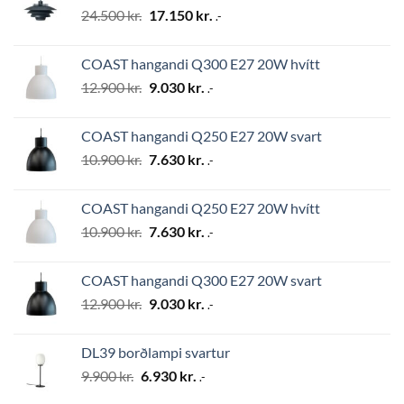
Original
Current
24.500
kr.
17.150
kr.
.-
price
price
was:
is:
COAST hangandi Q300 E27 20W hvítt
24.500 kr..
17.150 kr..
Original
Current
12.900
kr.
9.030
kr.
.-
price
price
was:
is:
COAST hangandi Q250 E27 20W svart
12.900 kr..
9.030 kr..
Original
Current
10.900
kr.
7.630
kr.
.-
price
price
was:
is:
COAST hangandi Q250 E27 20W hvítt
10.900 kr..
7.630 kr..
Original
Current
10.900
kr.
7.630
kr.
.-
price
price
was:
is:
COAST hangandi Q300 E27 20W svart
10.900 kr..
7.630 kr..
Original
Current
12.900
kr.
9.030
kr.
.-
price
price
was:
is:
DL39 borðlampi svartur
12.900 kr..
9.030 kr..
Original
Current
9.900
kr.
6.930
kr.
.-
price
price