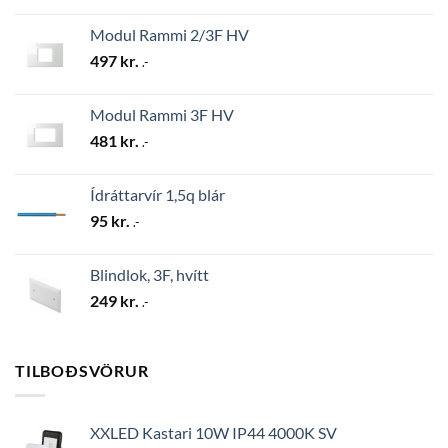
Modul Rammi 2/3F HV
497
kr.
.-
Modul Rammi 3F HV
481
kr.
.-
Ídráttarvír 1,5q blár
95
kr.
.-
Blindlok, 3F, hvítt
249
kr.
.-
TILBOÐSVÖRUR
XXLED Kastari 10W IP44 4000K SV