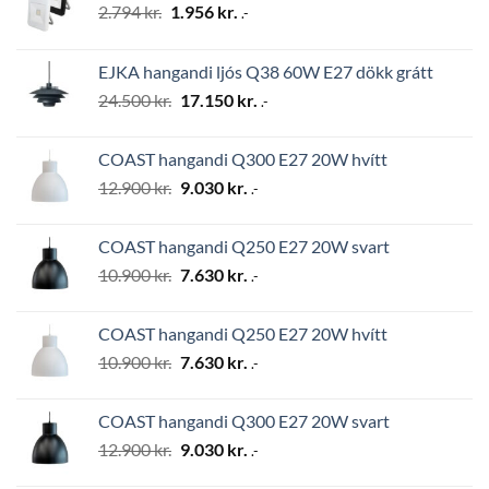
Original
Current
2.794
kr.
1.956
kr.
.-
price
price
was:
is:
EJKA hangandi ljós Q38 60W E27 dökk grátt
2.794 kr..
1.956 kr..
Original
Current
24.500
kr.
17.150
kr.
.-
price
price
was:
is:
COAST hangandi Q300 E27 20W hvítt
24.500 kr..
17.150 kr..
Original
Current
12.900
kr.
9.030
kr.
.-
price
price
was:
is:
COAST hangandi Q250 E27 20W svart
12.900 kr..
9.030 kr..
Original
Current
10.900
kr.
7.630
kr.
.-
price
price
was:
is:
COAST hangandi Q250 E27 20W hvítt
10.900 kr..
7.630 kr..
Original
Current
10.900
kr.
7.630
kr.
.-
price
price
was:
is:
COAST hangandi Q300 E27 20W svart
10.900 kr..
7.630 kr..
Original
Current
12.900
kr.
9.030
kr.
.-
price
price