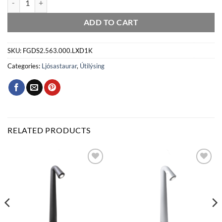
ADD TO CART
SKU:
FGDS2.563.000.LXD1K
Categories:
Ljósastaurar
,
Útilýsing
RELATED PRODUCTS
Bæta
Bæta
við á
við á
óskalista
óskalista