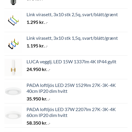
Link vírasett, 3x10 stk 2,5q, svart/blátt/grænt
1.295
kr.
.-
Link vírasett, 3x10 stk 1,5q, svart/blátt/grænt
1.195
kr.
.-
LUCA vegglj. LED 15W 1337lm 4K IP44 gyllt
24.950
kr.
.-
PADA loftljós LED 25W 1529lm 27K-3K-4K
40cm IP20 dim hvítt
35.950
kr.
.-
PADA loftljós LED 37W 2207lm 27K-3K-4K
60cm IP20 dim hvítt
58.350
kr.
.-