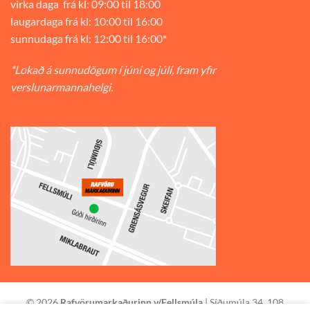
virka daga frá kl: 09:00 til 18:00
laugardaga frá kl: 10:00 til 16:00
sunnudaga frá kl: 12:00 til 16:00*
*Lokað á sunnudögum í júní og júlí, fram yfir
verslunarmannahelgi.
© 2026
Rafvörumarkaðurinn v/Fellsmúla
| Síðumúla 34, 108