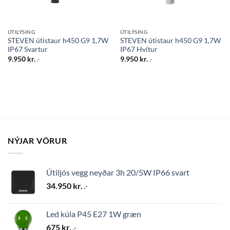
ÚTILÝSING
ÚTILÝSING
STEVEN útistaur h450 G9 1,7W
STEVEN útistaur h450 G9 1,7W
IP67 Svartur
IP67 Hvítur
9.950
kr.
9.950
kr.
.-
.-
NÝJAR VÖRUR
Útiljós vegg neyðar 3h 20/5W IP66 svart
34.950
kr.
.-
Led kúla P45 E27 1W græn
675
kr.
.-