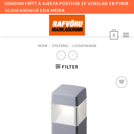
Skip
SENDUM FRÍTT Á NÆSTA PÓSTHÚS EF VERSLAÐ ER FYRIR
10.000 KRÓNUR EÐA MEIRA
to
content
0
HOME
/
ÚTILÝSING
/
LJÓSASTAURAR
FILTER
Bæta við
á
óskalista