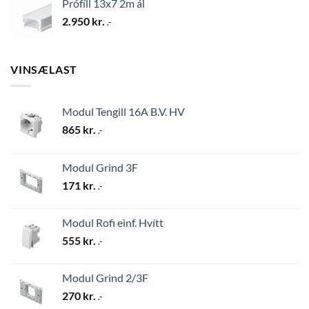
Prófíll 13x7 2m ál
2.950
kr.
.-
VINSÆLAST
Modul Tengill 16A B.V. HV
865
kr.
.-
Modul Grind 3F
171
kr.
.-
Modul Rofi einf. Hvítt
555
kr.
.-
Modul Grind 2/3F
270
kr.
.-