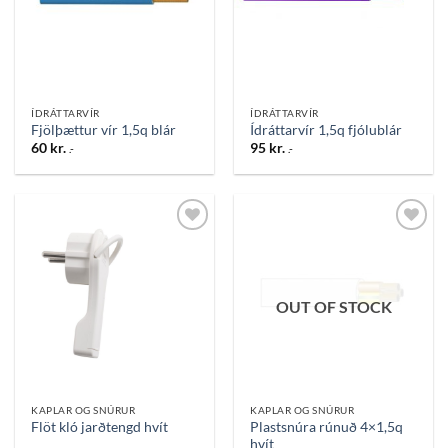
ÍDRÁTTARVÍR
ÍDRÁTTARVÍR
Fjölþættur vír 1,5q blár
Ídráttarvír 1,5q fjólublár
60
kr.
95
kr.
.-
.-
Bæta
Bæta
við á
við á
óskalista
óskalista
OUT OF STOCK
KAPLAR OG SNÚRUR
KAPLAR OG SNÚRUR
Plastsnúra rúnuð 4×1,5q
Flöt kló jarðtengd hvít
hvít