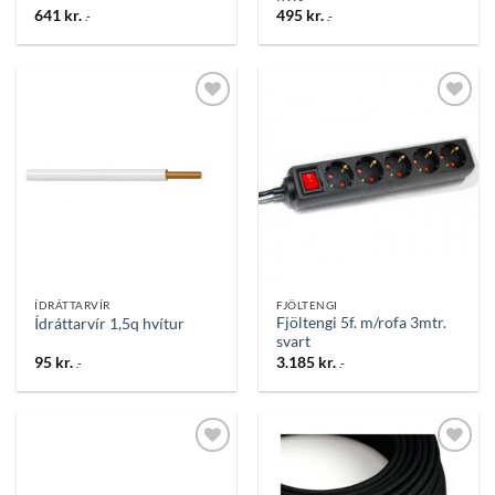
641
kr.
495
kr.
.-
.-
Bæta
Bæta
við á
við á
óskalista
óskalista
ÍDRÁTTARVÍR
FJÖLTENGI
Fjöltengi 5f. m/rofa 3mtr.
Ídráttarvír 1,5q hvítur
svart
95
kr.
3.185
kr.
.-
.-
Bæta
Bæta
við á
við á