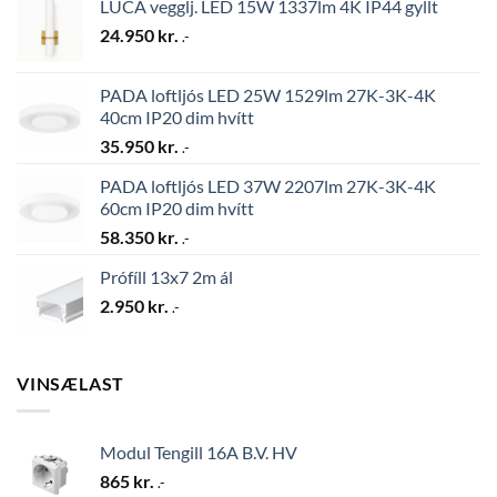
LUCA vegglj. LED 15W 1337lm 4K IP44 gyllt
24.950
kr.
.-
PADA loftljós LED 25W 1529lm 27K-3K-4K
40cm IP20 dim hvítt
35.950
kr.
.-
PADA loftljós LED 37W 2207lm 27K-3K-4K
60cm IP20 dim hvítt
58.350
kr.
.-
Prófíll 13x7 2m ál
2.950
kr.
.-
VINSÆLAST
Modul Tengill 16A B.V. HV
865
kr.
.-