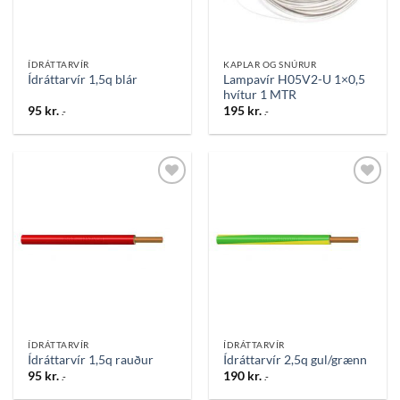
ÍDRÁTTARVÍR
KAPLAR OG SNÚRUR
Lampavír H05V2-U 1×0,5
Ídráttarvír 1,5q blár
hvítur 1 MTR
95
kr.
195
kr.
.-
.-
Bæta
Bæta
við á
við á
óskalista
óskalista
ÍDRÁTTARVÍR
ÍDRÁTTARVÍR
Ídráttarvír 1,5q rauður
Ídráttarvír 2,5q gul/grænn
95
kr.
190
kr.
.-
.-