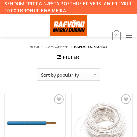
Skip
SENDUM FRÍTT Á NÆSTA PÓSTHÚS EF VERSLAÐ ER FYRIR
10.000 KRÓNUR EÐA MEIRA
to
content
0
HOME
/
RAFMAGNSEFNI
/
KAPLAR OG SNÚRUR
FILTER
Bæta
Bæta
við á
við á
óskalista
óskalista