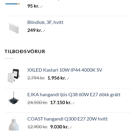
95
kr.
.-
Blindlok, 3F, hvítt
249
kr.
.-
TILBOÐSVÖRUR
XXLED Kastari 10W IP44 4000K SV
Original
Current
2.794
kr.
1.956
kr.
.-
price
price
was:
is:
EJKA hangandi ljós Q38 60W E27 dökk grátt
2.794 kr..
1.956 kr..
Original
Current
24.500
kr.
17.150
kr.
.-
price
price
was:
is:
COAST hangandi Q300 E27 20W hvítt
24.500 kr..
17.150 kr..
Original
Current
12.900
kr.
9.030
kr.
.-
price
price