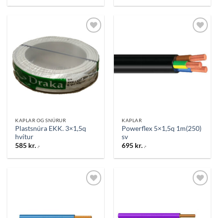
Bæta
Bæta
við á
við á
óskalista
óskalista
KAPLAR OG SNÚRUR
KAPLAR
Plastsnúra EKK. 3×1,5q
Powerflex 5×1,5q 1m(250)
hvítur
sv
585
kr.
695
kr.
.-
.-
Bæta
Bæta
við á
við á
óskalista
óskalista