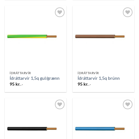
Bæta
Bæta
við á
við á
óskalista
óskalista
ÍDRÁTTARVÍR
ÍDRÁTTARVÍR
Ídráttarvír 1,5q gul/grænn
Ídráttarvír 1,5q brúnn
95
kr.
95
kr.
.-
.-
Bæta
Bæta
við á
við á
óskalista
óskalista