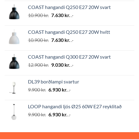
was:
is:
COAST hangandi Q250 E27 20W svart
12.900 kr..
9.030 kr..
Original
Current
10.900
kr.
7.630
kr.
.-
price
price
was:
is:
COAST hangandi Q250 E27 20W hvítt
10.900 kr..
7.630 kr..
Original
Current
10.900
kr.
7.630
kr.
.-
price
price
was:
is:
COAST hangandi Q300 E27 20W svart
10.900 kr..
7.630 kr..
Original
Current
12.900
kr.
9.030
kr.
.-
price
price
was:
is:
DL39 borðlampi svartur
12.900 kr..
9.030 kr..
Original
Current
9.900
kr.
6.930
kr.
.-
price
price
was:
is:
LOOP hangandi ljós Ø25 60W E27 reyklitað
9.900 kr..
6.930 kr..
Original
Current
9.900
kr.
6.930
kr.
.-
price
price
was:
is:
9.900 kr..
6.930 kr..