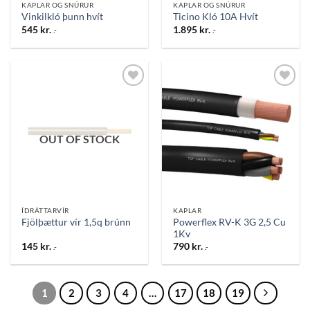
KAPLAR OG SNÚRUR
KAPLAR OG SNÚRUR
Vinkilkló þunn hvít
Ticino Kló 10A Hvít
545
kr.
1.895
kr.
.-
.-
Bæta
Bæta
við á
við á
óskalista
óskalista
OUT OF STOCK
ÍDRÁTTARVÍR
KAPLAR
Powerflex RV-K 3G 2,5 Cu
Fjölþættur vír 1,5q brúnn
1Kv
145
kr.
790
kr.
.-
.-
1
2
3
4
…
17
18
19