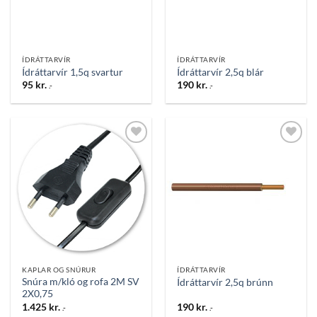
ÍDRÁTTARVÍR
ÍDRÁTTARVÍR
Ídráttarvír 1,5q svartur
Ídráttarvír 2,5q blár
95
kr.
190
kr.
.-
.-
Bæta
Bæta
við á
við á
óskalista
óskalista
KAPLAR OG SNÚRUR
ÍDRÁTTARVÍR
Snúra m/kló og rofa 2M SV
Ídráttarvír 2,5q brúnn
2X0,75
1.425
kr.
190
kr.
.-
.-