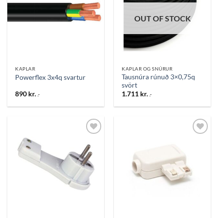
óskalista
óskalista
OUT OF STOCK
KAPLAR
KAPLAR OG SNÚRUR
Tausnúra rúnuð 3×0,75q
Powerflex 3x4q svartur
svört
890
kr.
1.711
kr.
.-
.-
Bæta
Bæta
við á
við á
óskalista
óskalista