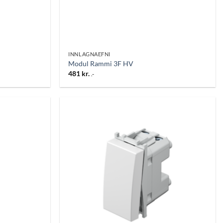
INNLAGNAEFNI
Modul Rammi 3F HV
481
kr.
.-
Bæta
Bæta
við á
við á
óskalista
óskalista