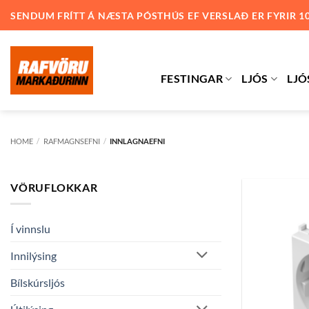
Skip
SENDUM FRÍTT Á NÆSTA PÓSTHÚS EF VERSLAÐ ER FYRIR 1
to
content
FESTINGAR
LJÓS
LJÓ
HOME
/
RAFMAGNSEFNI
/
INNLAGNAEFNI
VÖRUFLOKKAR
Í vinnslu
Innilýsing
Bílskúrsljós