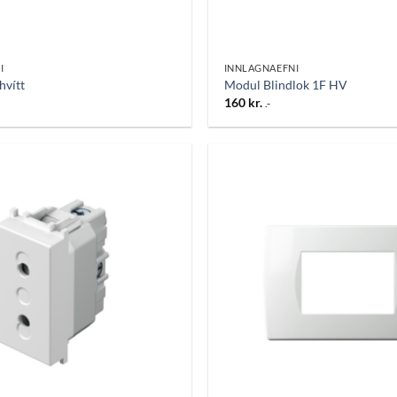
I
INNLAGNAEFNI
hvítt
Modul Blindlok 1F HV
160
kr.
.-
Bæta
við á
óskalista