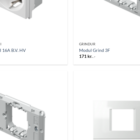
I
GRINDUR
l 16A B.V. HV
Modul Grind 3F
171
kr.
.-
Bæta
við á
óskalista