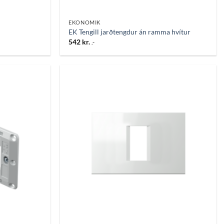
EKONOMIK
EK Tengill jarðtengdur án ramma hvítur
542
kr.
.-
Bæta
Bæta
við á
við á
óskalista
óskalista