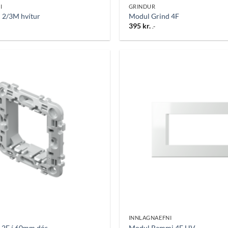
I
GRINDUR
2/3M hvítur
Modul Grind 4F
395
kr.
.-
Bæta
við á
óskalista
INNLAGNAEFNI
 2F í 60mm dós
Modul Rammi 4F HV