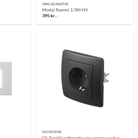
INNLAGNAEFNI
Modul Rammi 1/3M HV
395
kr.
.-
Bæta
Bæta
við á
við á
óskalista
óskalista
EKONOMIK
EK Tengill jarðtengdur án ramma svartur