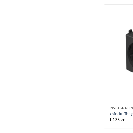
INNLAGNAEFN
xModul Tengi
1.175
kr.
.-