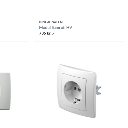
INNLAGNAEFNI
Modul Samrofi HV
735
kr.
.-
Bæta
Bæta
við á
við á
óskalista
óskalista