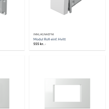
INNLAGNAEFNI
Modul Rofi einf. Hvítt
555
kr.
.-
Bæta
Bæta
við á
við á
óskalista
óskalista