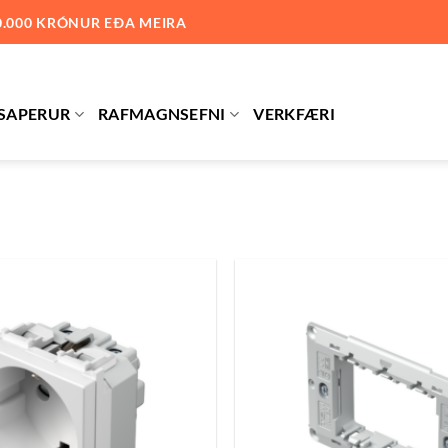
0.000 KRÓNUR EÐA MEIRA
SAPERUR
RAFMAGNSEFNI
VERKFÆRI
Bæta
við á
óskalista