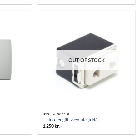
Bæta
Bæta
við á
við á
óskalista
óskalista
OUT OF STOCK
INNLAGNAEFNI
Ticino Tengill f/venjulega kló
1.250
kr.
.-