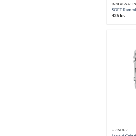
INNLAGNAEFN
SOFT Rammi 
425
kr.
.-
GRINDUR
Modul Grind