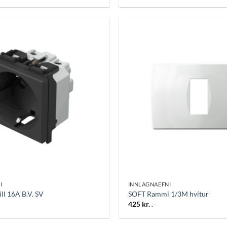
Bæta
við á
óskalista
I
INNLAGNAEFNI
ll 16A B.V. SV
SOFT Rammi 1/3M hvítur
425
kr.
.-