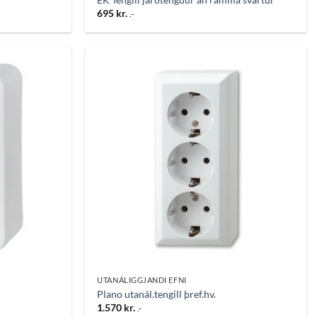
695
kr.
.-
Bæta
Bæta
við á
við á
óskalista
óskalista
UTANÁLIGGJANDI EFNI
Plano utanál.tengill þref.hv.
1.570
kr.
.-