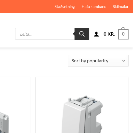
Staðsetning
Hafa samband
Skilmálar
Products
0
KR.
search
0
Bæta
Bæta
við á
við á
óskalista
óskalista