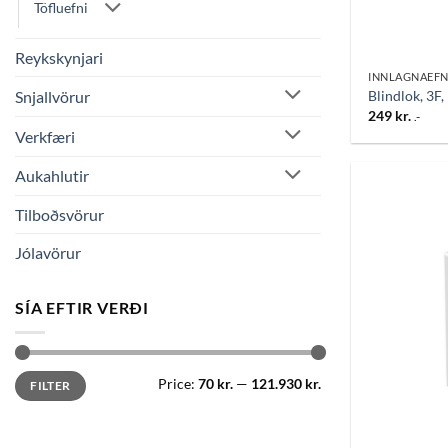
Töfluefni
Reykskynjari
INNLAGNAEFN
Snjallvörur
Blindlok, 3F, 
249
kr.
.-
Verkfæri
Aukahlutir
Tilboðsvörur
Jólavörur
SÍA EFTIR VERÐI
Min
Max
Price:
70 kr.
—
121.930 kr.
FILTER
price
price