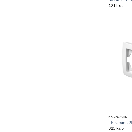
171
kr.
.-
EKONOMIK
EK rammi, 2F,
325
kr.
.-