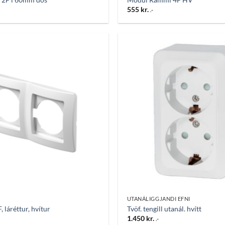
555
kr.
.-
Bæta
við á
óskalista
UTANÁLIGGJANDI EFNI
 láréttur, hvítur
Tvöf. tengill utanál. hvítt
1.450
kr.
.-