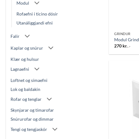
Modul
Rofaefni í ticino dósir
Utanáliggjandi efni
GRINDUR
Falir
Modul Grind
270
kr.
.-
Kaplar og snúrur
Klær og hulsur
Lagnaefni
Loftnet og símaefni
Lok og baldakin
Rofar og tenglar
Skynjarar og tímarofar
Snúrurofar og dimmar
Tengi og tengjaskór