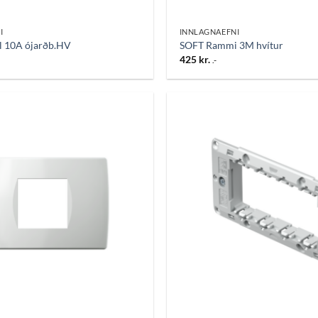
I
INNLAGNAEFNI
ll 10A ójarðb.HV
SOFT Rammi 3M hvítur
425
kr.
.-
Bæta
við á
óskalista