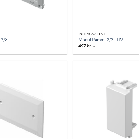
INNLAGNAEFNI
 2/3F
Modul Rammi 2/3F HV
497
kr.
.-
Bæta
við á
óskalista