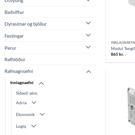
Útilýsing
Baðviftur
Dyrasímar og bjöllur
Festingar
INNLAGNAEFN
Perur
Modul Tengil
865
kr.
.-
Rafhlöður
Rafmagnsefni
Innlagnaefni
Síðasti séns
Adria
Ekonomik
Logiq