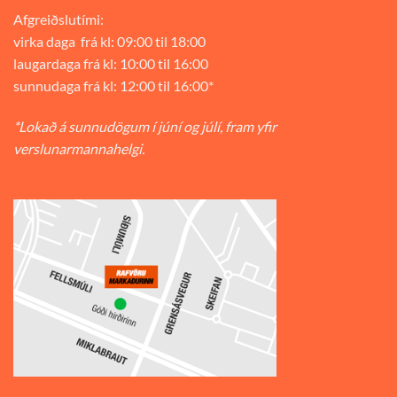
Afgreiðslutími:
virka daga frá kl: 09:00 til 18:00
laugardaga frá kl: 10:00 til 16:00
sunnudaga frá kl: 12:00 til 16:00*
*Lokað á sunnudögum í júní og júlí, fram yfir
verslunarmannahelgi.