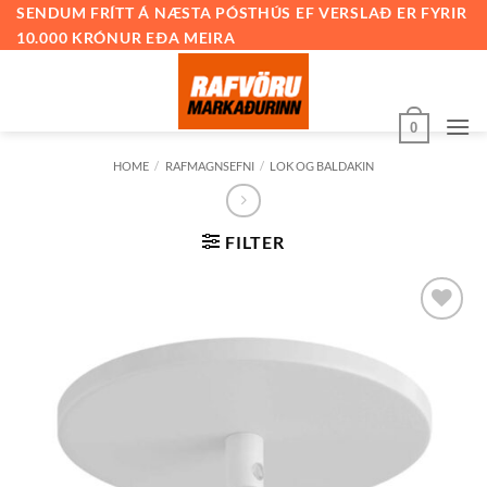
Skip
SENDUM FRÍTT Á NÆSTA PÓSTHÚS EF VERSLAÐ ER FYRIR
10.000 KRÓNUR EÐA MEIRA
to
content
0
HOME
/
RAFMAGNSEFNI
/
LOK OG BALDAKIN
FILTER
Bæta við
á
óskalista