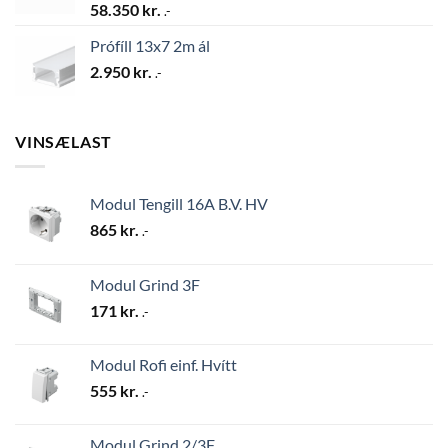
58.350
kr.
.-
Prófíll 13x7 2m ál
2.950
kr.
.-
VINSÆLAST
Modul Tengill 16A B.V. HV
865
kr.
.-
Modul Grind 3F
171
kr.
.-
Modul Rofi einf. Hvítt
555
kr.
.-
Modul Grind 2/3F