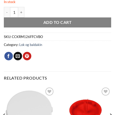
In stock
Loftlok Q126 m/togfestu matt hvítt quantity
ADD TO CART
SKU:
CCKRM126FFCVBO
Category:
Lok og baldakin
RELATED PRODUCTS
Bæta
Bæta
við á
við á
óskalista
óskalista