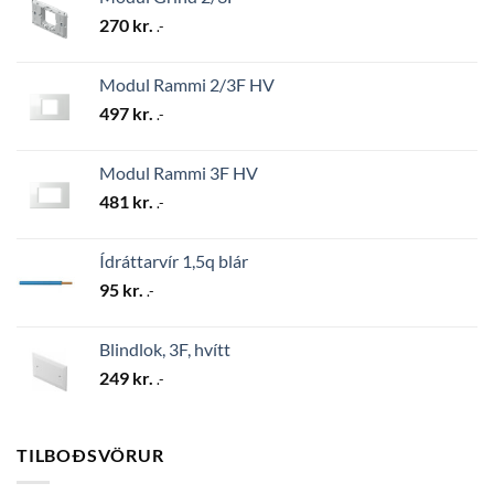
270
kr.
.-
Modul Rammi 2/3F HV
497
kr.
.-
Modul Rammi 3F HV
481
kr.
.-
Ídráttarvír 1,5q blár
95
kr.
.-
Blindlok, 3F, hvítt
249
kr.
.-
TILBOÐSVÖRUR