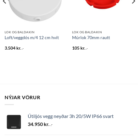
LOK OG BALDAKIN
LOK OG BALDAKIN
Loft/veggdós m/4 12 cm hvít
Múrlok 70mm rautt
3.504
kr.
105
kr.
.-
.-
NÝJAR VÖRUR
Útiljós vegg neyðar 3h 20/5W IP66 svart
34.950
kr.
.-