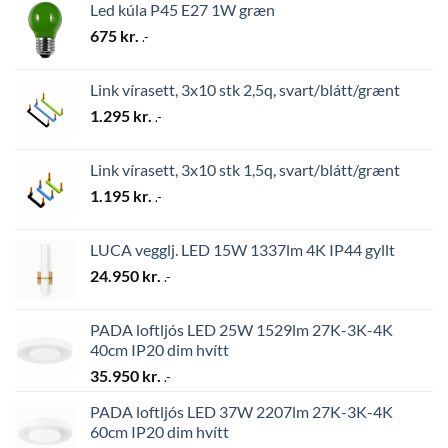
Led kúla P45 E27 1W græn
675
kr.
.-
Link vírasett, 3x10 stk 2,5q, svart/blátt/grænt
1.295
kr.
.-
Link vírasett, 3x10 stk 1,5q, svart/blátt/grænt
1.195
kr.
.-
LUCA vegglj. LED 15W 1337lm 4K IP44 gyllt
24.950
kr.
.-
PADA loftljós LED 25W 1529lm 27K-3K-4K
40cm IP20 dim hvítt
35.950
kr.
.-
PADA loftljós LED 37W 2207lm 27K-3K-4K
60cm IP20 dim hvítt