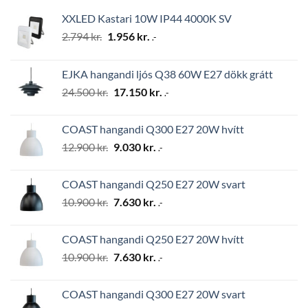
XXLED Kastari 10W IP44 4000K SV
Original
Current
2.794
kr.
1.956
kr.
.-
price
price
was:
is:
EJKA hangandi ljós Q38 60W E27 dökk grátt
2.794 kr..
1.956 kr..
Original
Current
24.500
kr.
17.150
kr.
.-
price
price
was:
is:
COAST hangandi Q300 E27 20W hvítt
24.500 kr..
17.150 kr..
Original
Current
12.900
kr.
9.030
kr.
.-
price
price
was:
is:
COAST hangandi Q250 E27 20W svart
12.900 kr..
9.030 kr..
Original
Current
10.900
kr.
7.630
kr.
.-
price
price
was:
is:
COAST hangandi Q250 E27 20W hvítt
10.900 kr..
7.630 kr..
Original
Current
10.900
kr.
7.630
kr.
.-
price
price
was:
is:
COAST hangandi Q300 E27 20W svart
10.900 kr..
7.630 kr..