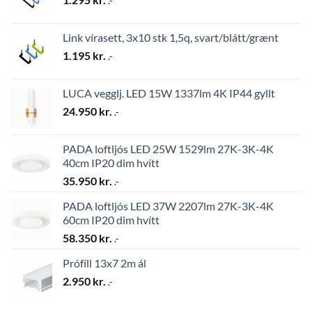
.-
Link vírasett, 3x10 stk 1,5q, svart/blátt/grænt
1.195
kr.
.-
LUCA vegglj. LED 15W 1337lm 4K IP44 gyllt
24.950
kr.
.-
PADA loftljós LED 25W 1529lm 27K-3K-4K
40cm IP20 dim hvítt
35.950
kr.
.-
PADA loftljós LED 37W 2207lm 27K-3K-4K
60cm IP20 dim hvítt
58.350
kr.
.-
Prófíll 13x7 2m ál
2.950
kr.
.-