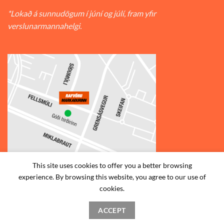
*Lokað á sunnudögum í júní og júlí, fram yfir
verslunarmannahelgi.
This site uses cookies to offer you a better browsing
experience. By browsing this website, you agree to our use of
© 2026
Rafvörumarkaðurinn v/Fellsmúla
| Síðumúla 34, 108
cookies.
Reykjavík | S: 585-2888 |
ACCEPT
STAÐSETNING
HAFA SAMBAND
SKILMÁLAR