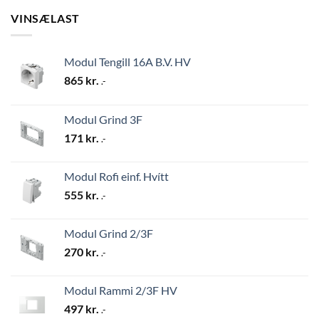
VINSÆLAST
Modul Tengill 16A B.V. HV
865
kr.
.-
Modul Grind 3F
171
kr.
.-
Modul Rofi einf. Hvítt
555
kr.
.-
Modul Grind 2/3F
270
kr.
.-
Modul Rammi 2/3F HV
497
kr.
.-