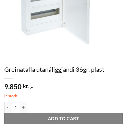
Greinatafla utanáliggjandi 36gr. plast
9.850
kr.
.-
In stock
Greinatafla utanáliggjandi 36gr. plast quantity
ADD TO CART