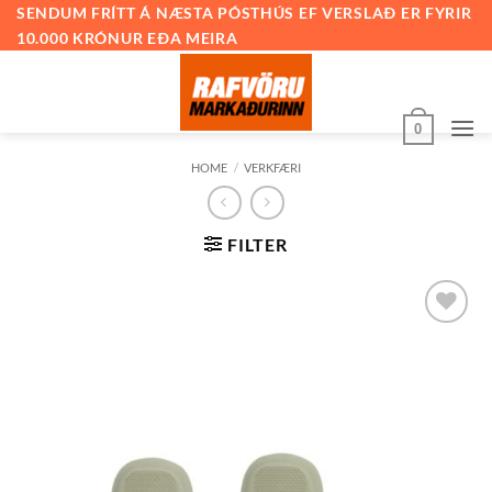
Skip
SENDUM FRÍTT Á NÆSTA PÓSTHÚS EF VERSLAÐ ER FYRIR
10.000 KRÓNUR EÐA MEIRA
to
content
0
HOME
/
VERKFÆRI
FILTER
Bæta við
á
óskalista