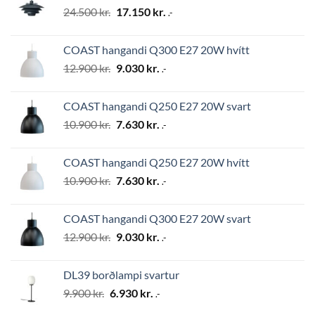
Original
Current
24.500
kr.
17.150
kr.
.-
price
price
was:
is:
COAST hangandi Q300 E27 20W hvítt
24.500 kr..
17.150 kr..
Original
Current
12.900
kr.
9.030
kr.
.-
price
price
was:
is:
COAST hangandi Q250 E27 20W svart
12.900 kr..
9.030 kr..
Original
Current
10.900
kr.
7.630
kr.
.-
price
price
was:
is:
COAST hangandi Q250 E27 20W hvítt
10.900 kr..
7.630 kr..
Original
Current
10.900
kr.
7.630
kr.
.-
price
price
was:
is:
COAST hangandi Q300 E27 20W svart
10.900 kr..
7.630 kr..
Original
Current
12.900
kr.
9.030
kr.
.-
price
price
was:
is:
DL39 borðlampi svartur
12.900 kr..
9.030 kr..
Original
Current
9.900
kr.
6.930
kr.
.-
price
price