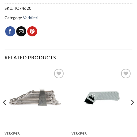
SKU:
TO74620
Category:
Verkfæri
RELATED PRODUCTS
Bæta
Bæta
við á
við á
óskalista
óskalista
VERKFÆRI
VERKFÆRI