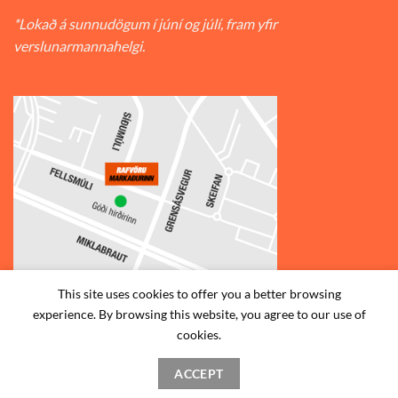
*Lokað á sunnudögum í júní og júlí, fram yfir
verslunarmannahelgi.
This site uses cookies to offer you a better browsing
experience. By browsing this website, you agree to our use of
© 2026
Rafvörumarkaðurinn v/Fellsmúla
| Síðumúla 34, 108
cookies.
Reykjavík | S: 585-2888 |
ACCEPT
STAÐSETNING
HAFA SAMBAND
SKILMÁLAR