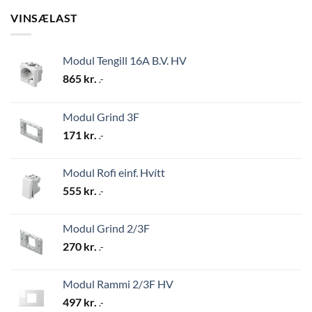
VINSÆLAST
Modul Tengill 16A B.V. HV
865
kr.
.-
Modul Grind 3F
171
kr.
.-
Modul Rofi einf. Hvítt
555
kr.
.-
Modul Grind 2/3F
270
kr.
.-
Modul Rammi 2/3F HV
497
kr.
.-