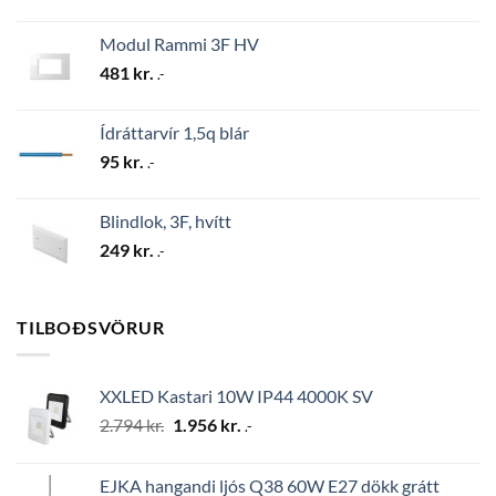
Modul Rammi 3F HV
481
kr.
.-
Ídráttarvír 1,5q blár
95
kr.
.-
Blindlok, 3F, hvítt
249
kr.
.-
TILBOÐSVÖRUR
XXLED Kastari 10W IP44 4000K SV
Original
Current
2.794
kr.
1.956
kr.
.-
price
price
was:
is:
EJKA hangandi ljós Q38 60W E27 dökk grátt
2.794 kr..
1.956 kr..