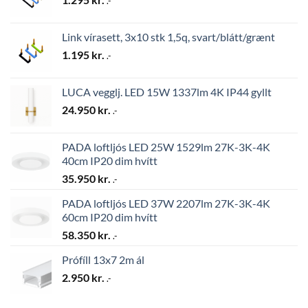
.-
Link vírasett, 3x10 stk 1,5q, svart/blátt/grænt
1.195
kr.
.-
LUCA vegglj. LED 15W 1337lm 4K IP44 gyllt
24.950
kr.
.-
PADA loftljós LED 25W 1529lm 27K-3K-4K
40cm IP20 dim hvítt
35.950
kr.
.-
PADA loftljós LED 37W 2207lm 27K-3K-4K
60cm IP20 dim hvítt
58.350
kr.
.-
Prófíll 13x7 2m ál
2.950
kr.
.-