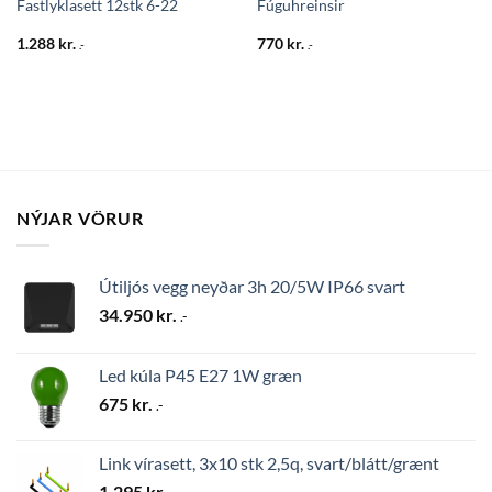
Fastlyklasett 12stk 6-22
Fúguhreinsir
1.288
kr.
770
kr.
.-
.-
NÝJAR VÖRUR
Útiljós vegg neyðar 3h 20/5W IP66 svart
34.950
kr.
.-
Led kúla P45 E27 1W græn
675
kr.
.-
Link vírasett, 3x10 stk 2,5q, svart/blátt/grænt
1.295
kr.