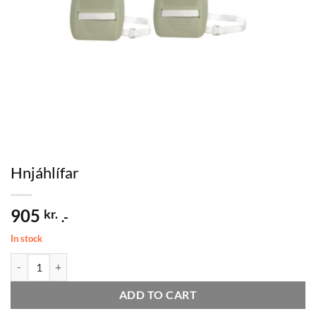
Hnjáhlífar
905
kr.
.-
In stock
Hnjáhlífar quantity
ADD TO CART