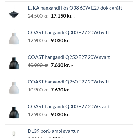
was:
is:
EJKA hangandi ljós Q38 60W E27 dökk grátt
2.794 kr..
1.956 kr..
Original
Current
24.500
kr.
17.150
kr.
.-
price
price
was:
is:
COAST hangandi Q300 E27 20W hvítt
24.500 kr..
17.150 kr..
Original
Current
12.900
kr.
9.030
kr.
.-
price
price
was:
is:
COAST hangandi Q250 E27 20W svart
12.900 kr..
9.030 kr..
Original
Current
10.900
kr.
7.630
kr.
.-
price
price
was:
is:
COAST hangandi Q250 E27 20W hvítt
10.900 kr..
7.630 kr..
Original
Current
10.900
kr.
7.630
kr.
.-
price
price
was:
is:
COAST hangandi Q300 E27 20W svart
10.900 kr..
7.630 kr..
Original
Current
12.900
kr.
9.030
kr.
.-
price
price
was:
is:
DL39 borðlampi svartur
12.900 kr..
9.030 kr..