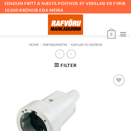
Skip
SENDUM FRÍTT Á NÆSTA PÓSTHÚS EF VERSLAÐ ER FYRIR
10.000 KRÓNUR EÐA MEIRA
to
content
0
HOME
/
RAFMAGNSEFNI
/
KAPLAR OG SNÚRUR
FILTER
Bæta við
á
óskalista