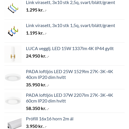
Link vírasett, 3x10 stk 2,5q, svart/blátt/grænt
1.295
kr.
.-
Link vírasett, 3x10 stk 1,5q, svart/blátt/grænt
1.195
kr.
.-
LUCA vegglj. LED 15W 1337lm 4K IP44 gyllt
24.950
kr.
.-
PADA loftljós LED 25W 1529lm 27K-3K-4K
40cm IP20 dim hvítt
35.950
kr.
.-
PADA loftljós LED 37W 2207lm 27K-3K-4K
60cm IP20 dim hvítt
58.350
kr.
.-
Prófíll 16x16 horn 2m ál
3.950
kr.
.-