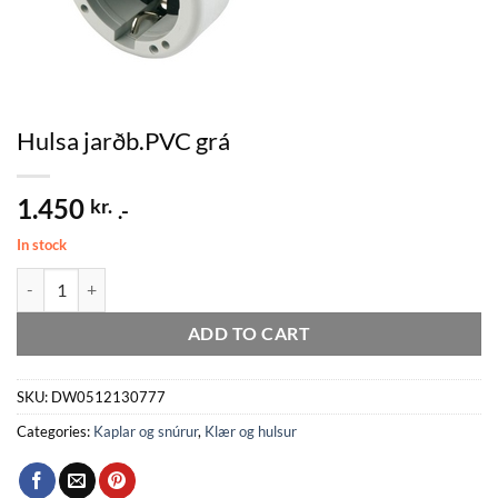
Hulsa jarðb.PVC grá
1.450
kr.
.-
In stock
Hulsa jarðb.PVC grá quantity
ADD TO CART
SKU:
DW0512130777
Categories:
Kaplar og snúrur
,
Klær og hulsur