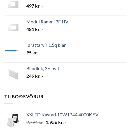
497
kr.
.-
Modul Rammi 3F HV
481
kr.
.-
Ídráttarvír 1,5q blár
95
kr.
.-
Blindlok, 3F, hvítt
249
kr.
.-
TILBOÐSVÖRUR
XXLED Kastari 10W IP44 4000K SV
Original
Current
2.794
kr.
1.956
kr.
.-
price
price