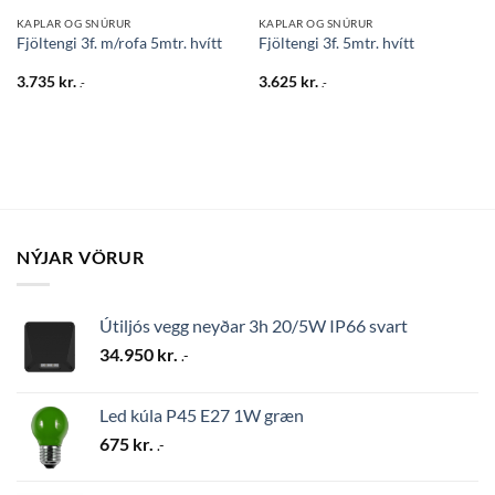
KAPLAR OG SNÚRUR
KAPLAR OG SNÚRUR
Fjöltengi 3f. m/rofa 5mtr. hvítt
Fjöltengi 3f. 5mtr. hvítt
3.735
kr.
3.625
kr.
.-
.-
NÝJAR VÖRUR
Útiljós vegg neyðar 3h 20/5W IP66 svart
34.950
kr.
.-
Led kúla P45 E27 1W græn
675
kr.
.-