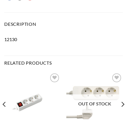
DESCRIPTION
12130
RELATED PRODUCTS
Bæta
Bæta
við á
við á
óskalista
óskalista
OUT OF STOCK