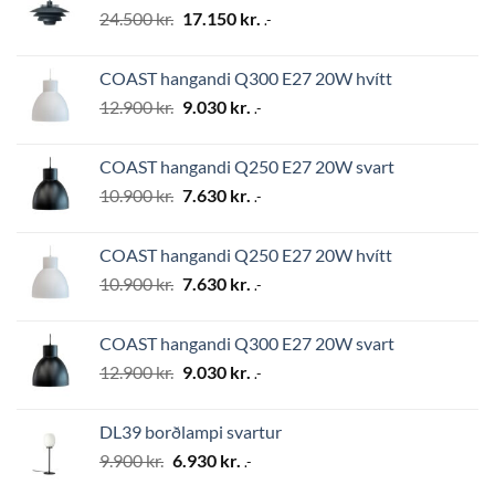
Original
Current
24.500
kr.
17.150
kr.
.-
price
price
was:
is:
COAST hangandi Q300 E27 20W hvítt
24.500 kr..
17.150 kr..
Original
Current
12.900
kr.
9.030
kr.
.-
price
price
was:
is:
COAST hangandi Q250 E27 20W svart
12.900 kr..
9.030 kr..
Original
Current
10.900
kr.
7.630
kr.
.-
price
price
was:
is:
COAST hangandi Q250 E27 20W hvítt
10.900 kr..
7.630 kr..
Original
Current
10.900
kr.
7.630
kr.
.-
price
price
was:
is:
COAST hangandi Q300 E27 20W svart
10.900 kr..
7.630 kr..
Original
Current
12.900
kr.
9.030
kr.
.-
price
price
was:
is:
DL39 borðlampi svartur
12.900 kr..
9.030 kr..
Original
Current
9.900
kr.
6.930
kr.
.-
price
price