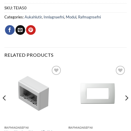
SKU:
TEIA50
Categories:
Aukahlutir
,
Innlagnaefni
,
Modul
,
Rafmagnsefni
RELATED PRODUCTS
Bæta
Bæta
við á
við á
óskalista
óskalista
RAFMAGNSEFNI
RAFMAGNSEFNI