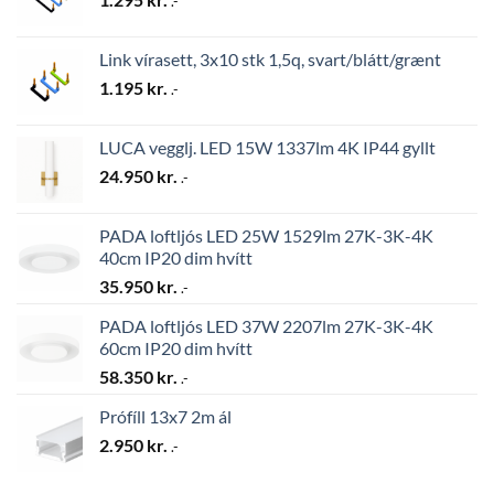
.-
Link vírasett, 3x10 stk 1,5q, svart/blátt/grænt
1.195
kr.
.-
LUCA vegglj. LED 15W 1337lm 4K IP44 gyllt
24.950
kr.
.-
PADA loftljós LED 25W 1529lm 27K-3K-4K
40cm IP20 dim hvítt
35.950
kr.
.-
PADA loftljós LED 37W 2207lm 27K-3K-4K
60cm IP20 dim hvítt
58.350
kr.
.-
Prófíll 13x7 2m ál
2.950
kr.
.-