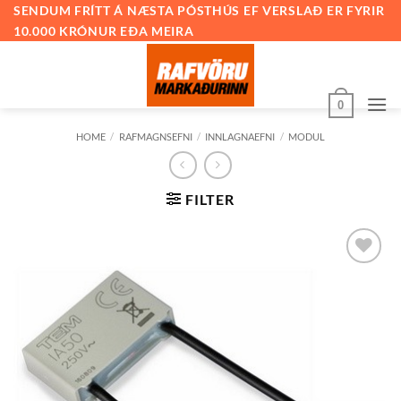
Skip
SENDUM FRÍTT Á NÆSTA PÓSTHÚS EF VERSLAÐ ER FYRIR
10.000 KRÓNUR EÐA MEIRA
to
content
0
HOME
/
RAFMAGNSEFNI
/
INNLAGNAEFNI
/
MODUL
FILTER
Bæta við
á
óskalista