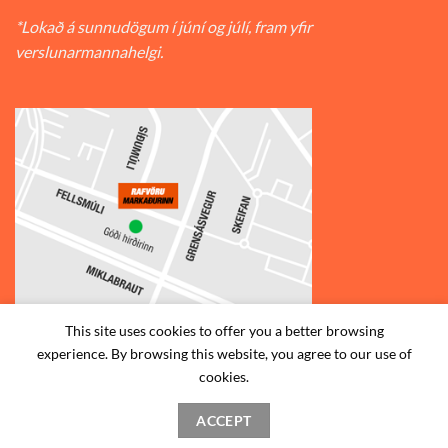
*Lokað á sunnudögum í júní og júlí, fram yfir
verslunarmannahelgi.
This site uses cookies to offer you a better browsing
experience. By browsing this website, you agree to our use of
© 2026
Rafvörumarkaðurinn v/Fellsmúla
| Síðumúla 34, 108
cookies.
Reykjavík | S: 585-2888 |
ACCEPT
STAÐSETNING
HAFA SAMBAND
SKILMÁLAR