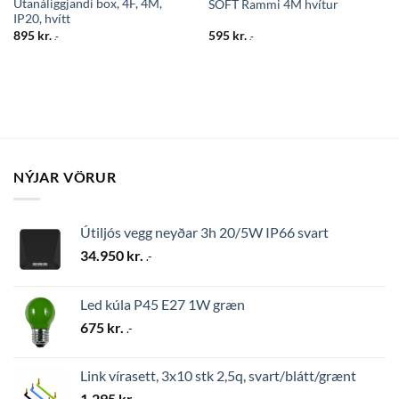
Utanáliggjandi box, 4F, 4M,
SOFT Rammi 4M hvítur
IP20, hvítt
895
kr.
595
kr.
.-
.-
NÝJAR VÖRUR
Útiljós vegg neyðar 3h 20/5W IP66 svart
34.950
kr.
.-
Led kúla P45 E27 1W græn
675
kr.
.-
Link vírasett, 3x10 stk 2,5q, svart/blátt/grænt
1.295
kr.