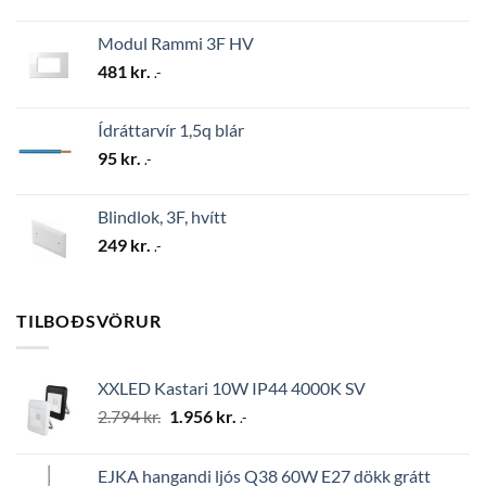
Modul Rammi 3F HV
481
kr.
.-
Ídráttarvír 1,5q blár
95
kr.
.-
Blindlok, 3F, hvítt
249
kr.
.-
TILBOÐSVÖRUR
XXLED Kastari 10W IP44 4000K SV
Original
Current
2.794
kr.
1.956
kr.
.-
price
price
was:
is:
EJKA hangandi ljós Q38 60W E27 dökk grátt
2.794 kr..
1.956 kr..