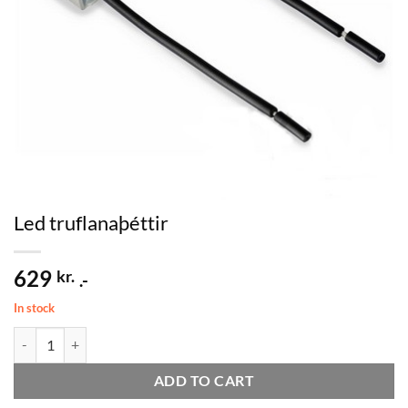
Led truflanaþéttir
629
kr.
.-
In stock
Led truflanaþéttir quantity
ADD TO CART