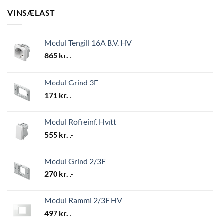
VINSÆLAST
Modul Tengill 16A B.V. HV
865
kr.
.-
Modul Grind 3F
171
kr.
.-
Modul Rofi einf. Hvítt
555
kr.
.-
Modul Grind 2/3F
270
kr.
.-
Modul Rammi 2/3F HV
497
kr.
.-