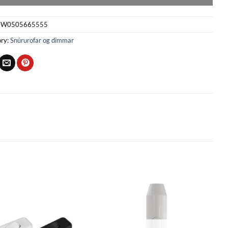
W0505665555
ry:
Snúrurofar og dimmar
Bæta
Bæta
við á
við á
óskalista
óskalista