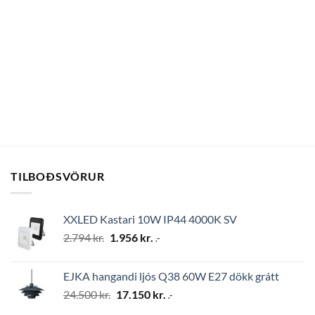
TILBOÐSVÖRUR
XXLED Kastari 10W IP44 4000K SV
Original
Current
2.794
kr.
1.956
kr.
.-
price
price
was:
is:
EJKA hangandi ljós Q38 60W E27 dökk grátt
2.794 kr..
1.956 kr..
Original
Current
24.500
kr.
17.150
kr.
.-
price
price