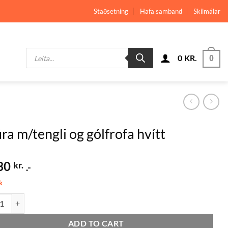
Staðsetning
Hafa samband
Skilmálar
Products
0
KR.
search
0
ra m/tengli og gólfrofa hvítt
30
kr.
.-
k
m/tengli og gólfrofa hvítt quantity
ADD TO CART