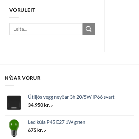
VÖRULEIT
Search
for:
NÝJAR VÖRUR
Útiljós vegg neyðar 3h 20/5W IP66 svart
34.950
kr.
.-
Led kúla P45 E27 1W græn
675
kr.
.-