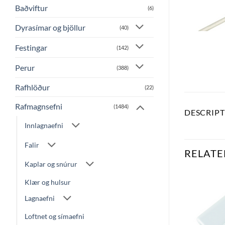
Baðviftur
(6)
Dyrasímar og bjöllur
(40)
Festingar
(142)
Perur
(388)
Rafhlöður
(22)
Rafmagnsefni
(1484)
DESCRIP
Innlagnaefni
Falir
RELATE
Kaplar og snúrur
Klær og hulsur
Lagnaefni
Bæta
Bæta
við á
við á
óskalista
óskalista
Loftnet og símaefni