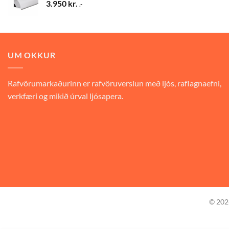
3.950
kr.
.-
UM OKKUR
Rafvörumarkaðurinn er rafvöruverslun með ljós, raflagnaefni,
verkfæri og mikið úrval ljósapera.
© 20