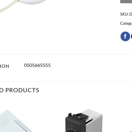
SKU:
D
Catego
0505665555
TION
D PRODUCTS
Bæta
Bæta
við á
við á
óskalista
óskalista