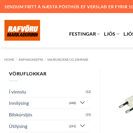
Skip
SENDUM FRÍTT Á NÆSTA PÓSTHÚS EF VERSLAÐ ER FYRIR 1
to
content
FESTINGAR
LJÓS
LJÓ
HOME
/
RAFMAGNSEFNI
/
SNÚRUROFAR OG DIMMAR
VÖRUFLOKKAR
Í vinnslu
(12)
Innilýsing
(448)
Bílskúrsljós
(15)
Útilýsing
(241)