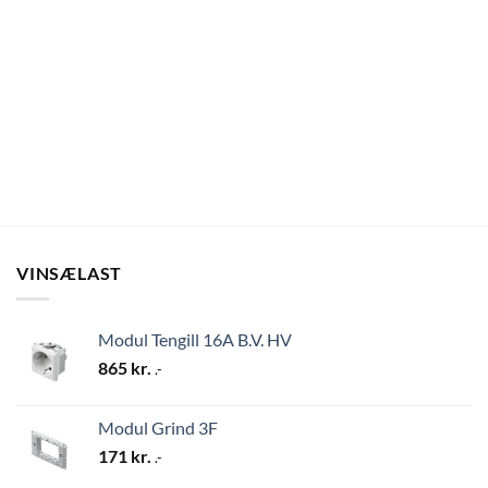
VINSÆLAST
Modul Tengill 16A B.V. HV
865
kr.
.-
Modul Grind 3F
171
kr.
.-