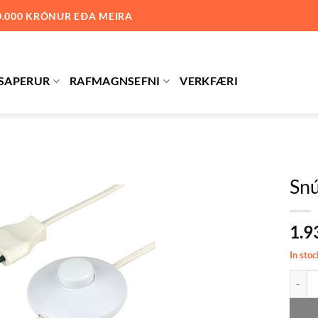
0.000 KRÓNUR EÐA MEIRA
SAPERUR
RAFMAGNSEFNI
VERKFÆRI
Snú
Bæta við
1.9
á
óskalista
In stoc
Snúra 