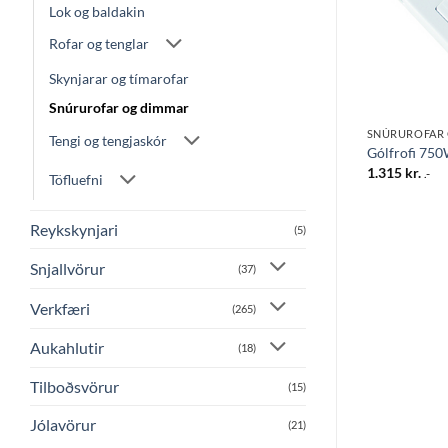
Lok og baldakin
Rofar og tenglar
Skynjarar og tímarofar
Snúrurofar og dimmar
IMMAR
SNÚRUROFAR OG DIMMAR
SNÚRUROFAR
Tengi og tengjaskór
00W svartur
Gólfrofi 6A hvítur
Gólfrofi 750
3.265
kr.
1.315
kr.
.-
.-
Töfluefni
Reykskynjari
(5)
Snjallvörur
(37)
Verkfæri
(265)
Aukahlutir
(18)
Tilboðsvörur
(15)
Jólavörur
(21)