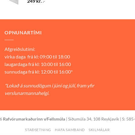
249
kr.
.-
OPNUNARTÍMI
Afgreiðslutími:
virka daga frá kl: 09:00 til 18:00
laugardaga frá kl: 10:00 til 16:00
sunnudaga frá kl: 12:00 til 16:00*
*Lokað á sunnudögum í júní og júlí, fram yfir
verslunarmannahelgi.
26
Rafvörumarkaðurinn v/Fellsmúla
| Síðumúla 34, 108 Reykjavík | S: 585
STAÐSETNING
HAFA SAMBAND
SKILMÁLAR