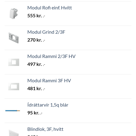
Modul Rofi einf. Hvítt
555
kr.
.-
Modul Grind 2/3F
270
kr.
.-
Modul Rammi 2/3F HV
497
kr.
.-
Modul Rammi 3F HV
481
kr.
.-
Ídráttarvír 1,5q blár
95
kr.
.-
Blindlok, 3F, hvítt