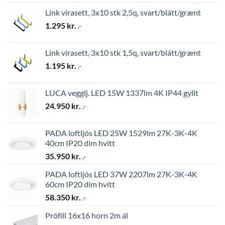
Link vírasett, 3x10 stk 2,5q, svart/blátt/grænt
1.295
kr.
.-
Link vírasett, 3x10 stk 1,5q, svart/blátt/grænt
1.195
kr.
.-
LUCA vegglj. LED 15W 1337lm 4K IP44 gyllt
24.950
kr.
.-
PADA loftljós LED 25W 1529lm 27K-3K-4K
40cm IP20 dim hvítt
35.950
kr.
.-
PADA loftljós LED 37W 2207lm 27K-3K-4K
60cm IP20 dim hvítt
58.350
kr.
.-
Prófíll 16x16 horn 2m ál