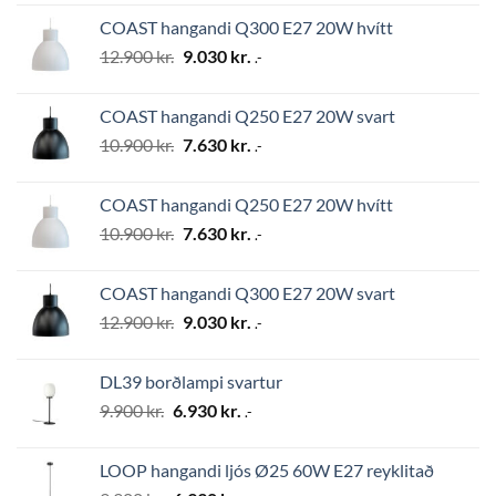
was:
is:
COAST hangandi Q300 E27 20W hvítt
24.500 kr..
17.150 kr..
Original
Current
12.900
kr.
9.030
kr.
.-
price
price
was:
is:
COAST hangandi Q250 E27 20W svart
12.900 kr..
9.030 kr..
Original
Current
10.900
kr.
7.630
kr.
.-
price
price
was:
is:
COAST hangandi Q250 E27 20W hvítt
10.900 kr..
7.630 kr..
Original
Current
10.900
kr.
7.630
kr.
.-
price
price
was:
is:
COAST hangandi Q300 E27 20W svart
10.900 kr..
7.630 kr..
Original
Current
12.900
kr.
9.030
kr.
.-
price
price
was:
is:
DL39 borðlampi svartur
12.900 kr..
9.030 kr..
Original
Current
9.900
kr.
6.930
kr.
.-
price
price
was:
is:
LOOP hangandi ljós Ø25 60W E27 reyklitað
9.900 kr..
6.930 kr..