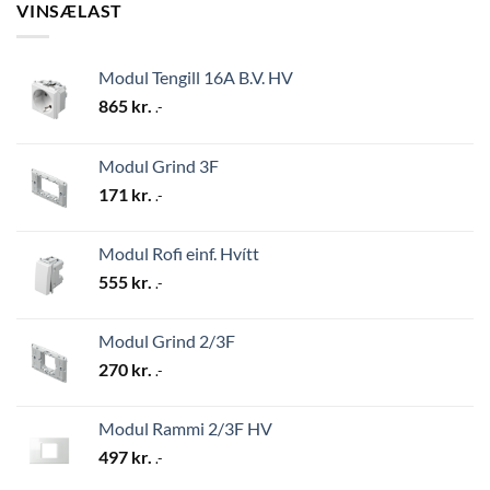
VINSÆLAST
Modul Tengill 16A B.V. HV
865
kr.
.-
Modul Grind 3F
171
kr.
.-
Modul Rofi einf. Hvítt
555
kr.
.-
Modul Grind 2/3F
270
kr.
.-
Modul Rammi 2/3F HV
497
kr.
.-