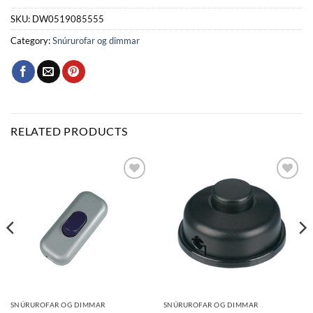
SKU:
DW0519085555
Category:
Snúrurofar og dimmar
RELATED PRODUCTS
Bæta
Bæta
við á
við á
óskalista
óskalista
SNÚRUROFAR OG DIMMAR
SNÚRUROFAR OG DIMMAR