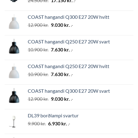
24.500
kr.
17.150
kr.
.-
price
price
was:
is:
COAST hangandi Q300 E27 20W hvítt
24.500 kr..
17.150 kr..
Original
Current
12.900
kr.
9.030
kr.
.-
price
price
was:
is:
COAST hangandi Q250 E27 20W svart
12.900 kr..
9.030 kr..
Original
Current
10.900
kr.
7.630
kr.
.-
price
price
was:
is:
COAST hangandi Q250 E27 20W hvítt
10.900 kr..
7.630 kr..
Original
Current
10.900
kr.
7.630
kr.
.-
price
price
was:
is:
COAST hangandi Q300 E27 20W svart
10.900 kr..
7.630 kr..
Original
Current
12.900
kr.
9.030
kr.
.-
price
price
was:
is:
DL39 borðlampi svartur
12.900 kr..
9.030 kr..
Original
Current
9.900
kr.
6.930
kr.
.-
price
price
was:
is: