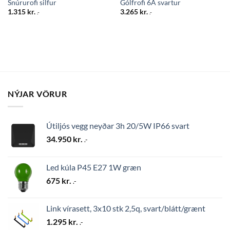
Snúrurofi silfur
Gólfrofi 6A svartur
1.315
kr.
3.265
kr.
.-
.-
NÝJAR VÖRUR
Útiljós vegg neyðar 3h 20/5W IP66 svart
34.950
kr.
.-
Led kúla P45 E27 1W græn
675
kr.
.-
Link vírasett, 3x10 stk 2,5q, svart/blátt/grænt
1.295
kr.
.-