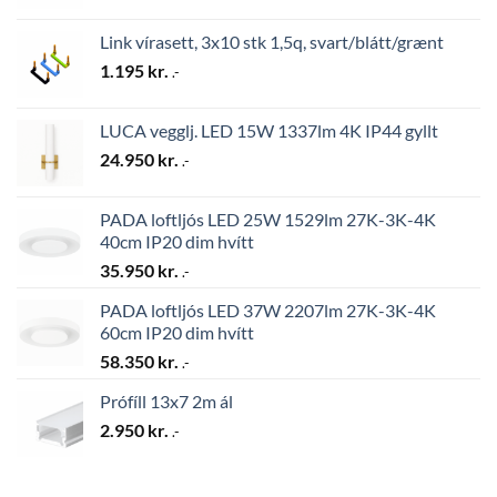
Link vírasett, 3x10 stk 1,5q, svart/blátt/grænt
1.195
kr.
.-
LUCA vegglj. LED 15W 1337lm 4K IP44 gyllt
24.950
kr.
.-
PADA loftljós LED 25W 1529lm 27K-3K-4K
40cm IP20 dim hvítt
35.950
kr.
.-
PADA loftljós LED 37W 2207lm 27K-3K-4K
60cm IP20 dim hvítt
58.350
kr.
.-
Prófíll 13x7 2m ál
2.950
kr.
.-