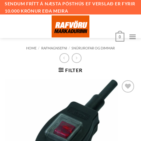
Skip
SENDUM FRÍTT Á NÆSTA PÓSTHÚS EF VERSLAÐ ER FYRIR
10.000 KRÓNUR EÐA MEIRA
to
content
0
HOME
/
RAFMAGNSEFNI
/
SNÚRUROFAR OG DIMMAR
FILTER
Bæta við
á
óskalista