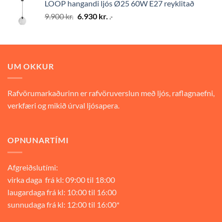
LOOP hangandi ljós Ø25 60W E27 reyklitað
9.900 kr..
6.930 kr..
Original
Current
9.900
kr.
6.930
kr.
.-
price
price
was:
is:
9.900 kr..
6.930 kr..
UM OKKUR
Rafvörumarkaðurinn er rafvöruverslun með ljós, raflagnaefni,
verkfæri og mikið úrval ljósapera.
OPNUNARTÍMI
Afgreiðslutími:
virka daga frá kl: 09:00 til 18:00
laugardaga frá kl: 10:00 til 16:00
sunnudaga frá kl: 12:00 til 16:00*