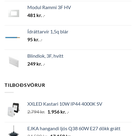
Modul Rammi 3F HV
481
kr.
.-
Ídráttarvír 1,5q blár
95
kr.
.-
Blindlok, 3F, hvítt
249
kr.
.-
TILBOÐSVÖRUR
XXLED Kastari 10W IP44 4000K SV
Original
Current
2.794
kr.
1.956
kr.
.-
price
price
was:
is:
EJKA hangandi ljós Q38 60W E27 dökk grátt
2.794 kr..
1.956 kr..
Original
Current