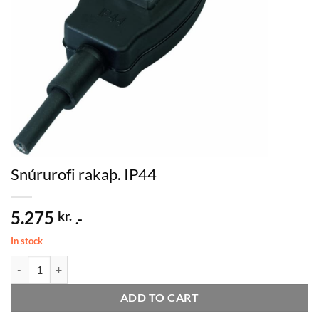
Snúrurofi rakaþ. IP44
5.275
kr.
.-
In stock
Snúrurofi rakaþ. IP44 quantity
ADD TO CART