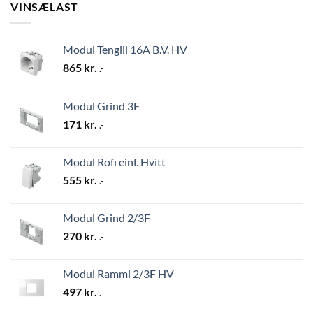
VINSÆLAST
Modul Tengill 16A B.V. HV
865
kr.
.-
Modul Grind 3F
171
kr.
.-
Modul Rofi einf. Hvítt
555
kr.
.-
Modul Grind 2/3F
270
kr.
.-
Modul Rammi 2/3F HV
497
kr.
.-