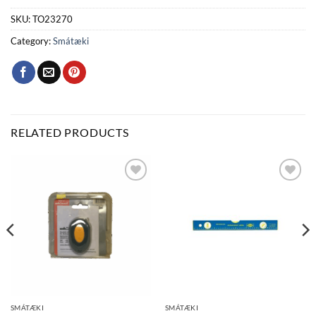
SKU:
TO23270
Category:
Smátæki
RELATED PRODUCTS
Bæta
Bæta
við á
við á
óskalista
óskalista
SMÁTÆKI
SMÁTÆKI