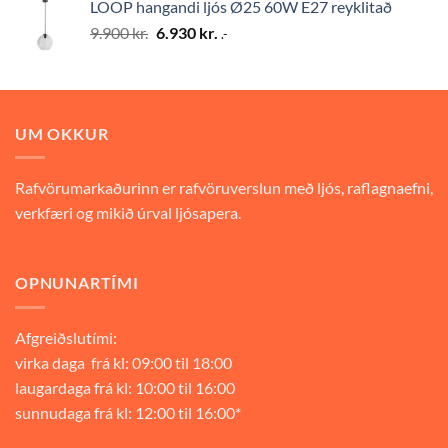
LOOP hangandi ljós Ø25 60W E27 reyklitað
9.900 kr..
6.930 kr..
Original
Current
9.900
kr.
6.930
kr.
.-
price
price
was:
is:
9.900 kr..
6.930 kr..
UM OKKUR
Rafvörumarkaðurinn er rafvöruverslun með ljós, raflagnaefni,
verkfæri og mikið úrval ljósapera.
OPNUNARTÍMI
Afgreiðslutími:
virka daga frá kl: 09:00 til 18:00
laugardaga frá kl: 10:00 til 16:00
sunnudaga frá kl: 12:00 til 16:00*