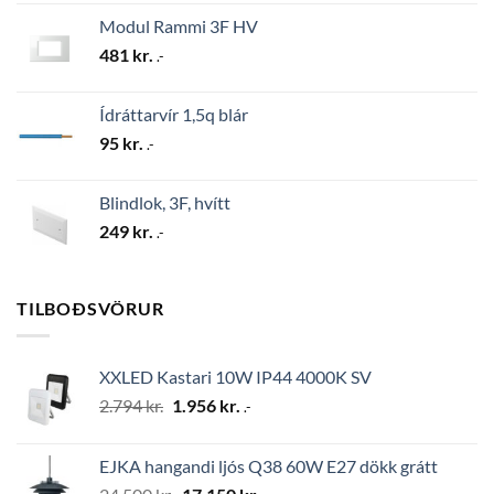
Modul Rammi 3F HV
481
kr.
.-
Ídráttarvír 1,5q blár
95
kr.
.-
Blindlok, 3F, hvítt
249
kr.
.-
TILBOÐSVÖRUR
XXLED Kastari 10W IP44 4000K SV
Original
Current
2.794
kr.
1.956
kr.
.-
price
price
was:
is:
EJKA hangandi ljós Q38 60W E27 dökk grátt
2.794 kr..
1.956 kr..
Original
Current