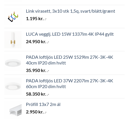
Link vírasett, 3x10 stk 1,5q, svart/blátt/grænt
1.195
kr.
.-
LUCA vegglj. LED 15W 1337lm 4K IP44 gyllt
24.950
kr.
.-
PADA loftljós LED 25W 1529lm 27K-3K-4K
40cm IP20 dim hvítt
35.950
kr.
.-
PADA loftljós LED 37W 2207lm 27K-3K-4K
60cm IP20 dim hvítt
58.350
kr.
.-
Prófíll 13x7 2m ál
2.950
kr.
.-