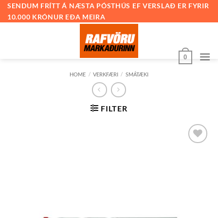
Skip
SENDUM FRÍTT Á NÆSTA PÓSTHÚS EF VERSLAÐ ER FYRIR
10.000 KRÓNUR EÐA MEIRA
to
content
0
HOME
/
VERKFÆRI
/
SMÁTÆKI
FILTER
Bæta við
á
óskalista