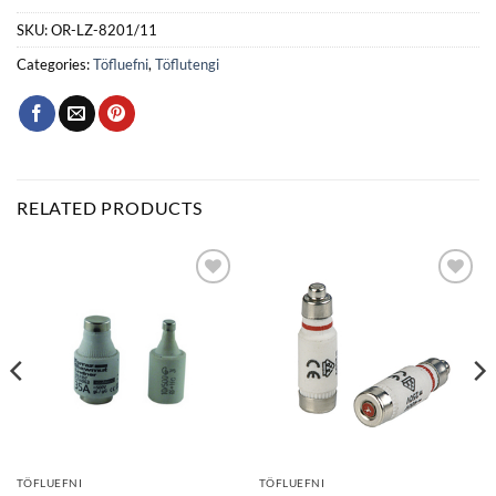
SKU:
OR-LZ-8201/11
Categories:
Töfluefni
,
Töflutengi
RELATED PRODUCTS
Bæta
Bæta
við á
við á
óskalista
óskalista
TÖFLUEFNI
TÖFLUEFNI