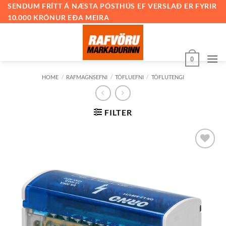
Skip
SENDUM FRÍTT Á NÆSTA PÓSTHÚS EF VERSLAÐ ER FYRIR
10.000 KRÓNUR EÐA MEIRA
to
content
0
HOME
/
RAFMAGNSEFNI
/
TÖFLUEFNI
/
TÖFLUTENGI
FILTER
Bæta við
á
óskalista