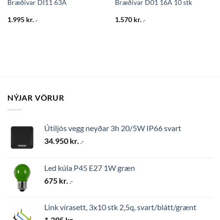
Bræðivar DI11 63A
Bræðivar D01 16A 10 stk
1.995
kr.
1.570
kr.
.-
.-
NÝJAR VÖRUR
Útiljós vegg neyðar 3h 20/5W IP66 svart
34.950
kr.
.-
Led kúla P45 E27 1W græn
675
kr.
.-
Link vírasett, 3x10 stk 2,5q, svart/blátt/grænt
1.295
kr.