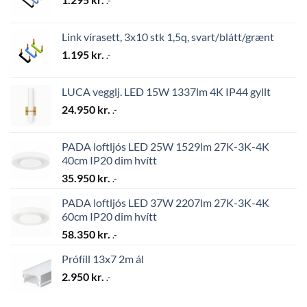
.-
Link vírasett, 3x10 stk 1,5q, svart/blátt/grænt
1.195
kr.
.-
LUCA vegglj. LED 15W 1337lm 4K IP44 gyllt
24.950
kr.
.-
PADA loftljós LED 25W 1529lm 27K-3K-4K
40cm IP20 dim hvítt
35.950
kr.
.-
PADA loftljós LED 37W 2207lm 27K-3K-4K
60cm IP20 dim hvítt
58.350
kr.
.-
Prófíll 13x7 2m ál
2.950
kr.
.-