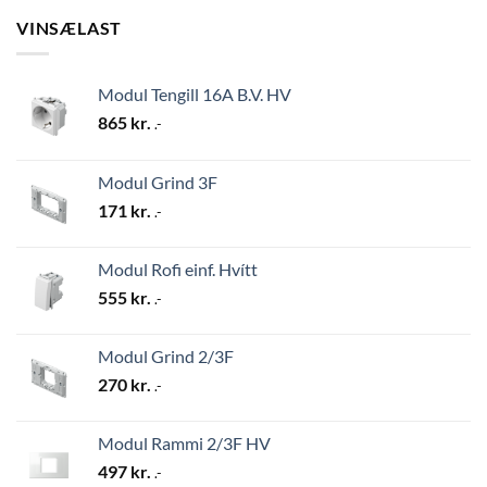
VINSÆLAST
Modul Tengill 16A B.V. HV
865
kr.
.-
Modul Grind 3F
171
kr.
.-
Modul Rofi einf. Hvítt
555
kr.
.-
Modul Grind 2/3F
270
kr.
.-
Modul Rammi 2/3F HV
497
kr.
.-