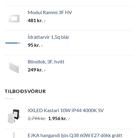
Modul Rammi 3F HV
481
kr.
.-
Ídráttarvír 1,5q blár
95
kr.
.-
Blindlok, 3F, hvítt
249
kr.
.-
TILBOÐSVÖRUR
XXLED Kastari 10W IP44 4000K SV
Original
Current
2.794
kr.
1.956
kr.
.-
price
price
was:
is:
EJKA hangandi ljós Q38 60W E27 dökk grátt
2.794 kr..
1.956 kr..