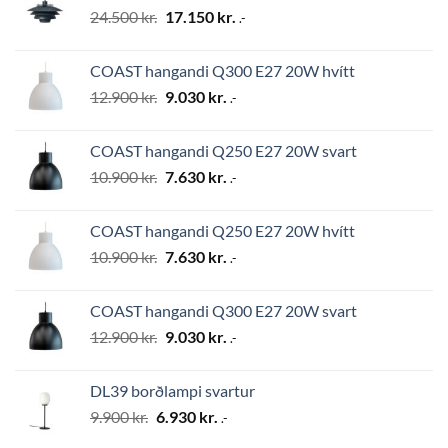
Original
Current
24.500
kr.
17.150
kr.
.-
price
price
was:
is:
COAST hangandi Q300 E27 20W hvítt
24.500 kr..
17.150 kr..
Original
Current
12.900
kr.
9.030
kr.
.-
price
price
was:
is:
COAST hangandi Q250 E27 20W svart
12.900 kr..
9.030 kr..
Original
Current
10.900
kr.
7.630
kr.
.-
price
price
was:
is:
COAST hangandi Q250 E27 20W hvítt
10.900 kr..
7.630 kr..
Original
Current
10.900
kr.
7.630
kr.
.-
price
price
was:
is:
COAST hangandi Q300 E27 20W svart
10.900 kr..
7.630 kr..
Original
Current
12.900
kr.
9.030
kr.
.-
price
price
was:
is:
DL39 borðlampi svartur
12.900 kr..
9.030 kr..
Original
Current
9.900
kr.
6.930
kr.
.-
price
price