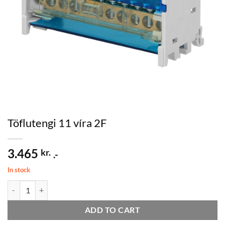
Töflutengi 11 víra 2F
3.465
kr.
.-
In stock
Töflutengi 11 víra 2F quantity
ADD TO CART