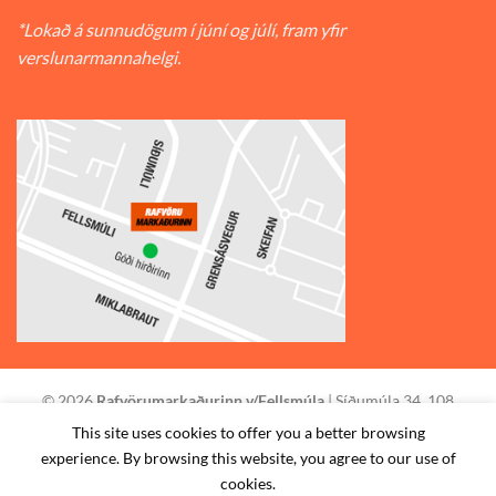
*Lokað á sunnudögum í júní og júlí, fram yfir
verslunarmannahelgi.
© 2026
Rafvörumarkaðurinn v/Fellsmúla
| Síðumúla 34, 108
Reykjavík | S: 585-2888 |
This site uses cookies to offer you a better browsing
experience. By browsing this website, you agree to our use of
STAÐSETNING
HAFA SAMBAND
SKILMÁLAR
cookies.