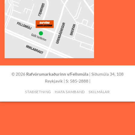
© 2026
Rafvörumarkaðurinn v/Fellsmúla
| Síðumúla 34, 108
Reykjavík | S: 585-2888 |
STAÐSETNING
HAFA SAMBAND
SKILMÁLAR