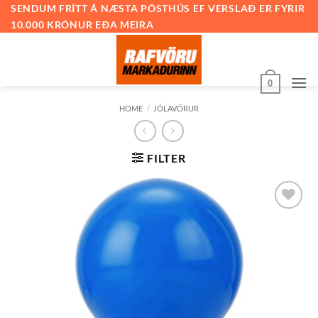
Skip
SENDUM FRÍTT Á NÆSTA PÓSTHÚS EF VERSLAÐ ER FYRIR
10.000 KRÓNUR EÐA MEIRA
to
content
0
HOME
/
JÓLAVÖRUR
FILTER
Bæta við
á
óskalista