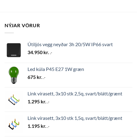
NÝJAR VÖRUR
Útiljós vegg neyðar 3h 20/5W IP66 svart
34.950
kr.
.-
Led kúla P45 E27 1W græn
675
kr.
.-
Link vírasett, 3x10 stk 2,5q, svart/blátt/grænt
1.295
kr.
.-
Link vírasett, 3x10 stk 1,5q, svart/blátt/grænt
1.195
kr.
.-