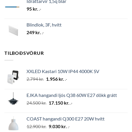
Ídráttarvír 1,5q blár
95
kr.
.-
Blindlok, 3F, hvítt
249
kr.
.-
TILBOÐSVÖRUR
XXLED Kastari 10W IP44 4000K SV
Original
Current
2.794
kr.
1.956
kr.
.-
price
price
was:
is:
EJKA hangandi ljós Q38 60W E27 dökk grátt
2.794 kr..
1.956 kr..
Original
Current
24.500
kr.
17.150
kr.
.-
price
price
was:
is:
COAST hangandi Q300 E27 20W hvítt
24.500 kr..
17.150 kr..
Original
Current
12.900
kr.
9.030
kr.
.-