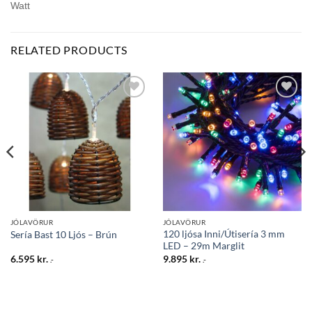
Watt
RELATED PRODUCTS
Bæta
Bæta
við á
við á
óskalista
óskalista
JÓLAVÖRUR
JÓLAVÖRUR
120 ljósa Inni/Útisería 3 mm
Sería Bast 10 Ljós – Brún
LED – 29m Marglit
6.595
kr.
9.895
kr.
.-
.-