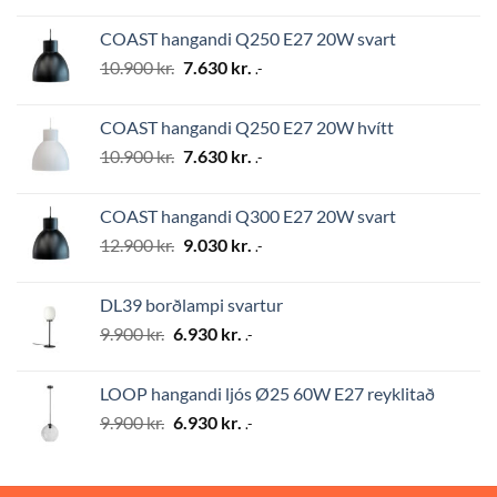
price
price
was:
is:
COAST hangandi Q250 E27 20W svart
12.900 kr..
9.030 kr..
Original
Current
10.900
kr.
7.630
kr.
.-
price
price
was:
is:
COAST hangandi Q250 E27 20W hvítt
10.900 kr..
7.630 kr..
Original
Current
10.900
kr.
7.630
kr.
.-
price
price
was:
is:
COAST hangandi Q300 E27 20W svart
10.900 kr..
7.630 kr..
Original
Current
12.900
kr.
9.030
kr.
.-
price
price
was:
is:
DL39 borðlampi svartur
12.900 kr..
9.030 kr..
Original
Current
9.900
kr.
6.930
kr.
.-
price
price
was:
is:
LOOP hangandi ljós Ø25 60W E27 reyklitað
9.900 kr..
6.930 kr..
Original
Current
9.900
kr.
6.930
kr.
.-
price
price
was:
is:
9.900 kr..
6.930 kr..