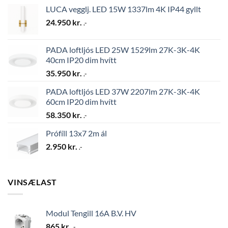
LUCA vegglj. LED 15W 1337lm 4K IP44 gyllt
24.950
kr.
.-
PADA loftljós LED 25W 1529lm 27K-3K-4K
40cm IP20 dim hvítt
35.950
kr.
.-
PADA loftljós LED 37W 2207lm 27K-3K-4K
60cm IP20 dim hvítt
58.350
kr.
.-
Prófíll 13x7 2m ál
2.950
kr.
.-
VINSÆLAST
Modul Tengill 16A B.V. HV
865
kr.
.-