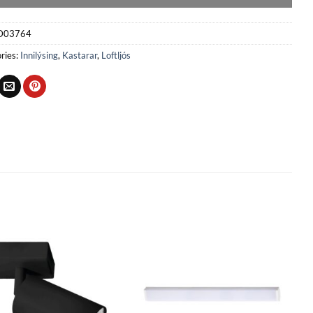
D03764
ries:
Innilýsing
,
Kastarar
,
Loftljós
Bæta
Bæta
við á
við á
óskalista
óskalista