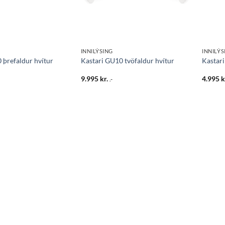
INNILÝSING
INNILÝS
 þrefaldur hvítur
Kastari GU10 tvöfaldur hvítur
Kastari
9.995
kr.
4.995
k
.-