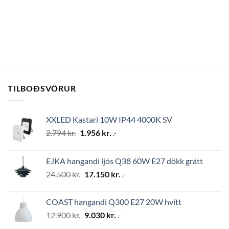
TILBOÐSVÖRUR
XXLED Kastari 10W IP44 4000K SV
Original
Current
2.794
kr.
1.956
kr.
.-
price
price
was:
is:
EJKA hangandi ljós Q38 60W E27 dökk grátt
2.794 kr..
1.956 kr..
Original
Current
24.500
kr.
17.150
kr.
.-
price
price
was:
is:
COAST hangandi Q300 E27 20W hvítt
24.500 kr..
17.150 kr..
Original
Current
12.900
kr.
9.030
kr.
.-
price
price