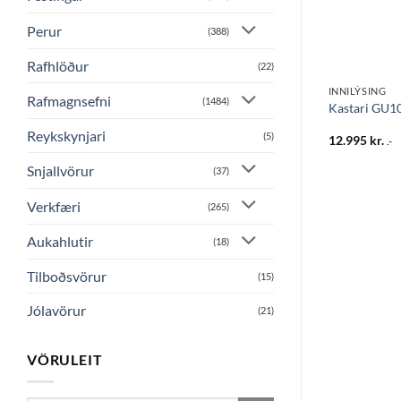
Perur
(388)
Rafhlöður
(22)
INNILÝSING
INNILÝSING
Rafmagnsefni
(1484)
ós IP44 GU10
xCUBE veggljós 1X50W G9 9X9
Kastari GU10
hvítt
Reykskynjari
(5)
5.995
kr.
12.995
kr.
.-
.-
Snjallvörur
(37)
Verkfæri
(265)
Aukahlutir
(18)
Tilboðsvörur
(15)
Jólavörur
(21)
VÖRULEIT