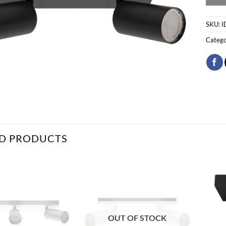
SKU:
I
Catego
D PRODUCTS
Bæta
Bæta
við á
við á
óskalista
óskalista
OUT OF STOCK