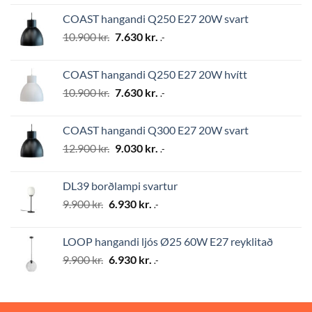
was:
is:
COAST hangandi Q250 E27 20W svart
12.900 kr..
9.030 kr..
Original
Current
10.900
kr.
7.630
kr.
.-
price
price
was:
is:
COAST hangandi Q250 E27 20W hvítt
10.900 kr..
7.630 kr..
Original
Current
10.900
kr.
7.630
kr.
.-
price
price
was:
is:
COAST hangandi Q300 E27 20W svart
10.900 kr..
7.630 kr..
Original
Current
12.900
kr.
9.030
kr.
.-
price
price
was:
is:
DL39 borðlampi svartur
12.900 kr..
9.030 kr..
Original
Current
9.900
kr.
6.930
kr.
.-
price
price
was:
is:
LOOP hangandi ljós Ø25 60W E27 reyklitað
9.900 kr..
6.930 kr..
Original
Current
9.900
kr.
6.930
kr.
.-
price
price
was:
is:
9.900 kr..
6.930 kr..