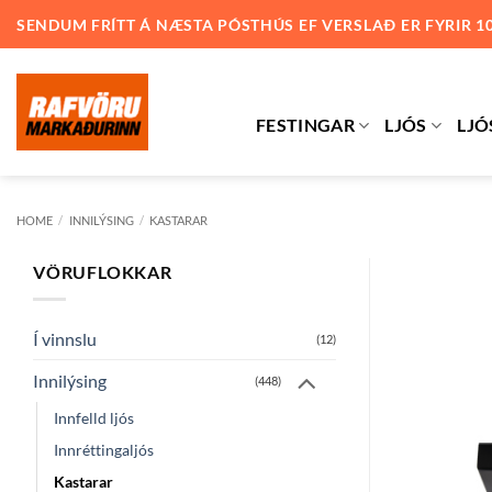
Skip
SENDUM FRÍTT Á NÆSTA PÓSTHÚS EF VERSLAÐ ER FYRIR 1
to
content
FESTINGAR
LJÓS
LJÓ
HOME
/
INNILÝSING
/
KASTARAR
VÖRUFLOKKAR
Í vinnslu
(12)
Innilýsing
(448)
Innfelld ljós
Innréttingaljós
Kastarar