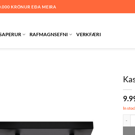
0.000 KRÓNUR EÐA MEIRA
SAPERUR
RAFMAGNSEFNI
VERKFÆRI
Kas
Bæta við
9.9
á
óskalista
In stoc
Kastar