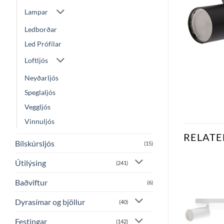
Lampar
Ledborðar
Led Prófílar
Loftljós
Neyðarljós
Speglaljós
Veggljós
Vinnuljós
RELATE
Bílskúrsljós
(15)
Útilýsing
(241)
Baðviftur
(6)
Bæta
Bæta
við á
við á
óskalista
óskalista
Dyrasímar og bjöllur
(40)
Festingar
(142)