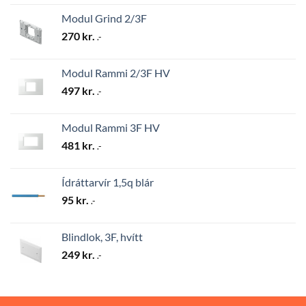
Modul Grind 2/3F
270
kr.
.-
Modul Rammi 2/3F HV
497
kr.
.-
Modul Rammi 3F HV
481
kr.
.-
Ídráttarvír 1,5q blár
95
kr.
.-
Blindlok, 3F, hvítt
249
kr.
.-