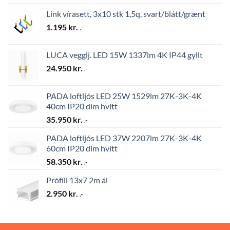
Link vírasett, 3x10 stk 1,5q, svart/blátt/grænt
1.195
kr.
.-
LUCA vegglj. LED 15W 1337lm 4K IP44 gyllt
24.950
kr.
.-
PADA loftljós LED 25W 1529lm 27K-3K-4K
40cm IP20 dim hvítt
35.950
kr.
.-
PADA loftljós LED 37W 2207lm 27K-3K-4K
60cm IP20 dim hvítt
58.350
kr.
.-
Prófíll 13x7 2m ál
2.950
kr.
.-