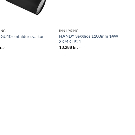
ING
INNILÝSING
HANDY veggljós 1100mm 14W
 GU10 einfaldur svartur
3K/4K IP21
r.
13.288
kr.
.-
.-