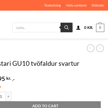
Staðsetning
Hafa samband
Skilmálar
Products
0
KR.
search
0
tari GU10 tvöfaldur svartur
95
kr.
.-
k
i GU10 tvöfaldur svartur quantity
ADD TO CART