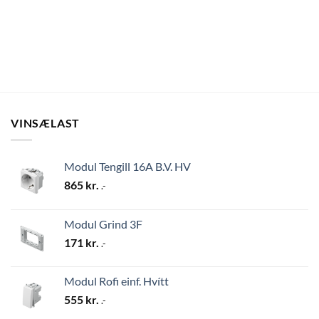
VINSÆLAST
Modul Tengill 16A B.V. HV
865
kr.
.-
Modul Grind 3F
171
kr.
.-
Modul Rofi einf. Hvítt
555
kr.
.-