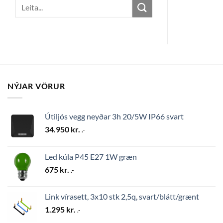
Search
for:
NÝJAR VÖRUR
Útiljós vegg neyðar 3h 20/5W IP66 svart
34.950
kr.
.-
Led kúla P45 E27 1W græn
675
kr.
.-
Link vírasett, 3x10 stk 2,5q, svart/blátt/grænt
1.295
kr.
.-