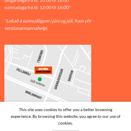
sunnudaga frá kl: 12:00 til 16:00*
*Lokað á sunnudögum í júní og júlí, fram yfir
verslunarmannahelgi.
This site uses cookies to offer you a better browsing
experience. By browsing this website, you agree to our use of
© 2026
Rafvörumarkaðurinn v/Fellsmúla
| Síðumúla 34, 108
cookies.
Reykjavík | S: 585-2888 |