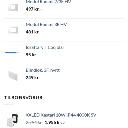
Modul Rammi 2/3F HV
497
kr.
.-
Modul Rammi 3F HV
481
kr.
.-
Ídráttarvír 1,5q blár
95
kr.
.-
Blindlok, 3F, hvítt
249
kr.
.-
TILBOÐSVÖRUR
XXLED Kastari 10W IP44 4000K SV
Original
Current
2.794
kr.
1.956
kr.
.-
price
price