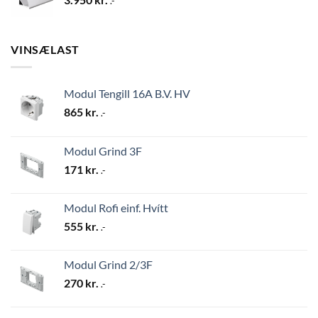
.-
VINSÆLAST
Modul Tengill 16A B.V. HV
865
kr.
.-
Modul Grind 3F
171
kr.
.-
Modul Rofi einf. Hvítt
555
kr.
.-
Modul Grind 2/3F
270
kr.
.-