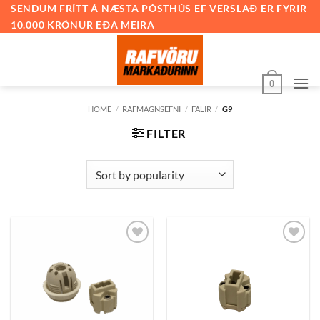
Skip
SENDUM FRÍTT Á NÆSTA PÓSTHÚS EF VERSLAÐ ER FYRIR
10.000 KRÓNUR EÐA MEIRA
to
content
0
HOME
/
RAFMAGNSEFNI
/
FALIR
/
G9
FILTER
Bæta
Bæta
við á
við á
óskalista
óskalista