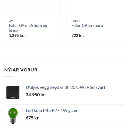
G9
FALIR
Falur G9 með botn og
Falur G9 án snúru
hring
1.295
kr.
722
kr.
.-
.-
NÝJAR VÖRUR
Útiljós vegg neyðar 3h 20/5W IP66 svart
34.950
kr.
.-
Led kúla P45 E27 1W græn
675
kr.
.-