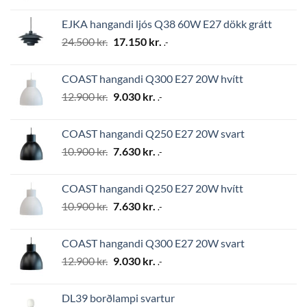
was:
is:
EJKA hangandi ljós Q38 60W E27 dökk grátt
2.794 kr..
1.956 kr..
Original
Current
24.500
kr.
17.150
kr.
.-
price
price
was:
is:
COAST hangandi Q300 E27 20W hvítt
24.500 kr..
17.150 kr..
Original
Current
12.900
kr.
9.030
kr.
.-
price
price
was:
is:
COAST hangandi Q250 E27 20W svart
12.900 kr..
9.030 kr..
Original
Current
10.900
kr.
7.630
kr.
.-
price
price
was:
is:
COAST hangandi Q250 E27 20W hvítt
10.900 kr..
7.630 kr..
Original
Current
10.900
kr.
7.630
kr.
.-
price
price
was:
is:
COAST hangandi Q300 E27 20W svart
10.900 kr..
7.630 kr..
Original
Current
12.900
kr.
9.030
kr.
.-
price
price
was:
is:
DL39 borðlampi svartur
12.900 kr..
9.030 kr..