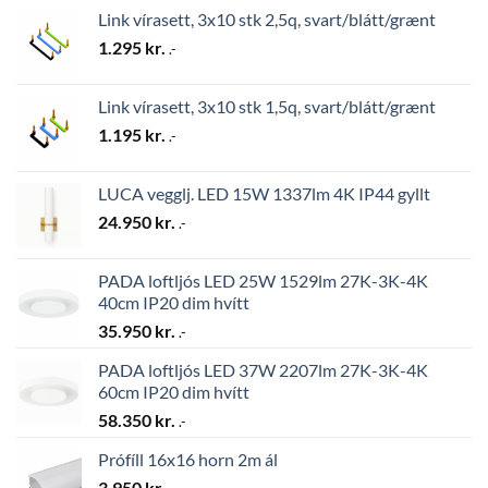
Link vírasett, 3x10 stk 2,5q, svart/blátt/grænt
1.295
kr.
.-
Link vírasett, 3x10 stk 1,5q, svart/blátt/grænt
1.195
kr.
.-
LUCA vegglj. LED 15W 1337lm 4K IP44 gyllt
24.950
kr.
.-
PADA loftljós LED 25W 1529lm 27K-3K-4K
40cm IP20 dim hvítt
35.950
kr.
.-
PADA loftljós LED 37W 2207lm 27K-3K-4K
60cm IP20 dim hvítt
58.350
kr.
.-
Prófíll 16x16 horn 2m ál
3.950
kr.